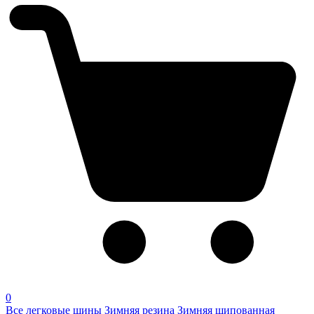
0
Все легковые шины
Зимняя резина
Зимняя шипованная