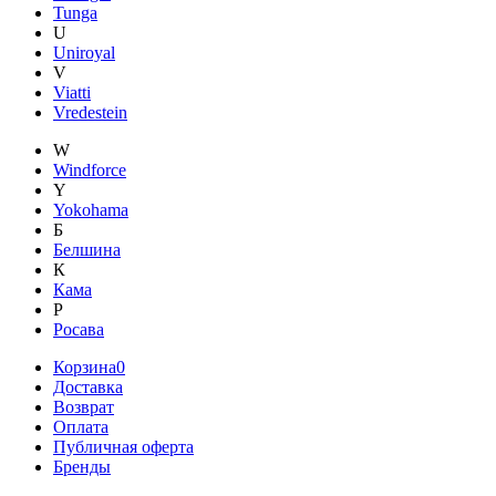
Tunga
U
Uniroyal
V
Viatti
Vredestein
W
Windforce
Y
Yokohama
Б
Белшина
К
Кама
Р
Росава
Корзина
0
Доставка
Возврат
Оплата
Публичная оферта
Бренды