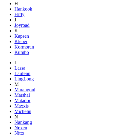
H
Hankook
Hifly
J
Joyroad
K
Kapsen
Kleber
Kormoran
Kumho
L
Lassa
Laufenn
LingLong
M
Marangoni
Marshal
Matador
Maxxis
Michelin
N
Nankang
Nexen
Nitto