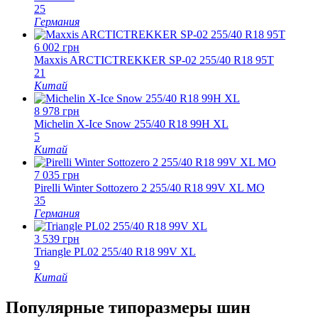
25
Германия
6 002
грн
Maxxis ARCTICTREKKER SP-02 255/40 R18 95T
21
Китай
8 978
грн
Michelin X-Ice Snow 255/40 R18 99H XL
5
Китай
7 035
грн
Pirelli Winter Sottozero 2 255/40 R18 99V XL MO
35
Германия
3 539
грн
Triangle PL02 255/40 R18 99V XL
9
Китай
Популярные типоразмеры шин