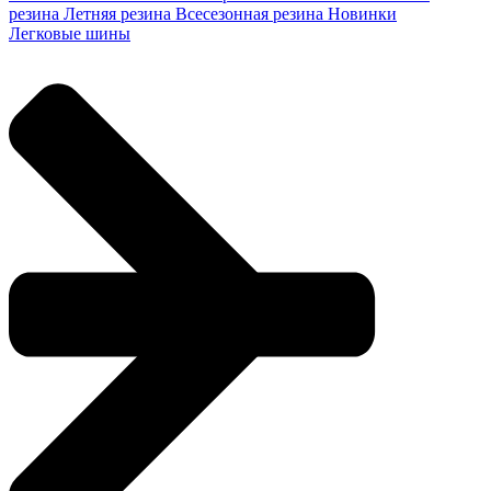
резина
Летняя резина
Всесезонная резина
Новинки
Легковые шины