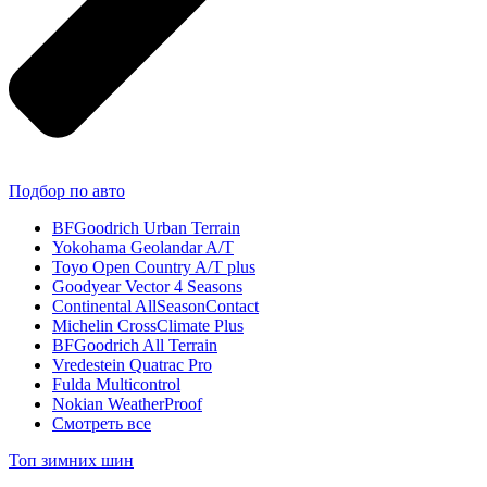
Подбор по авто
BFGoodrich Urban Terrain
Yokohama Geolandar A/T
Toyo Open Country A/T plus
Goodyear Vector 4 Seasons
Continental AllSeasonContact
Michelin CrossClimate Plus
BFGoodrich All Terrain
Vredestein Quatrac Pro
Fulda Multicontrol
Nokian WeatherProof
Смотреть все
Топ зимних шин