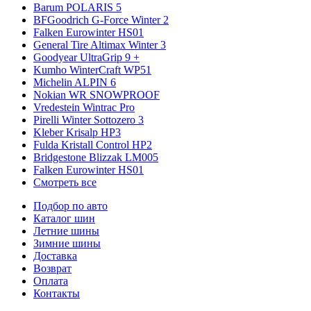
Barum POLARIS 5
BFGoodrich G-Force Winter 2
Falken Eurowinter HS01
General Tire Altimax Winter 3
Goodyear UltraGrip 9 +
Kumho WinterCraft WP51
Michelin ALPIN 6
Nokian WR SNOWPROOF
Vredestein Wintrac Pro
Pirelli Winter Sottozero 3
Kleber Krisalp HP3
Fulda Kristall Control HP2
Bridgestone Blizzak LM005
Falken Eurowinter HS01
Смотреть все
Подбор по авто
Каталог шин
Летние шины
Зимние шины
Доставка
Возврат
Оплата
Контакты