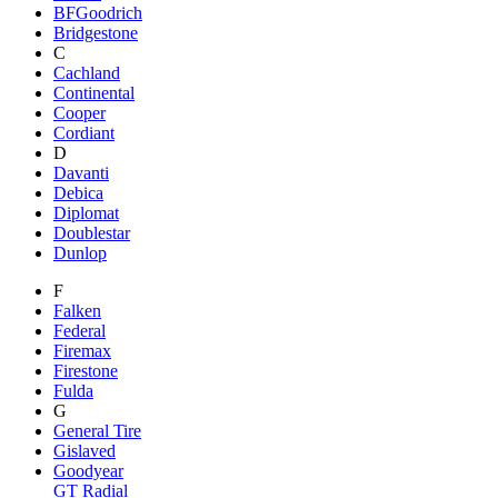
BFGoodrich
Bridgestone
C
Cachland
Continental
Cooper
Cordiant
D
Davanti
Debica
Diplomat
Doublestar
Dunlop
F
Falken
Federal
Firemax
Firestone
Fulda
G
General Tire
Gislaved
Goodyear
GT Radial