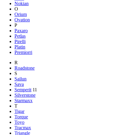
Nokian
O
Orium
Ovation
P
Paxaro
Petlas
Pirelli
Platin
Premiorri
R
Roadstone
S
Sailun
Sava
Semperit
11
Silverstone
Starmaxx
T
Tigar
Torque
Toyo
Tracmax
Triangle