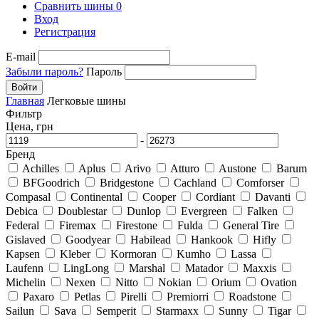
Сравнить шины
0
Вход
Регистрация
E-mail
Забыли пароль?
Пароль
Войти
Главная
Легковые шины
Фильтр
Цена, грн
-
Бренд
Achilles
Aplus
Arivo
Atturo
Austone
Barum
BFGoodrich
Bridgestone
Cachland
Comforser
Compasal
Continental
Cooper
Cordiant
Davanti
Debica
Doublestar
Dunlop
Evergreen
Falken
Federal
Firemax
Firestone
Fulda
General Tire
Gislaved
Goodyear
Habilead
Hankook
Hifly
Kapsen
Kleber
Kormoran
Kumho
Lassa
Laufenn
LingLong
Marshal
Matador
Maxxis
Michelin
Nexen
Nitto
Nokian
Orium
Ovation
Paxaro
Petlas
Pirelli
Premiorri
Roadstone
Sailun
Sava
Semperit
Starmaxx
Sunny
Tigar