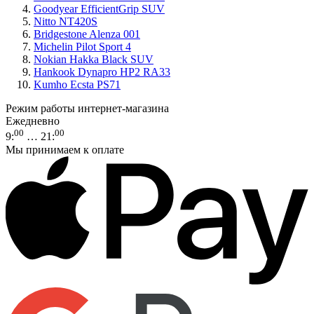
Goodyear EfficientGrip SUV
Nitto NT420S
Bridgestone Alenza 001
Michelin Pilot Sport 4
Nokian Hakka Black SUV
Hankook Dynapro HP2 RA33
Kumho Ecsta PS71
Режим работы интернет-магазина
Ежедневно
00
00
9
:
… 21
:
Мы принимаем к оплате