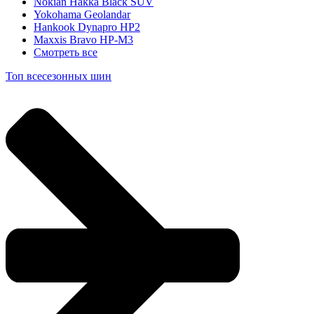
Nokian Hakka Black SUV
Yokohama Geolandar
Hankook Dynapro HP2
Maxxis Bravo HP-M3
Смотреть все
Топ всесезонных шин