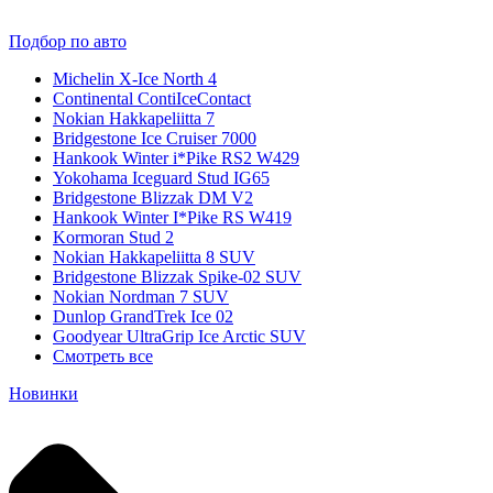
Подбор по авто
Michelin X-Ice North 4
Continental ContiIceContact
Nokian Hakkapeliitta 7
Bridgestone Ice Cruiser 7000
Hankook Winter i*Pike RS2 W429
Yokohama Iceguard Stud IG65
Bridgestone Blizzak DM V2
Hankook Winter I*Pike RS W419
Kormoran Stud 2
Nokian Hakkapeliitta 8 SUV
Bridgestone Blizzak Spike-02 SUV
Nokian Nordman 7 SUV
Dunlop GrandTrek Ice 02
Goodyear UltraGrip Ice Arctic SUV
Смотреть все
Новинки