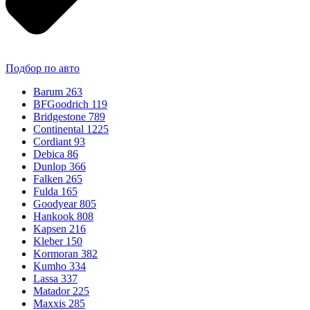
Подбор по авто
Barum
263
BFGoodrich
119
Bridgestone
789
Continental
1225
Cordiant
93
Debica
86
Dunlop
366
Falken
265
Fulda
165
Goodyear
805
Hankook
808
Kapsen
216
Kleber
150
Kormoran
382
Kumho
334
Lassa
337
Matador
225
Maxxis
285