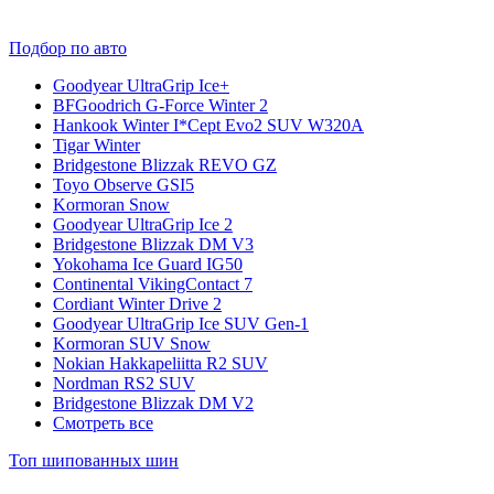
Подбор по авто
Goodyear UltraGrip Ice+
BFGoodrich G-Force Winter 2
Hankook Winter I*Cept Evo2 SUV W320A
Tigar Winter
Bridgestone Blizzak REVO GZ
Toyo Observe GSI5
Kormoran Snow
Goodyear UltraGrip Ice 2
Bridgestone Blizzak DM V3
Yokohama Ice Guard IG50
Continental VikingContact 7
Cordiant Winter Drive 2
Goodyear UltraGrip Ice SUV Gen-1
Kormoran SUV Snow
Nokian Hakkapeliitta R2 SUV
Nordman RS2 SUV
Bridgestone Blizzak DM V2
Смотреть все
Топ шипованных шин