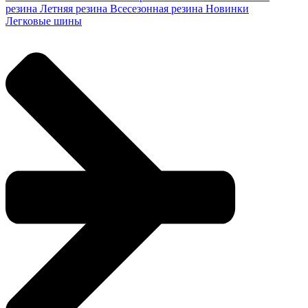
резина
Летняя резина
Всесезонная резина
Новинки
Легковые шины