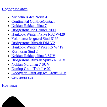
Подбор по авто
Michelin X-Ice North 4
Continental ContiIceContact
Nokian Hakkapeliitta 7
Bridgestone Ice Cruiser 7000
Hankook Winter i*Pike RS2 W429
Yokohama Iceguard Stud IG65
Bridgestone Blizzak DM V2
Hankook Winter I*Pike RS W419
Kormoran Stud 2
Nokian Hakkapeliitta 8 SUV
Bridgestone Blizzak Spike-02 SUV
Nokian Nordman 7 SUV
Dunlop GrandTrek Ice 02
Goodyear UltraGrip Ice Arctic SUV
Смотреть все
Новинки