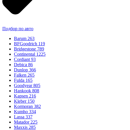
Подбор по авто
Barum
263
BFGoodrich
119
Bridgestone
789
Continental
1225
Cordiant
93
Debica
86
Dunlop
366
Falken
265
Fulda
165
Goodyear
805
Hankook
808
Kapsen
216
Kleber
150
Kormoran
382
Kumho
334
Lassa
337
Matador
225
Maxxis
285