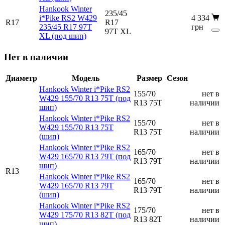
Hankook Winter
235/45
i*Pike RS2 W429
4 334
R17
R17
235/45 R17 97T
грн
97T XL
XL (под шип)
Нет в наличии
Диаметр
Модель
Размер
Сезон
Hankook Winter i*Pike RS2
155/70
нет в
W429 155/70 R13 75T (под
R13 75T
наличии
шип)
Hankook Winter i*Pike RS2
155/70
нет в
W429 155/70 R13 75T
R13 75T
наличии
(шип)
Hankook Winter i*Pike RS2
165/70
нет в
W429 165/70 R13 79T (под
R13 79T
наличии
шип)
R13
Hankook Winter i*Pike RS2
165/70
нет в
W429 165/70 R13 79T
R13 79T
наличии
(шип)
Hankook Winter i*Pike RS2
175/70
нет в
W429 175/70 R13 82T (под
R13 82T
наличии
шип)