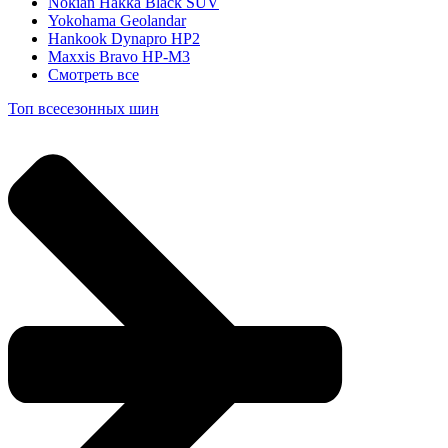
Nokian Hakka Black SUV
Yokohama Geolandar
Hankook Dynapro HP2
Maxxis Bravo HP-M3
Смотреть все
Топ всесезонных шин