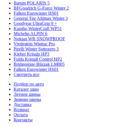
Barum POLARIS 5
BFGoodrich G-Force Winter 2
Falken Eurowinter HS01
General Tire Altimax Winter 3
Goodyear UltraGrip 9 +
Kumho WinterCraft WP51
Michelin ALPIN 6
Nokian WR SNOWPROOF
Vredestein Wintrac Pro
Pirelli Winter Sottozero 3
Kleber Krisalp HP3
Fulda Kristall Control HP2
Bridgestone Blizzak LM005
Falken Eurowinter HS01
Смотреть все
Подбор по авто
Каталог шин
Летние шины
Зимние шины
Доставка
Возврат
Оплата
Контакты