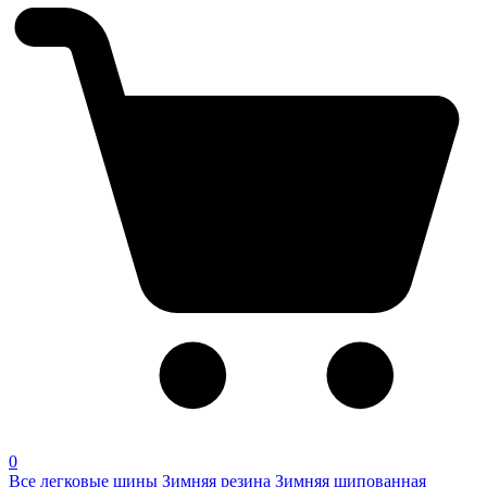
0
Все легковые шины
Зимняя резина
Зимняя шипованная