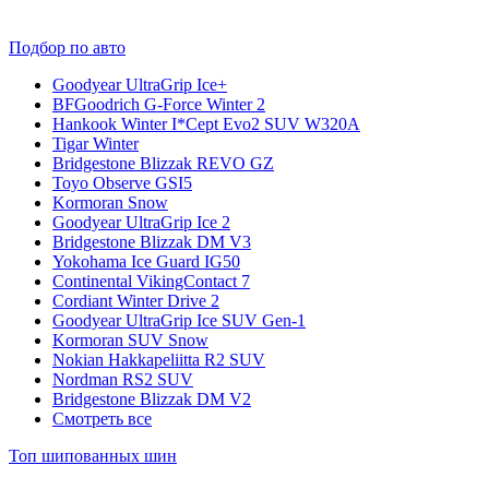
Подбор по авто
Goodyear UltraGrip Ice+
BFGoodrich G-Force Winter 2
Hankook Winter I*Cept Evo2 SUV W320A
Tigar Winter
Bridgestone Blizzak REVO GZ
Toyo Observe GSI5
Kormoran Snow
Goodyear UltraGrip Ice 2
Bridgestone Blizzak DM V3
Yokohama Ice Guard IG50
Continental VikingContact 7
Cordiant Winter Drive 2
Goodyear UltraGrip Ice SUV Gen-1
Kormoran SUV Snow
Nokian Hakkapeliitta R2 SUV
Nordman RS2 SUV
Bridgestone Blizzak DM V2
Смотреть все
Топ шипованных шин