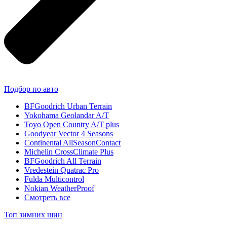
Подбор по авто
BFGoodrich Urban Terrain
Yokohama Geolandar A/T
Toyo Open Country A/T plus
Goodyear Vector 4 Seasons
Continental AllSeasonContact
Michelin CrossClimate Plus
BFGoodrich All Terrain
Vredestein Quatrac Pro
Fulda Multicontrol
Nokian WeatherProof
Смотреть все
Топ зимних шин