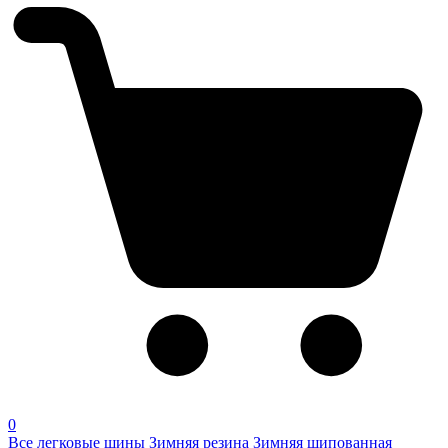
0
Все легковые шины
Зимняя резина
Зимняя шипованная