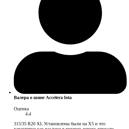
Валера
о шине Accelera Iota
Оценка
4.4
315/35 R20 XL Установлены были на X5 и что
характерно как раз таки в мокрую дорогу держали