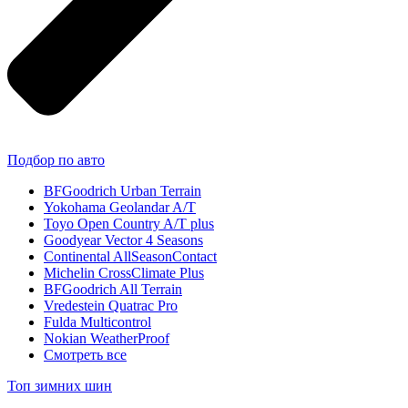
Подбор по авто
BFGoodrich Urban Terrain
Yokohama Geolandar A/T
Toyo Open Country A/T plus
Goodyear Vector 4 Seasons
Continental AllSeasonContact
Michelin CrossClimate Plus
BFGoodrich All Terrain
Vredestein Quatrac Pro
Fulda Multicontrol
Nokian WeatherProof
Смотреть все
Топ зимних шин