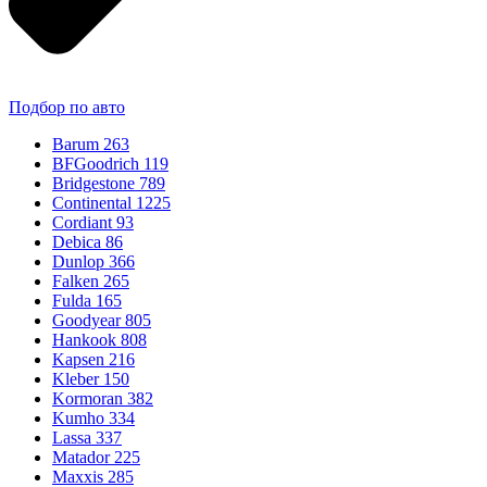
Подбор по авто
Barum
263
BFGoodrich
119
Bridgestone
789
Continental
1225
Cordiant
93
Debica
86
Dunlop
366
Falken
265
Fulda
165
Goodyear
805
Hankook
808
Kapsen
216
Kleber
150
Kormoran
382
Kumho
334
Lassa
337
Matador
225
Maxxis
285