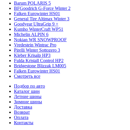
Barum POLARIS 5
BFGoodrich G-Force Winter 2
Falken Eurowinter HS01
General Tire Altimax Winter 3
Goodyear UltraGrip 9 +
Kumho WinterCraft WP51
Michelin ALPIN 6
Nokian WR SNOWPROOF
Vredestein Wintrac Pro
Pirelli Winter Sottozero 3
Kleber Krisalp HP3
Fulda Kristall Control HP2
Bridgestone Blizzak LM005
Falken Eurowinter HS01
Смотреть все
Подбор по авто
Каталог шин
Летние шины
Зимние шины
Доставка
Возврат
Оплата
Контакты