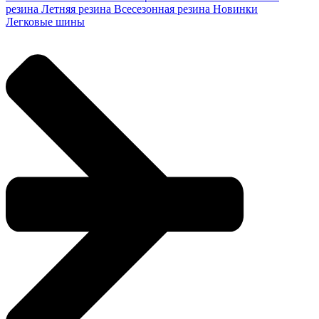
резина
Летняя резина
Всесезонная резина
Новинки
Легковые шины