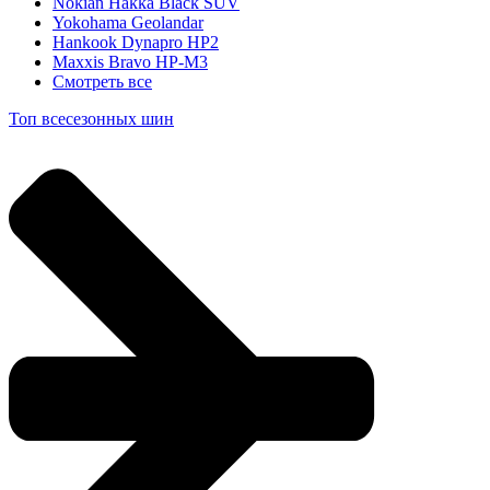
Nokian Hakka Black SUV
Yokohama Geolandar
Hankook Dynapro HP2
Maxxis Bravo HP-M3
Смотреть все
Топ всесезонных шин