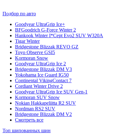
Подбор по авто
Goodyear UltraGrip Ice+
BFGoodrich G-Force Winter 2
Hankook Winter I*Cept Evo2 SUV W320A
Tigar Winter
Bridgestone Blizzak REVO GZ
Toyo Observe GSI5
Kormoran Snow
Goodyear UltraGrip Ice 2
Bridgestone Blizzak DM V3
Yokohama Ice Guard IG50
Continental VikingContact 7
Cordiant Winter Drive 2
Goodyear UltraGrip Ice SUV Gen-1
Kormoran SUV Snow
Nokian Hakkapeliitta R2 SUV
Nordman RS2 SUV
Bridgestone Blizzak DM V2
Смотреть все
Топ шипованных шин