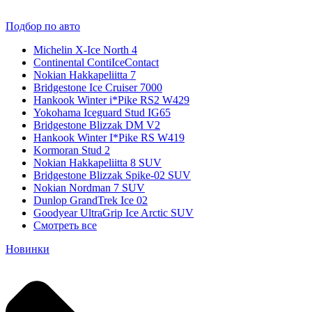
Подбор по авто
Michelin X-Ice North 4
Continental ContiIceContact
Nokian Hakkapeliitta 7
Bridgestone Ice Cruiser 7000
Hankook Winter i*Pike RS2 W429
Yokohama Iceguard Stud IG65
Bridgestone Blizzak DM V2
Hankook Winter I*Pike RS W419
Kormoran Stud 2
Nokian Hakkapeliitta 8 SUV
Bridgestone Blizzak Spike-02 SUV
Nokian Nordman 7 SUV
Dunlop GrandTrek Ice 02
Goodyear UltraGrip Ice Arctic SUV
Смотреть все
Новинки