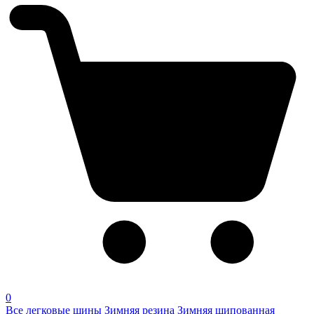
0
Все легковые шины
Зимняя резина
Зимняя шипованная