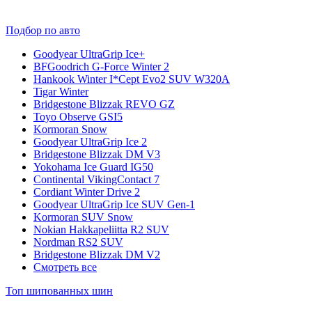
Подбор по авто
Goodyear UltraGrip Ice+
BFGoodrich G-Force Winter 2
Hankook Winter I*Cept Evo2 SUV W320A
Tigar Winter
Bridgestone Blizzak REVO GZ
Toyo Observe GSI5
Kormoran Snow
Goodyear UltraGrip Ice 2
Bridgestone Blizzak DM V3
Yokohama Ice Guard IG50
Continental VikingContact 7
Cordiant Winter Drive 2
Goodyear UltraGrip Ice SUV Gen-1
Kormoran SUV Snow
Nokian Hakkapeliitta R2 SUV
Nordman RS2 SUV
Bridgestone Blizzak DM V2
Смотреть все
Топ шипованных шин