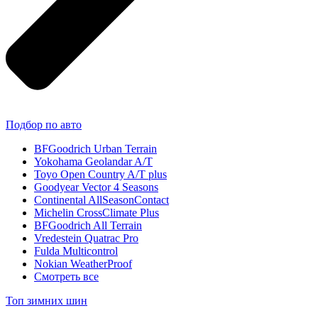
Подбор по авто
BFGoodrich Urban Terrain
Yokohama Geolandar A/T
Toyo Open Country A/T plus
Goodyear Vector 4 Seasons
Continental AllSeasonContact
Michelin CrossClimate Plus
BFGoodrich All Terrain
Vredestein Quatrac Pro
Fulda Multicontrol
Nokian WeatherProof
Смотреть все
Топ зимних шин