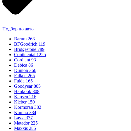
Подбор по авто
Barum
263
BFGoodrich
119
Bridgestone
789
Continental
1225
Cordiant
93
Debica
86
Dunlop
366
Falken
265
Fulda
165
Goodyear
805
Hankook
808
Kapsen
216
Kleber
150
Kormoran
382
Kumho
334
Lassa
337
Matador
225
Maxxis
285