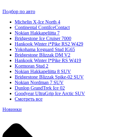
Подбор по авто
Michelin X-Ice North 4
Continental ContiIceContact
Nokian Hakkapeliitta 7
Bridgestone Ice Cruiser 7000
Hankook Winter i*Pike RS2 W429
Yokohama Iceguard Stud IG65
Bridgestone Blizzak DM V2
Hankook Winter I*Pike RS W419
Kormoran Stud 2
Nokian Hakkapeliitta 8 SUV
Bridgestone Blizzak Spike-02 SUV
Nokian Nordman 7 SUV
Dunlop GrandTrek Ice 02
Goodyear UltraGrip Ice Arctic SUV
Смотреть все
Новинки