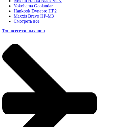
Nokian Hakka Black SUV
Yokohama Geolandar
Hankook Dynapro HP2
Maxxis Bravo HP-M3
Смотреть все
Топ всесезонных шин