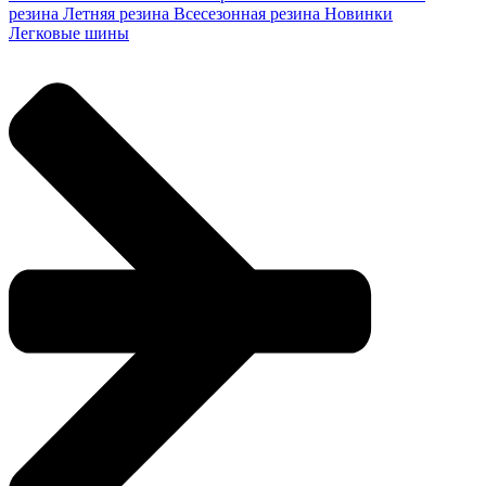
резина
Летняя резина
Всесезонная резина
Новинки
Легковые шины