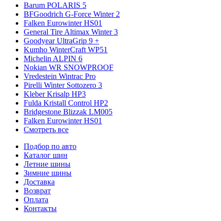
Barum POLARIS 5
BFGoodrich G-Force Winter 2
Falken Eurowinter HS01
General Tire Altimax Winter 3
Goodyear UltraGrip 9 +
Kumho WinterCraft WP51
Michelin ALPIN 6
Nokian WR SNOWPROOF
Vredestein Wintrac Pro
Pirelli Winter Sottozero 3
Kleber Krisalp HP3
Fulda Kristall Control HP2
Bridgestone Blizzak LM005
Falken Eurowinter HS01
Смотреть все
Подбор по авто
Каталог шин
Летние шины
Зимние шины
Доставка
Возврат
Оплата
Контакты