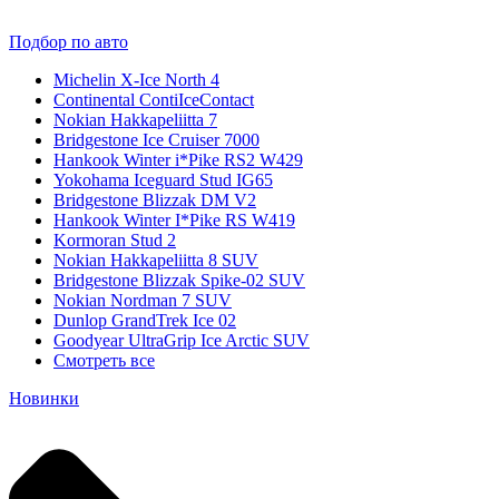
Подбор по авто
Michelin X-Ice North 4
Continental ContiIceContact
Nokian Hakkapeliitta 7
Bridgestone Ice Cruiser 7000
Hankook Winter i*Pike RS2 W429
Yokohama Iceguard Stud IG65
Bridgestone Blizzak DM V2
Hankook Winter I*Pike RS W419
Kormoran Stud 2
Nokian Hakkapeliitta 8 SUV
Bridgestone Blizzak Spike-02 SUV
Nokian Nordman 7 SUV
Dunlop GrandTrek Ice 02
Goodyear UltraGrip Ice Arctic SUV
Смотреть все
Новинки