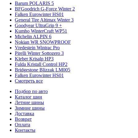
Barum POLARIS 5
BFGoodrich G-Force Winter 2
Falken Eurowinter HS01
General Tire Altimax Winter 3
Goodyear UltraGrip 9 +
Kumho WinterCraft WP51
Michelin ALPIN 6
Nokian WR SNOWPROOF
Vredestein Wintrac Pro
Pirelli Winter Sottozero 3
Kleber Krisalp HP3
Fulda Kristall Control HP2
Bridgestone Blizzak LM005
Falken Eurowinter HS01
Смотреть все
Подбор по авто
Каталог шин
Летние шины
Зимние шины
Доставка
Возврат
Оплата
Контакты