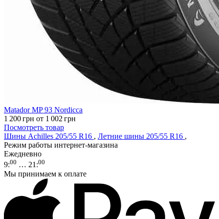
Matador MP 93 Nordicca
1 200
грн
от 1 002
грн
Посмотреть товар
Шины Achilles 205/55 R16
,
Летние шины 205/55 R16
,
Режим работы интернет-магазина
Ежедневно
00
00
9
:
… 21
:
Мы принимаем к оплате