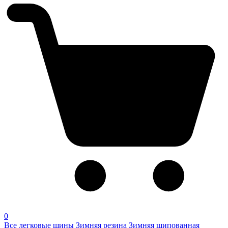
0
Все легковые шины
Зимняя резина
Зимняя шипованная