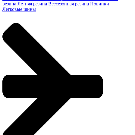
резина
Летняя резина
Всесезонная резина
Новинки
Легковые шины