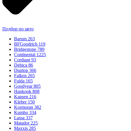
Подбор по авто
Barum
263
BFGoodrich
119
Bridgestone
789
Continental
1225
Cordiant
93
Debica
86
Dunlop
366
Falken
265
Fulda
165
Goodyear
805
Hankook
808
Kapsen
216
Kleber
150
Kormoran
382
Kumho
334
Lassa
337
Matador
225
Maxxis
285