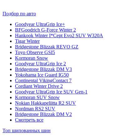
Подбор по авто
Goodyear UltraGrip Ice+
BFGoodrich G-Force Winter 2
Hankook Winter I*Cept Evo2 SUV W320A
Tigar Winter
Bridgestone Blizzak REVO GZ
Toyo Observe GSI5
Kormoran Snow
Goodyear UltraGrip Ice 2
Bridgestone Blizzak DM V3
Yokohama Ice Guard IG50
Continental VikingContact 7
Cordiant Winter Drive 2
Goodyear UltraGrip Ice SUV Gen-1
Kormoran SUV Snow
Nokian Hakkapeliitta R2 SUV
Nordman RS2 SUV
Bridgestone Blizzak DM V2
Смотреть все
Топ шипованных шин