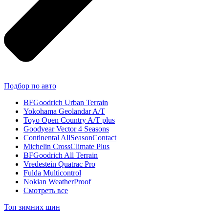
Подбор по авто
BFGoodrich Urban Terrain
Yokohama Geolandar A/T
Toyo Open Country A/T plus
Goodyear Vector 4 Seasons
Continental AllSeasonContact
Michelin CrossClimate Plus
BFGoodrich All Terrain
Vredestein Quatrac Pro
Fulda Multicontrol
Nokian WeatherProof
Смотреть все
Топ зимних шин