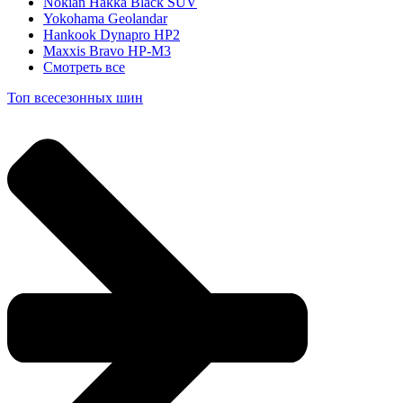
Nokian Hakka Black SUV
Yokohama Geolandar
Hankook Dynapro HP2
Maxxis Bravo HP-M3
Смотреть все
Топ всесезонных шин