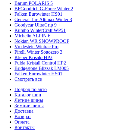
Barum POLARIS 5
BFGoodrich G-Force Winter 2
Falken Eurowinter HS01
General Tire Altimax Winter 3
Goodyear UltraGrip 9 +
Kumho WinterCraft WP51
Michelin ALPIN 6
Nokian WR SNOWPROOF
Vredestein Wintrac Pro
Pirelli Winter Sottozero 3
Kleber Krisalp HP3
Fulda Kristall Control HP2
Bridgestone Blizzak LM005
Falken Eurowinter HS01
Смотреть все
Подбор по авто
Каталог шин
Летние шины
Зимние шины
Доставка
Возврат
Оплата
Контакты