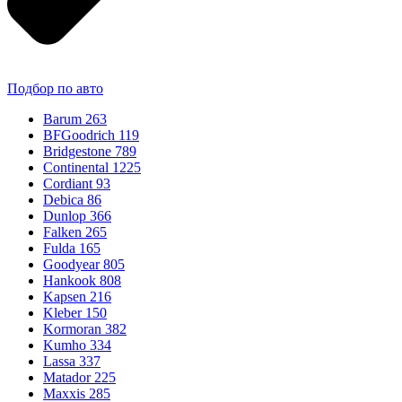
Подбор по авто
Barum
263
BFGoodrich
119
Bridgestone
789
Continental
1225
Cordiant
93
Debica
86
Dunlop
366
Falken
265
Fulda
165
Goodyear
805
Hankook
808
Kapsen
216
Kleber
150
Kormoran
382
Kumho
334
Lassa
337
Matador
225
Maxxis
285