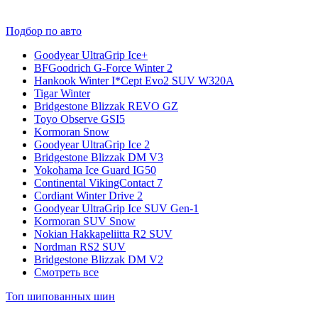
Подбор по авто
Goodyear UltraGrip Ice+
BFGoodrich G-Force Winter 2
Hankook Winter I*Cept Evo2 SUV W320A
Tigar Winter
Bridgestone Blizzak REVO GZ
Toyo Observe GSI5
Kormoran Snow
Goodyear UltraGrip Ice 2
Bridgestone Blizzak DM V3
Yokohama Ice Guard IG50
Continental VikingContact 7
Cordiant Winter Drive 2
Goodyear UltraGrip Ice SUV Gen-1
Kormoran SUV Snow
Nokian Hakkapeliitta R2 SUV
Nordman RS2 SUV
Bridgestone Blizzak DM V2
Смотреть все
Топ шипованных шин