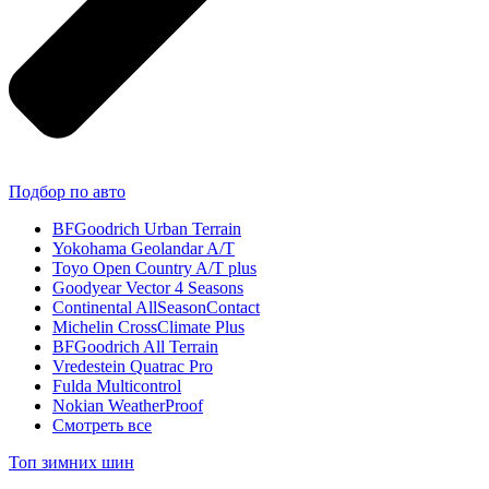
Подбор по авто
BFGoodrich Urban Terrain
Yokohama Geolandar A/T
Toyo Open Country A/T plus
Goodyear Vector 4 Seasons
Continental AllSeasonContact
Michelin CrossClimate Plus
BFGoodrich All Terrain
Vredestein Quatrac Pro
Fulda Multicontrol
Nokian WeatherProof
Смотреть все
Топ зимних шин