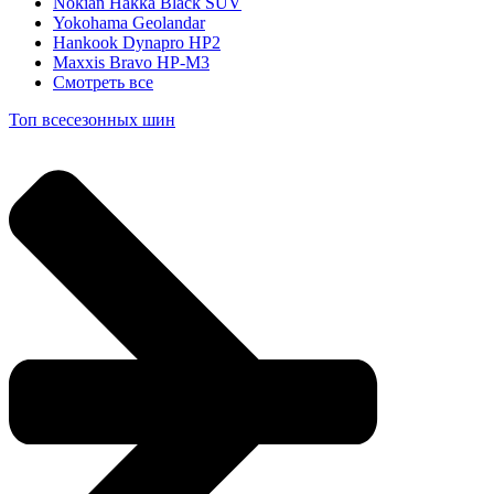
Nokian Hakka Black SUV
Yokohama Geolandar
Hankook Dynapro HP2
Maxxis Bravo HP-M3
Смотреть все
Топ всесезонных шин