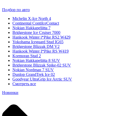
Подбор по авто
Michelin X-Ice North 4
Continental ContiIceContact
Nokian Hakkapeliitta 7
Bridgestone Ice Cruiser 7000
Hankook Winter i*Pike RS2 W429
Yokohama Iceguard Stud IG65
Bridgestone Blizzak DM V2
Hankook Winter I*Pike RS W419
Kormoran Stud 2
Nokian Hakkapeliitta 8 SUV
Bridgestone Blizzak Spike-02 SUV
Nokian Nordman 7 SUV
Dunlop GrandTrek Ice 02
Goodyear UltraGrip Ice Arctic SUV
Смотреть все
Новинки