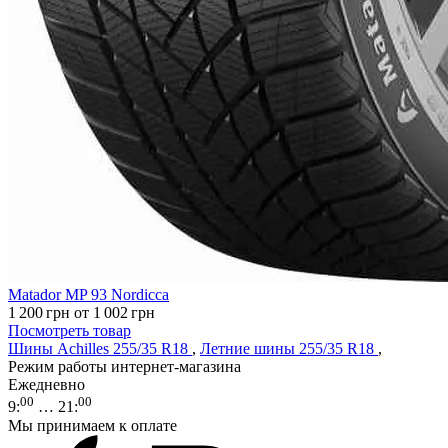
Matador MP 93 Nordicca
1 200
грн
от 1 002
грн
Посмотреть товар
Шины Achilles 255/35 R18
,
Летние шины 255/35 R18
,
Режим работы интернет-магазина
Ежедневно
00
00
9
:
… 21
:
Мы принимаем к оплате