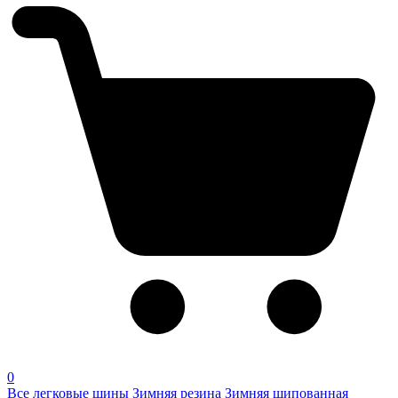
0
Все легковые шины
Зимняя резина
Зимняя шипованная