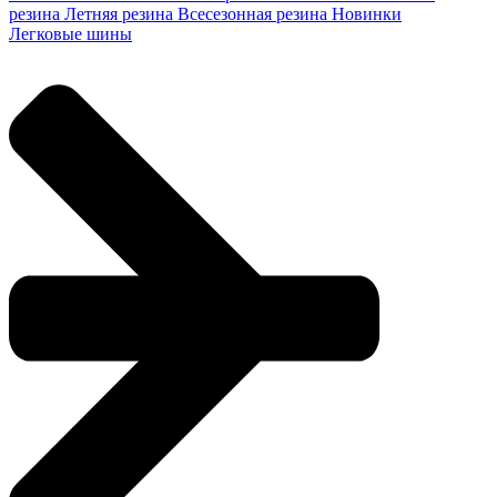
резина
Летняя резина
Всесезонная резина
Новинки
Легковые шины