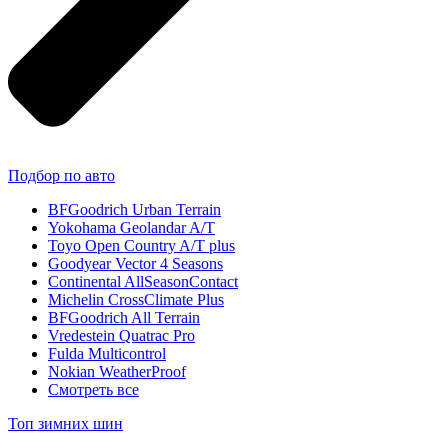
Подбор по авто
BFGoodrich Urban Terrain
Yokohama Geolandar A/T
Toyo Open Country A/T plus
Goodyear Vector 4 Seasons
Continental AllSeasonContact
Michelin CrossClimate Plus
BFGoodrich All Terrain
Vredestein Quatrac Pro
Fulda Multicontrol
Nokian WeatherProof
Смотреть все
Топ зимних шин