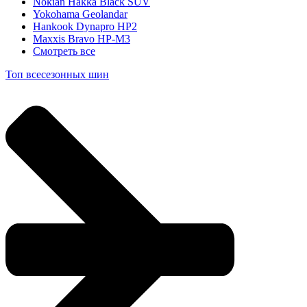
Nokian Hakka Black SUV
Yokohama Geolandar
Hankook Dynapro HP2
Maxxis Bravo HP-M3
Смотреть все
Топ всесезонных шин