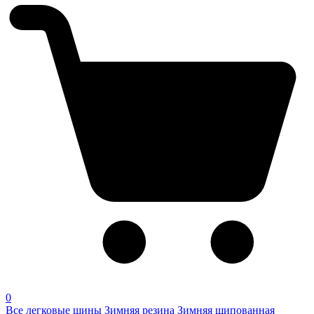
0
Все легковые шины
Зимняя резина
Зимняя шипованная