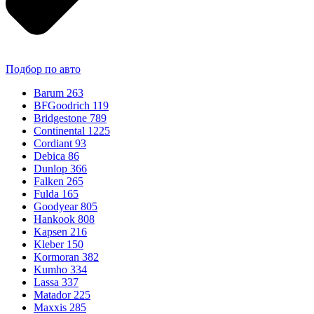
Подбор по авто
Barum
263
BFGoodrich
119
Bridgestone
789
Continental
1225
Cordiant
93
Debica
86
Dunlop
366
Falken
265
Fulda
165
Goodyear
805
Hankook
808
Kapsen
216
Kleber
150
Kormoran
382
Kumho
334
Lassa
337
Matador
225
Maxxis
285