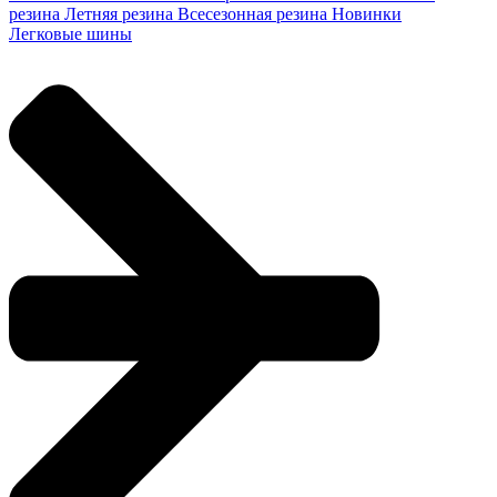
резина
Летняя резина
Всесезонная резина
Новинки
Легковые шины