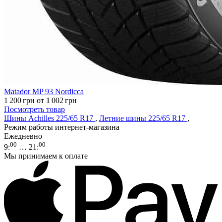
Matador MP 93 Nordicca
1 200
грн
от 1 002
грн
Посмотреть товар
Шины Achilles 225/65 R17
,
Летние шины 225/65 R17
,
Режим работы интернет-магазина
Ежедневно
00
00
9
:
… 21
:
Мы принимаем к оплате