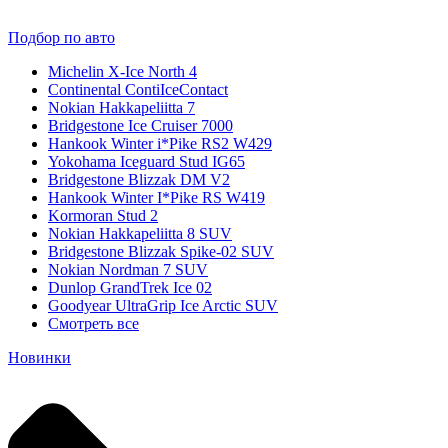
Подбор по авто
Michelin X-Ice North 4
Continental ContiIceContact
Nokian Hakkapeliitta 7
Bridgestone Ice Cruiser 7000
Hankook Winter i*Pike RS2 W429
Yokohama Iceguard Stud IG65
Bridgestone Blizzak DM V2
Hankook Winter I*Pike RS W419
Kormoran Stud 2
Nokian Hakkapeliitta 8 SUV
Bridgestone Blizzak Spike-02 SUV
Nokian Nordman 7 SUV
Dunlop GrandTrek Ice 02
Goodyear UltraGrip Ice Arctic SUV
Смотреть все
Новинки