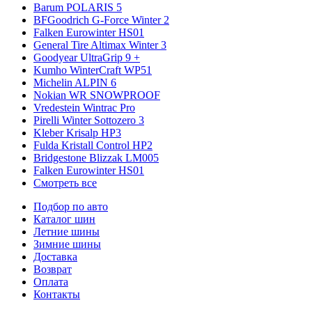
Barum POLARIS 5
BFGoodrich G-Force Winter 2
Falken Eurowinter HS01
General Tire Altimax Winter 3
Goodyear UltraGrip 9 +
Kumho WinterCraft WP51
Michelin ALPIN 6
Nokian WR SNOWPROOF
Vredestein Wintrac Pro
Pirelli Winter Sottozero 3
Kleber Krisalp HP3
Fulda Kristall Control HP2
Bridgestone Blizzak LM005
Falken Eurowinter HS01
Смотреть все
Подбор по авто
Каталог шин
Летние шины
Зимние шины
Доставка
Возврат
Оплата
Контакты