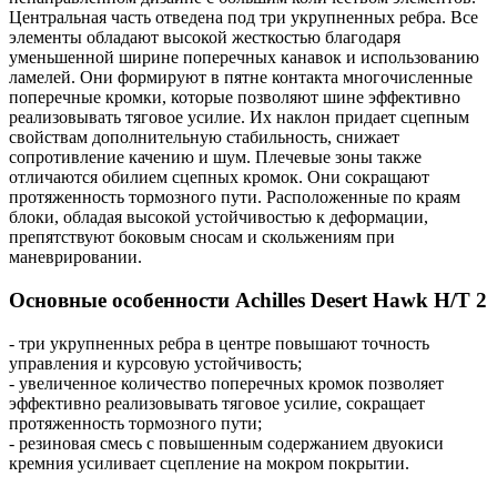
Центральная часть отведена под три укрупненных ребра. Все
элементы обладают высокой жесткостью благодаря
уменьшенной ширине поперечных канавок и использованию
ламелей. Они формируют в пятне контакта многочисленные
поперечные кромки, которые позволяют шине эффективно
реализовывать тяговое усилие. Их наклон придает сцепным
свойствам дополнительную стабильность, снижает
сопротивление качению и шум. Плечевые зоны также
отличаются обилием сцепных кромок. Они сокращают
протяженность тормозного пути. Расположенные по краям
блоки, обладая высокой устойчивостью к деформации,
препятствуют боковым сносам и скольжениям при
маневрировании.
Основные особенности Achilles Desert Hawk H/T 2
- три укрупненных ребра в центре повышают точность
управления и курсовую устойчивость;
- увеличенное количество поперечных кромок позволяет
эффективно реализовывать тяговое усилие, сокращает
протяженность тормозного пути;
- резиновая смесь с повышенным содержанием двуокиси
кремния усиливает сцепление на мокром покрытии.