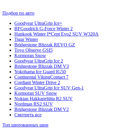
Подбор по авто
Goodyear UltraGrip Ice+
BFGoodrich G-Force Winter 2
Hankook Winter I*Cept Evo2 SUV W320A
Tigar Winter
Bridgestone Blizzak REVO GZ
Toyo Observe GSI5
Kormoran Snow
Goodyear UltraGrip Ice 2
Bridgestone Blizzak DM V3
Yokohama Ice Guard IG50
Continental VikingContact 7
Cordiant Winter Drive 2
Goodyear UltraGrip Ice SUV Gen-1
Kormoran SUV Snow
Nokian Hakkapeliitta R2 SUV
Nordman RS2 SUV
Bridgestone Blizzak DM V2
Смотреть все
Топ шипованных шин