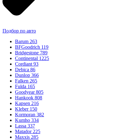
Подбор по авто
Barum
263
BFGoodrich
119
Bridgestone
789
Continental
1225
Cordiant
93
Debica
86
Dunlop
366
Falken
265
Fulda
165
Goodyear
805
Hankook
808
Kapsen
216
Kleber
150
Kormoran
382
Kumho
334
Lassa
337
Matador
225
Maxxis
285