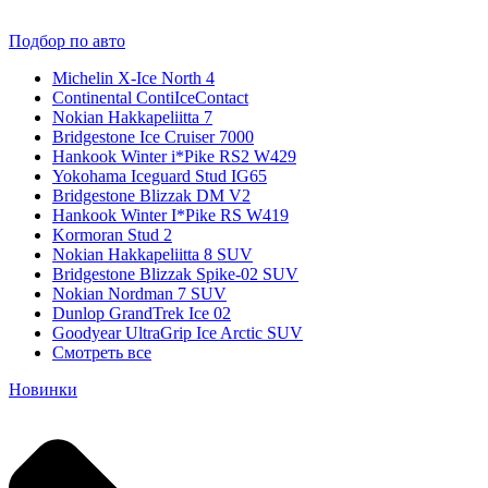
Подбор по авто
Michelin X-Ice North 4
Continental ContiIceContact
Nokian Hakkapeliitta 7
Bridgestone Ice Cruiser 7000
Hankook Winter i*Pike RS2 W429
Yokohama Iceguard Stud IG65
Bridgestone Blizzak DM V2
Hankook Winter I*Pike RS W419
Kormoran Stud 2
Nokian Hakkapeliitta 8 SUV
Bridgestone Blizzak Spike-02 SUV
Nokian Nordman 7 SUV
Dunlop GrandTrek Ice 02
Goodyear UltraGrip Ice Arctic SUV
Смотреть все
Новинки