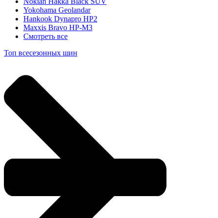
Nokian Hakka Black SUV
Yokohama Geolandar
Hankook Dynapro HP2
Maxxis Bravo HP-M3
Смотреть все
Топ всесезонных шин