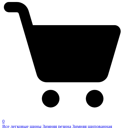
0
Все легковые шины
Зимняя резина
Зимняя шипованная