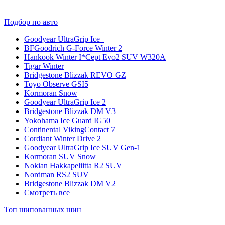
Подбор по авто
Goodyear UltraGrip Ice+
BFGoodrich G-Force Winter 2
Hankook Winter I*Cept Evo2 SUV W320A
Tigar Winter
Bridgestone Blizzak REVO GZ
Toyo Observe GSI5
Kormoran Snow
Goodyear UltraGrip Ice 2
Bridgestone Blizzak DM V3
Yokohama Ice Guard IG50
Continental VikingContact 7
Cordiant Winter Drive 2
Goodyear UltraGrip Ice SUV Gen-1
Kormoran SUV Snow
Nokian Hakkapeliitta R2 SUV
Nordman RS2 SUV
Bridgestone Blizzak DM V2
Смотреть все
Топ шипованных шин