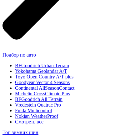
Подбор по авто
BFGoodrich Urban Terrain
Yokohama Geolandar A/T
Toyo Open Country A/T plus
Goodyear Vector 4 Seasons
Continental AllSeasonContact
Michelin CrossClimate Plus
BFGoodrich All Terrain
Vredestein Quatrac Pro
Fulda Multicontrol
Nokian WeatherProof
Смотреть все
Топ зимних шин