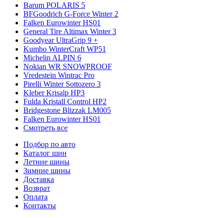
Barum POLARIS 5
BFGoodrich G-Force Winter 2
Falken Eurowinter HS01
General Tire Altimax Winter 3
Goodyear UltraGrip 9 +
Kumho WinterCraft WP51
Michelin ALPIN 6
Nokian WR SNOWPROOF
Vredestein Wintrac Pro
Pirelli Winter Sottozero 3
Kleber Krisalp HP3
Fulda Kristall Control HP2
Bridgestone Blizzak LM005
Falken Eurowinter HS01
Смотреть все
Подбор по авто
Каталог шин
Летние шины
Зимние шины
Доставка
Возврат
Оплата
Контакты