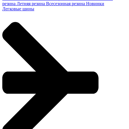
резина
Летняя резина
Всесезонная резина
Новинки
Легковые шины