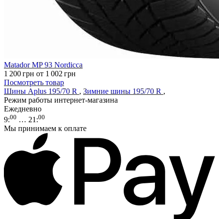
Matador MP 93 Nordicca
1 200
грн
от 1 002
грн
Посмотреть товар
Шины Aplus 195/70 R
,
Зимние шины 195/70 R
,
Режим работы интернет-магазина
Ежедневно
00
00
9
:
… 21
:
Мы принимаем к оплате