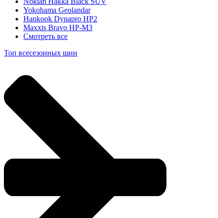
Nokian Hakka Black SUV
Yokohama Geolandar
Hankook Dynapro HP2
Maxxis Bravo HP-M3
Смотреть все
Топ всесезонных шин