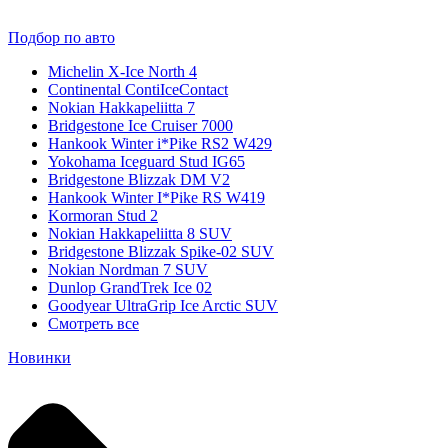
Подбор по авто
Michelin X-Ice North 4
Continental ContiIceContact
Nokian Hakkapeliitta 7
Bridgestone Ice Cruiser 7000
Hankook Winter i*Pike RS2 W429
Yokohama Iceguard Stud IG65
Bridgestone Blizzak DM V2
Hankook Winter I*Pike RS W419
Kormoran Stud 2
Nokian Hakkapeliitta 8 SUV
Bridgestone Blizzak Spike-02 SUV
Nokian Nordman 7 SUV
Dunlop GrandTrek Ice 02
Goodyear UltraGrip Ice Arctic SUV
Смотреть все
Новинки