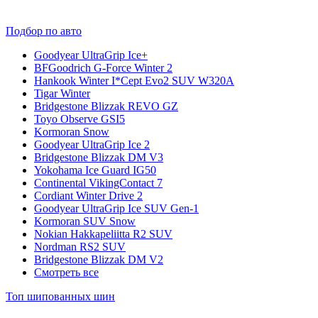
Подбор по авто
Goodyear UltraGrip Ice+
BFGoodrich G-Force Winter 2
Hankook Winter I*Cept Evo2 SUV W320A
Tigar Winter
Bridgestone Blizzak REVO GZ
Toyo Observe GSI5
Kormoran Snow
Goodyear UltraGrip Ice 2
Bridgestone Blizzak DM V3
Yokohama Ice Guard IG50
Continental VikingContact 7
Cordiant Winter Drive 2
Goodyear UltraGrip Ice SUV Gen-1
Kormoran SUV Snow
Nokian Hakkapeliitta R2 SUV
Nordman RS2 SUV
Bridgestone Blizzak DM V2
Смотреть все
Топ шипованных шин