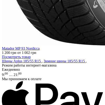
Matador MP 93 Nordicca
1 200
грн
от 1 002
грн
Посмотреть товар
Шины Aplus 185/55 R15
,
Зимние шины 185/55 R15
,
Режим работы интернет-магазина
Ежедневно
00
00
9
:
… 21
:
Мы принимаем к оплате