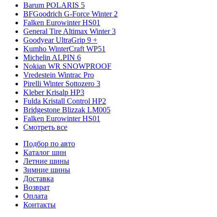
Barum POLARIS 5
BFGoodrich G-Force Winter 2
Falken Eurowinter HS01
General Tire Altimax Winter 3
Goodyear UltraGrip 9 +
Kumho WinterCraft WP51
Michelin ALPIN 6
Nokian WR SNOWPROOF
Vredestein Wintrac Pro
Pirelli Winter Sottozero 3
Kleber Krisalp HP3
Fulda Kristall Control HP2
Bridgestone Blizzak LM005
Falken Eurowinter HS01
Смотреть все
Подбор по авто
Каталог шин
Летние шины
Зимние шины
Доставка
Возврат
Оплата
Контакты