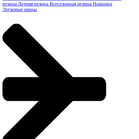
резина
Летняя резина
Всесезонная резина
Новинки
Легковые шины