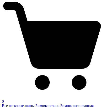
0
Все легковые шины
Зимняя резина
Зимняя шипованная