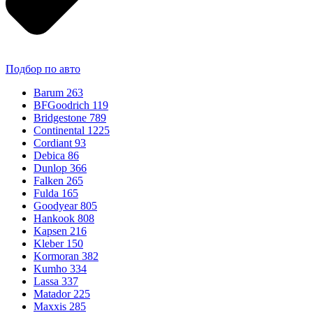
Подбор по авто
Barum
263
BFGoodrich
119
Bridgestone
789
Continental
1225
Cordiant
93
Debica
86
Dunlop
366
Falken
265
Fulda
165
Goodyear
805
Hankook
808
Kapsen
216
Kleber
150
Kormoran
382
Kumho
334
Lassa
337
Matador
225
Maxxis
285