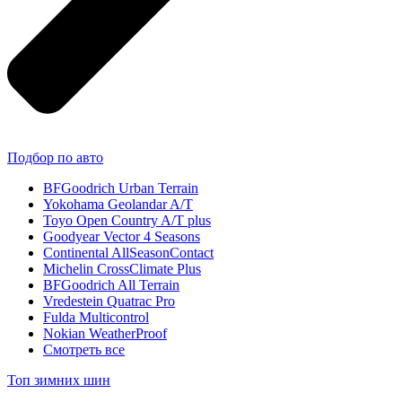
Подбор по авто
BFGoodrich Urban Terrain
Yokohama Geolandar A/T
Toyo Open Country A/T plus
Goodyear Vector 4 Seasons
Continental AllSeasonContact
Michelin CrossClimate Plus
BFGoodrich All Terrain
Vredestein Quatrac Pro
Fulda Multicontrol
Nokian WeatherProof
Смотреть все
Топ зимних шин