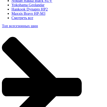
Nokian Hakka Black SUV
Yokohama Geolandar
Hankook Dynapro HP2
Maxxis Bravo HP-M3
Смотреть все
Топ всесезонных шин