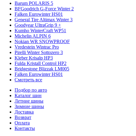
Barum POLARIS 5
BFGoodrich G-Force Winter 2
Falken Eurowinter HS01
General Tire Altimax Winter 3
Goodyear UltraGrip 9 +
Kumho WinterCraft WP51
Michelin ALPIN 6
Nokian WR SNOWPROOF
Vredestein Wintrac Pro
Pirelli Winter Sottozero 3
Kleber Krisalp HP3
Fulda Kristall Control HP2
Bridgestone Blizzak LM005
Falken Eurowinter HS01
Смотреть все
Подбор по авто
Каталог шин
Летние шины
Зимние шины
Доставка
Возврат
Оплата
Контакты