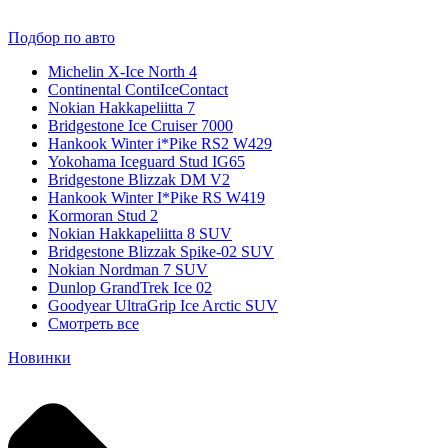
Подбор по авто
Michelin X-Ice North 4
Continental ContiIceContact
Nokian Hakkapeliitta 7
Bridgestone Ice Cruiser 7000
Hankook Winter i*Pike RS2 W429
Yokohama Iceguard Stud IG65
Bridgestone Blizzak DM V2
Hankook Winter I*Pike RS W419
Kormoran Stud 2
Nokian Hakkapeliitta 8 SUV
Bridgestone Blizzak Spike-02 SUV
Nokian Nordman 7 SUV
Dunlop GrandTrek Ice 02
Goodyear UltraGrip Ice Arctic SUV
Смотреть все
Новинки