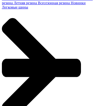
резина
Летняя резина
Всесезонная резина
Новинки
Легковые шины