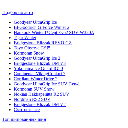
Подбор по авто
Goodyear UltraGrip Ice+
BFGoodrich G-Force Winter 2
Hankook Winter I*Cept Evo2 SUV W320A
Tigar Winter
Bridgestone Blizzak REVO GZ
Toyo Observe GSI5
Kormoran Snow
Goodyear UltraGrip Ice 2
Bridgestone Blizzak DM V3
Yokohama Ice Guard IG50
Continental VikingContact 7
Cordiant Winter Drive 2
Goodyear UltraGrip Ice SUV Gen-1
Kormoran SUV Snow
Nokian Hakkapeliitta R2 SUV
Nordman RS2 SUV
Bridgestone Blizzak DM V2
Смотреть все
Топ шипованных шин