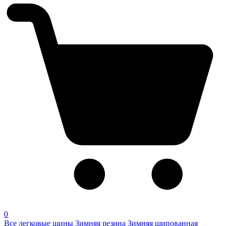
0
Все легковые шины
Зимняя резина
Зимняя шипованная