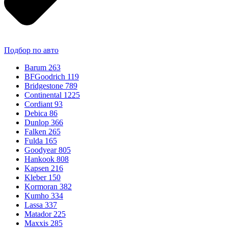
Подбор по авто
Barum
263
BFGoodrich
119
Bridgestone
789
Continental
1225
Cordiant
93
Debica
86
Dunlop
366
Falken
265
Fulda
165
Goodyear
805
Hankook
808
Kapsen
216
Kleber
150
Kormoran
382
Kumho
334
Lassa
337
Matador
225
Maxxis
285