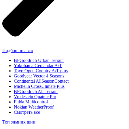
Подбор по авто
BFGoodrich Urban Terrain
Yokohama Geolandar A/T
Toyo Open Country A/T plus
Goodyear Vector 4 Seasons
Continental AllSeasonContact
Michelin CrossClimate Plus
BFGoodrich All Terrain
Vredestein Quatrac Pro
Fulda Multicontrol
Nokian WeatherProof
Смотреть все
Топ зимних шин