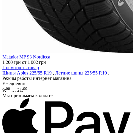
Matador MP 93 Nordicca
1 200
грн
от 1 002
грн
Посмотреть товар
Шины Aplus 225/55 R19
,
Летние шины 225/55 R19
,
Режим работы интернет-магазина
Ежедневно
00
00
9
:
… 21
:
Мы принимаем к оплате