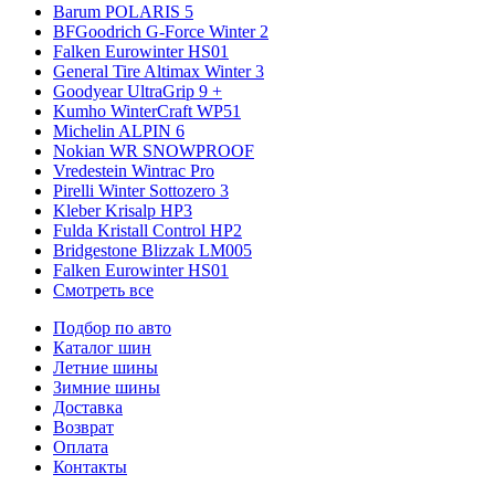
Barum POLARIS 5
BFGoodrich G-Force Winter 2
Falken Eurowinter HS01
General Tire Altimax Winter 3
Goodyear UltraGrip 9 +
Kumho WinterCraft WP51
Michelin ALPIN 6
Nokian WR SNOWPROOF
Vredestein Wintrac Pro
Pirelli Winter Sottozero 3
Kleber Krisalp HP3
Fulda Kristall Control HP2
Bridgestone Blizzak LM005
Falken Eurowinter HS01
Смотреть все
Подбор по авто
Каталог шин
Летние шины
Зимние шины
Доставка
Возврат
Оплата
Контакты