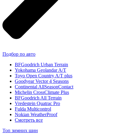
Подбор по авто
BFGoodrich Urban Terrain
Yokohama Geolandar A/T
Toyo Open Country A/T plus
Goodyear Vector 4 Seasons
Continental AllSeasonContact
Michelin CrossClimate Plus
BFGoodrich All Terrain
Vredestein Quatrac Pro
Fulda Multicontrol
Nokian WeatherProof
Смотреть все
Топ зимних шин