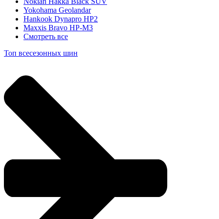
Nokian Hakka Black SUV
Yokohama Geolandar
Hankook Dynapro HP2
Maxxis Bravo HP-M3
Смотреть все
Топ всесезонных шин