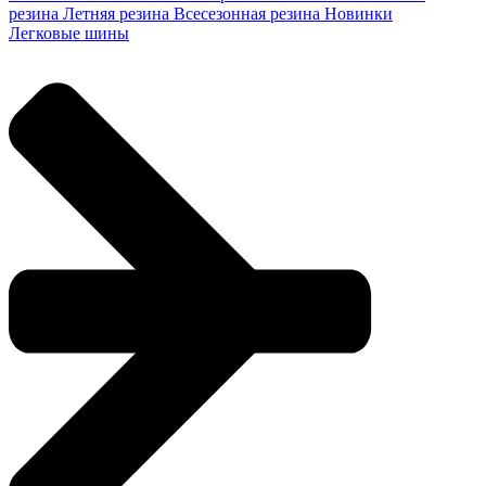
резина
Летняя резина
Всесезонная резина
Новинки
Легковые шины