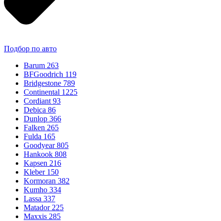
Подбор по авто
Barum
263
BFGoodrich
119
Bridgestone
789
Continental
1225
Cordiant
93
Debica
86
Dunlop
366
Falken
265
Fulda
165
Goodyear
805
Hankook
808
Kapsen
216
Kleber
150
Kormoran
382
Kumho
334
Lassa
337
Matador
225
Maxxis
285