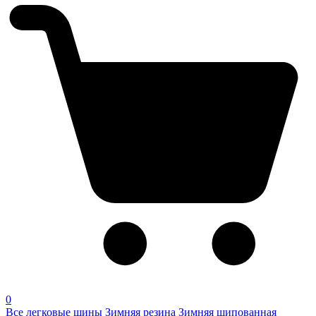
0
Все легковые шины
Зимняя резина
Зимняя шипованная