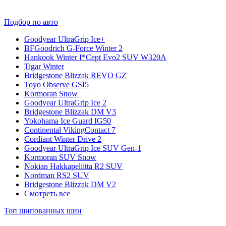
Подбор по авто
Goodyear UltraGrip Ice+
BFGoodrich G-Force Winter 2
Hankook Winter I*Cept Evo2 SUV W320A
Tigar Winter
Bridgestone Blizzak REVO GZ
Toyo Observe GSI5
Kormoran Snow
Goodyear UltraGrip Ice 2
Bridgestone Blizzak DM V3
Yokohama Ice Guard IG50
Continental VikingContact 7
Cordiant Winter Drive 2
Goodyear UltraGrip Ice SUV Gen-1
Kormoran SUV Snow
Nokian Hakkapeliitta R2 SUV
Nordman RS2 SUV
Bridgestone Blizzak DM V2
Смотреть все
Топ шипованных шин