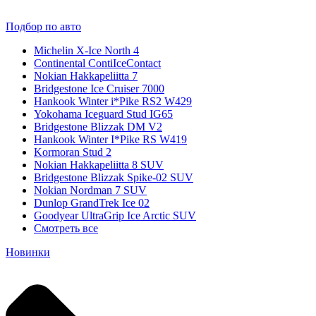
Подбор по авто
Michelin X-Ice North 4
Continental ContiIceContact
Nokian Hakkapeliitta 7
Bridgestone Ice Cruiser 7000
Hankook Winter i*Pike RS2 W429
Yokohama Iceguard Stud IG65
Bridgestone Blizzak DM V2
Hankook Winter I*Pike RS W419
Kormoran Stud 2
Nokian Hakkapeliitta 8 SUV
Bridgestone Blizzak Spike-02 SUV
Nokian Nordman 7 SUV
Dunlop GrandTrek Ice 02
Goodyear UltraGrip Ice Arctic SUV
Смотреть все
Новинки