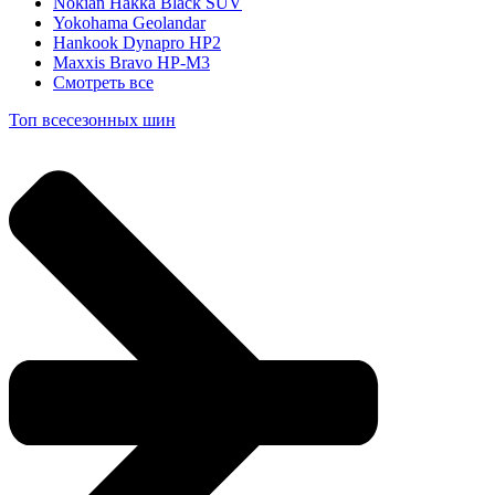
Nokian Hakka Black SUV
Yokohama Geolandar
Hankook Dynapro HP2
Maxxis Bravo HP-M3
Смотреть все
Топ всесезонных шин