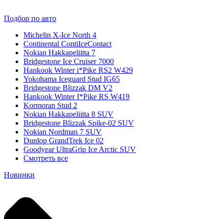
Подбор по авто
Michelin X-Ice North 4
Continental ContiIceContact
Nokian Hakkapeliitta 7
Bridgestone Ice Cruiser 7000
Hankook Winter i*Pike RS2 W429
Yokohama Iceguard Stud IG65
Bridgestone Blizzak DM V2
Hankook Winter I*Pike RS W419
Kormoran Stud 2
Nokian Hakkapeliitta 8 SUV
Bridgestone Blizzak Spike-02 SUV
Nokian Nordman 7 SUV
Dunlop GrandTrek Ice 02
Goodyear UltraGrip Ice Arctic SUV
Смотреть все
Новинки