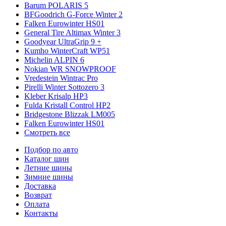
Barum POLARIS 5
BFGoodrich G-Force Winter 2
Falken Eurowinter HS01
General Tire Altimax Winter 3
Goodyear UltraGrip 9 +
Kumho WinterCraft WP51
Michelin ALPIN 6
Nokian WR SNOWPROOF
Vredestein Wintrac Pro
Pirelli Winter Sottozero 3
Kleber Krisalp HP3
Fulda Kristall Control HP2
Bridgestone Blizzak LM005
Falken Eurowinter HS01
Смотреть все
Подбор по авто
Каталог шин
Летние шины
Зимние шины
Доставка
Возврат
Оплата
Контакты