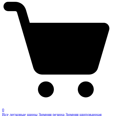
0
Все легковые шины
Зимняя резина
Зимняя шипованная