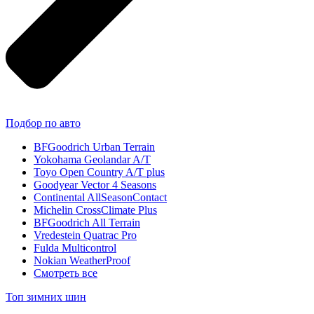
Подбор по авто
BFGoodrich Urban Terrain
Yokohama Geolandar A/T
Toyo Open Country A/T plus
Goodyear Vector 4 Seasons
Continental AllSeasonContact
Michelin CrossClimate Plus
BFGoodrich All Terrain
Vredestein Quatrac Pro
Fulda Multicontrol
Nokian WeatherProof
Смотреть все
Топ зимних шин