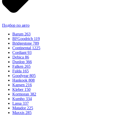
Подбор по авто
Barum
263
BFGoodrich
119
Bridgestone
789
Continental
1225
Cordiant
93
Debica
86
Dunlop
366
Falken
265
Fulda
165
Goodyear
805
Hankook
808
Kapsen
216
Kleber
150
Kormoran
382
Kumho
334
Lassa
337
Matador
225
Maxxis
285