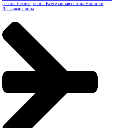
резина
Летняя резина
Всесезонная резина
Новинки
Легковые шины