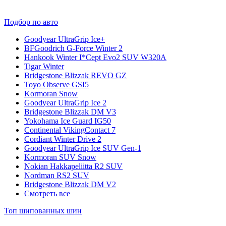
Подбор по авто
Goodyear UltraGrip Ice+
BFGoodrich G-Force Winter 2
Hankook Winter I*Cept Evo2 SUV W320A
Tigar Winter
Bridgestone Blizzak REVO GZ
Toyo Observe GSI5
Kormoran Snow
Goodyear UltraGrip Ice 2
Bridgestone Blizzak DM V3
Yokohama Ice Guard IG50
Continental VikingContact 7
Cordiant Winter Drive 2
Goodyear UltraGrip Ice SUV Gen-1
Kormoran SUV Snow
Nokian Hakkapeliitta R2 SUV
Nordman RS2 SUV
Bridgestone Blizzak DM V2
Смотреть все
Топ шипованных шин