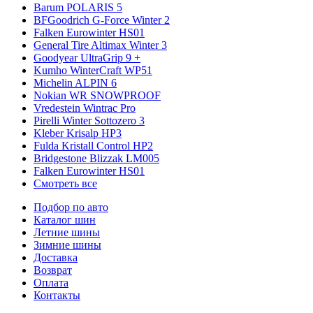
Barum POLARIS 5
BFGoodrich G-Force Winter 2
Falken Eurowinter HS01
General Tire Altimax Winter 3
Goodyear UltraGrip 9 +
Kumho WinterCraft WP51
Michelin ALPIN 6
Nokian WR SNOWPROOF
Vredestein Wintrac Pro
Pirelli Winter Sottozero 3
Kleber Krisalp HP3
Fulda Kristall Control HP2
Bridgestone Blizzak LM005
Falken Eurowinter HS01
Смотреть все
Подбор по авто
Каталог шин
Летние шины
Зимние шины
Доставка
Возврат
Оплата
Контакты