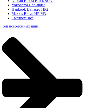
Nokian Hakka Black SUV
Yokohama Geolandar
Hankook Dynapro HP2
Maxxis Bravo HP-M3
Смотреть все
Топ всесезонных шин