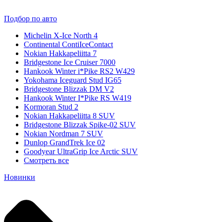
Подбор по авто
Michelin X-Ice North 4
Continental ContiIceContact
Nokian Hakkapeliitta 7
Bridgestone Ice Cruiser 7000
Hankook Winter i*Pike RS2 W429
Yokohama Iceguard Stud IG65
Bridgestone Blizzak DM V2
Hankook Winter I*Pike RS W419
Kormoran Stud 2
Nokian Hakkapeliitta 8 SUV
Bridgestone Blizzak Spike-02 SUV
Nokian Nordman 7 SUV
Dunlop GrandTrek Ice 02
Goodyear UltraGrip Ice Arctic SUV
Смотреть все
Новинки