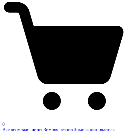
0
Все легковые шины
Зимняя резина
Зимняя шипованная