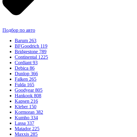
Подбор по авто
Barum
263
BFGoodrich
119
Bridgestone
789
Continental
1225
Cordiant
93
Debica
86
Dunlop
366
Falken
265
Fulda
165
Goodyear
805
Hankook
808
Kapsen
216
Kleber
150
Kormoran
382
Kumho
334
Lassa
337
Matador
225
Maxxis
285