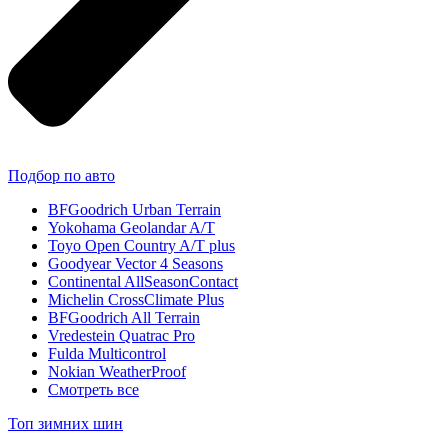
Подбор по авто
BFGoodrich Urban Terrain
Yokohama Geolandar A/T
Toyo Open Country A/T plus
Goodyear Vector 4 Seasons
Continental AllSeasonContact
Michelin CrossClimate Plus
BFGoodrich All Terrain
Vredestein Quatrac Pro
Fulda Multicontrol
Nokian WeatherProof
Смотреть все
Топ зимних шин