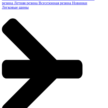
резина
Летняя резина
Всесезонная резина
Новинки
Легковые шины