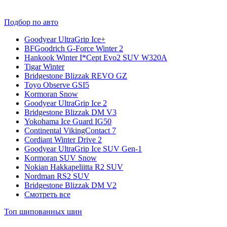
Подбор по авто
Goodyear UltraGrip Ice+
BFGoodrich G-Force Winter 2
Hankook Winter I*Cept Evo2 SUV W320A
Tigar Winter
Bridgestone Blizzak REVO GZ
Toyo Observe GSI5
Kormoran Snow
Goodyear UltraGrip Ice 2
Bridgestone Blizzak DM V3
Yokohama Ice Guard IG50
Continental VikingContact 7
Cordiant Winter Drive 2
Goodyear UltraGrip Ice SUV Gen-1
Kormoran SUV Snow
Nokian Hakkapeliitta R2 SUV
Nordman RS2 SUV
Bridgestone Blizzak DM V2
Смотреть все
Топ шипованных шин