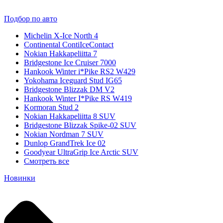
Подбор по авто
Michelin X-Ice North 4
Continental ContiIceContact
Nokian Hakkapeliitta 7
Bridgestone Ice Cruiser 7000
Hankook Winter i*Pike RS2 W429
Yokohama Iceguard Stud IG65
Bridgestone Blizzak DM V2
Hankook Winter I*Pike RS W419
Kormoran Stud 2
Nokian Hakkapeliitta 8 SUV
Bridgestone Blizzak Spike-02 SUV
Nokian Nordman 7 SUV
Dunlop GrandTrek Ice 02
Goodyear UltraGrip Ice Arctic SUV
Смотреть все
Новинки