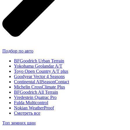
Подбор по авто
BFGoodrich Urban Terrain
Yokohama Geolandar A/T
Toyo Open Country A/T plus
Goodyear Vector 4 Seasons
Continental AllSeasonContact
Michelin CrossClimate Plus
BFGoodrich All Terrain
Vredestein Quatrac Pro
Fulda Multicontrol
Nokian WeatherProof
Смотреть все
Топ зимних шин