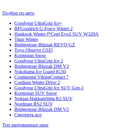
Подбор по авто
Goodyear UltraGrip Ice+
BFGoodrich G-Force Winter 2
Hankook Winter I*Cept Evo2 SUV W320A
Tigar Winter
Bridgestone Blizzak REVO GZ
Toyo Observe GSI5
Kormoran Snow
Goodyear UltraGrip Ice 2
Bridgestone Blizzak DM V3
Yokohama Ice Guard IG50
Continental VikingContact 7
Cordiant Winter Drive 2
Goodyear UltraGrip Ice SUV Gen-1
Kormoran SUV Snow
Nokian Hakkapeliitta R2 SUV
Nordman RS2 SUV
Bridgestone Blizzak DM V2
Смотреть все
Топ шипованных шин