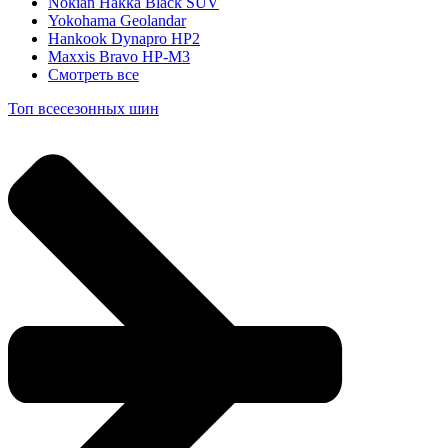
Nokian Hakka Black SUV
Yokohama Geolandar
Hankook Dynapro HP2
Maxxis Bravo HP-M3
Смотреть все
Топ всесезонных шин