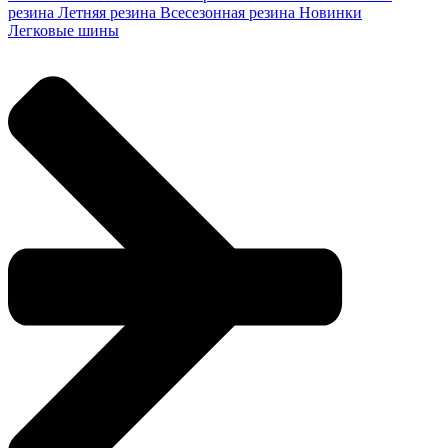
резина
Летняя резина
Всесезонная резина
Новинки
Легковые шины