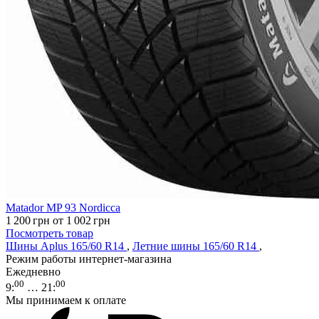
Matador MP 93 Nordicca
1 200
грн
от 1 002
грн
Посмотреть товар
Шины Aplus 165/60 R14
,
Летние шины 165/60 R14
,
Режим работы интернет-магазина
Ежедневно
00
00
9
:
… 21
:
Мы принимаем к оплате