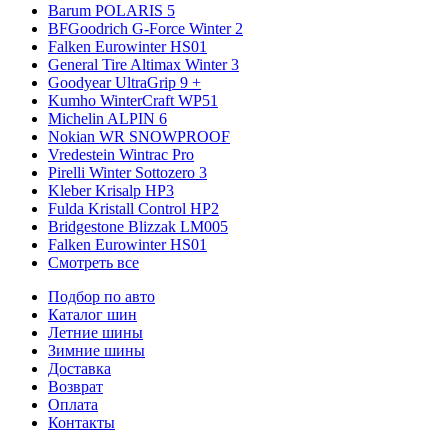
Barum POLARIS 5
BFGoodrich G-Force Winter 2
Falken Eurowinter HS01
General Tire Altimax Winter 3
Goodyear UltraGrip 9 +
Kumho WinterCraft WP51
Michelin ALPIN 6
Nokian WR SNOWPROOF
Vredestein Wintrac Pro
Pirelli Winter Sottozero 3
Kleber Krisalp HP3
Fulda Kristall Control HP2
Bridgestone Blizzak LM005
Falken Eurowinter HS01
Смотреть все
Подбор по авто
Каталог шин
Летние шины
Зимние шины
Доставка
Возврат
Оплата
Контакты