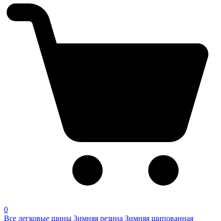
0
Все легковые шины
Зимняя резина
Зимняя шипованная