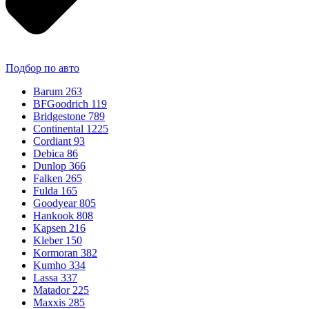
Подбор по авто
Barum
263
BFGoodrich
119
Bridgestone
789
Continental
1225
Cordiant
93
Debica
86
Dunlop
366
Falken
265
Fulda
165
Goodyear
805
Hankook
808
Kapsen
216
Kleber
150
Kormoran
382
Kumho
334
Lassa
337
Matador
225
Maxxis
285