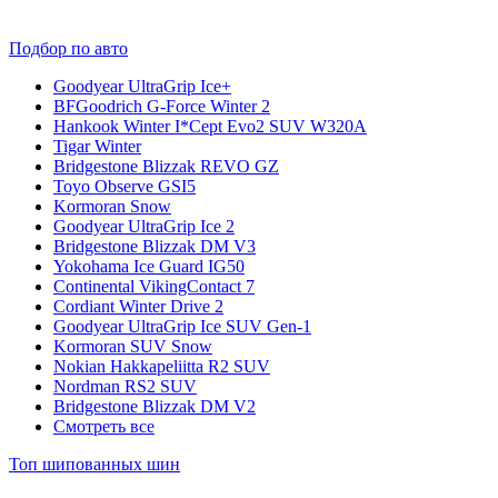
Подбор по авто
Goodyear UltraGrip Ice+
BFGoodrich G-Force Winter 2
Hankook Winter I*Cept Evo2 SUV W320A
Tigar Winter
Bridgestone Blizzak REVO GZ
Toyo Observe GSI5
Kormoran Snow
Goodyear UltraGrip Ice 2
Bridgestone Blizzak DM V3
Yokohama Ice Guard IG50
Continental VikingContact 7
Cordiant Winter Drive 2
Goodyear UltraGrip Ice SUV Gen-1
Kormoran SUV Snow
Nokian Hakkapeliitta R2 SUV
Nordman RS2 SUV
Bridgestone Blizzak DM V2
Смотреть все
Топ шипованных шин