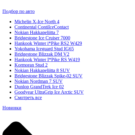
Подбор по авто
Michelin X-Ice North 4
Continental ContiIceContact
Nokian Hakkapeliitta 7
Bridgestone Ice Cruiser 7000
Hankook Winter i*Pike RS2 W429
Yokohama Iceguard Stud IG65
Bridgestone Blizzak DM V2
Hankook Winter I*Pike RS W419
Kormoran Stud 2
Nokian Hakkapeliitta 8 SUV
Bridgestone Blizzak Spike-02 SUV
Nokian Nordman 7 SUV
Dunlop GrandTrek Ice 02
Goodyear UltraGrip Ice Arctic SUV
Смотреть все
Новинки