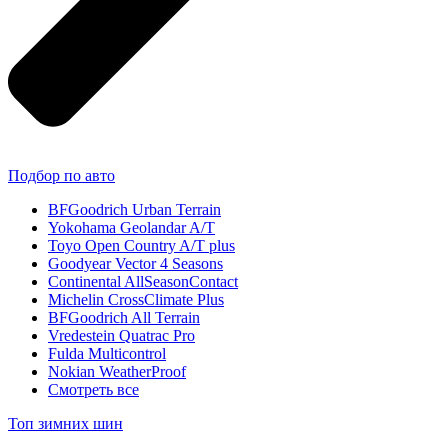
Подбор по авто
BFGoodrich Urban Terrain
Yokohama Geolandar A/T
Toyo Open Country A/T plus
Goodyear Vector 4 Seasons
Continental AllSeasonContact
Michelin CrossClimate Plus
BFGoodrich All Terrain
Vredestein Quatrac Pro
Fulda Multicontrol
Nokian WeatherProof
Смотреть все
Топ зимних шин