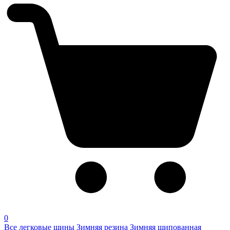
0
Все легковые шины
Зимняя резина
Зимняя шипованная