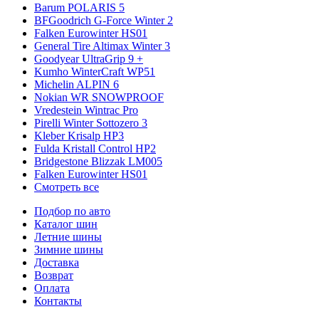
Barum POLARIS 5
BFGoodrich G-Force Winter 2
Falken Eurowinter HS01
General Tire Altimax Winter 3
Goodyear UltraGrip 9 +
Kumho WinterCraft WP51
Michelin ALPIN 6
Nokian WR SNOWPROOF
Vredestein Wintrac Pro
Pirelli Winter Sottozero 3
Kleber Krisalp HP3
Fulda Kristall Control HP2
Bridgestone Blizzak LM005
Falken Eurowinter HS01
Смотреть все
Подбор по авто
Каталог шин
Летние шины
Зимние шины
Доставка
Возврат
Оплата
Контакты