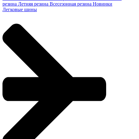
резина
Летняя резина
Всесезонная резина
Новинки
Легковые шины