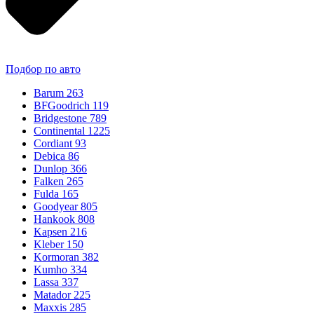
Подбор по авто
Barum
263
BFGoodrich
119
Bridgestone
789
Continental
1225
Cordiant
93
Debica
86
Dunlop
366
Falken
265
Fulda
165
Goodyear
805
Hankook
808
Kapsen
216
Kleber
150
Kormoran
382
Kumho
334
Lassa
337
Matador
225
Maxxis
285