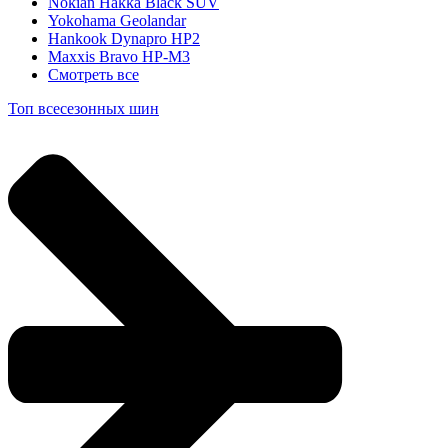
Nokian Hakka Black SUV
Yokohama Geolandar
Hankook Dynapro HP2
Maxxis Bravo HP-M3
Смотреть все
Топ всесезонных шин