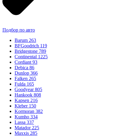
Подбор по авто
Barum
263
BFGoodrich
119
Bridgestone
789
Continental
1225
Cordiant
93
Debica
86
Dunlop
366
Falken
265
Fulda
165
Goodyear
805
Hankook
808
Kapsen
216
Kleber
150
Kormoran
382
Kumho
334
Lassa
337
Matador
225
Maxxis
285