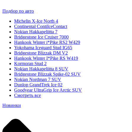
Подбор по авто
Michelin X-Ice North 4
Continental ContiIceContact
Nokian Hakkapeliitta 7
Bridgestone Ice Cruiser 7000
Hankook Winter i*Pike RS2 W429
Yokohama Iceguard Stud IG65
Bridgestone Blizzak DM V2
Hankook Winter I*Pike RS W419
Kormoran Stud 2
Nokian Hakkapeliitta 8 SUV
Bridgestone Blizzak Spike-02 SUV
Nokian Nordman 7 SUV
Dunlop GrandTrek Ice 02
Goodyear UltraGrip Ice Arctic SUV
Смотреть все
Новинки