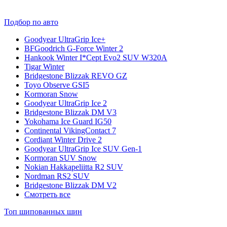
Подбор по авто
Goodyear UltraGrip Ice+
BFGoodrich G-Force Winter 2
Hankook Winter I*Cept Evo2 SUV W320A
Tigar Winter
Bridgestone Blizzak REVO GZ
Toyo Observe GSI5
Kormoran Snow
Goodyear UltraGrip Ice 2
Bridgestone Blizzak DM V3
Yokohama Ice Guard IG50
Continental VikingContact 7
Cordiant Winter Drive 2
Goodyear UltraGrip Ice SUV Gen-1
Kormoran SUV Snow
Nokian Hakkapeliitta R2 SUV
Nordman RS2 SUV
Bridgestone Blizzak DM V2
Смотреть все
Топ шипованных шин