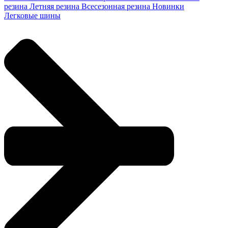
резина
Летняя резина
Всесезонная резина
Новинки
Легковые шины