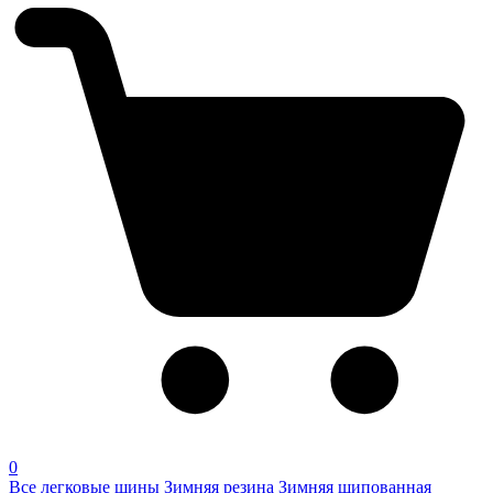
0
Все легковые шины
Зимняя резина
Зимняя шипованная