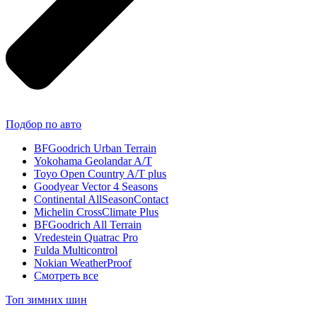
Подбор по авто
BFGoodrich Urban Terrain
Yokohama Geolandar A/T
Toyo Open Country A/T plus
Goodyear Vector 4 Seasons
Continental AllSeasonContact
Michelin CrossClimate Plus
BFGoodrich All Terrain
Vredestein Quatrac Pro
Fulda Multicontrol
Nokian WeatherProof
Смотреть все
Топ зимних шин