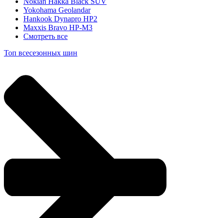
Nokian Hakka Black SUV
Yokohama Geolandar
Hankook Dynapro HP2
Maxxis Bravo HP-M3
Смотреть все
Топ всесезонных шин