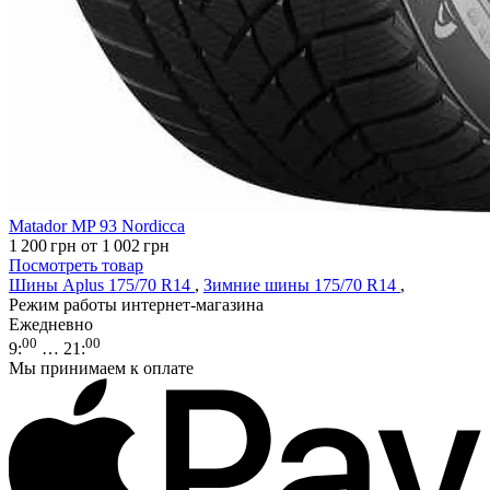
Matador MP 93 Nordicca
1 200
грн
от 1 002
грн
Посмотреть товар
Шины Aplus 175/70 R14
,
Зимние шины 175/70 R14
,
Режим работы интернет-магазина
Ежедневно
00
00
9
:
… 21
:
Мы принимаем к оплате