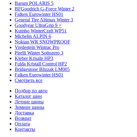
Barum POLARIS 5
BFGoodrich G-Force Winter 2
Falken Eurowinter HS01
General Tire Altimax Winter 3
Goodyear UltraGrip 9 +
Kumho WinterCraft WP51
Michelin ALPIN 6
Nokian WR SNOWPROOF
Vredestein Wintrac Pro
Pirelli Winter Sottozero 3
Kleber Krisalp HP3
Fulda Kristall Control HP2
Bridgestone Blizzak LM005
Falken Eurowinter HS01
Смотреть все
Подбор по авто
Каталог шин
Летние шины
Зимние шины
Доставка
Возврат
Оплата
Контакты