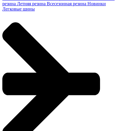
резина
Летняя резина
Всесезонная резина
Новинки
Легковые шины