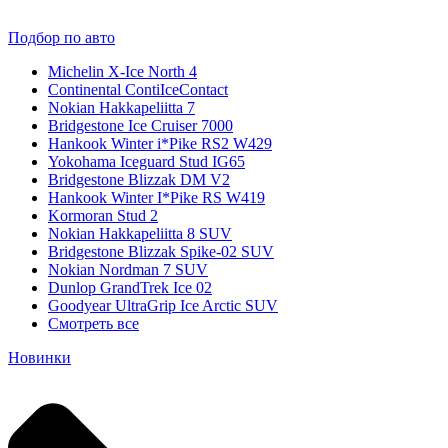
Подбор по авто
Michelin X-Ice North 4
Continental ContiIceContact
Nokian Hakkapeliitta 7
Bridgestone Ice Cruiser 7000
Hankook Winter i*Pike RS2 W429
Yokohama Iceguard Stud IG65
Bridgestone Blizzak DM V2
Hankook Winter I*Pike RS W419
Kormoran Stud 2
Nokian Hakkapeliitta 8 SUV
Bridgestone Blizzak Spike-02 SUV
Nokian Nordman 7 SUV
Dunlop GrandTrek Ice 02
Goodyear UltraGrip Ice Arctic SUV
Смотреть все
Новинки