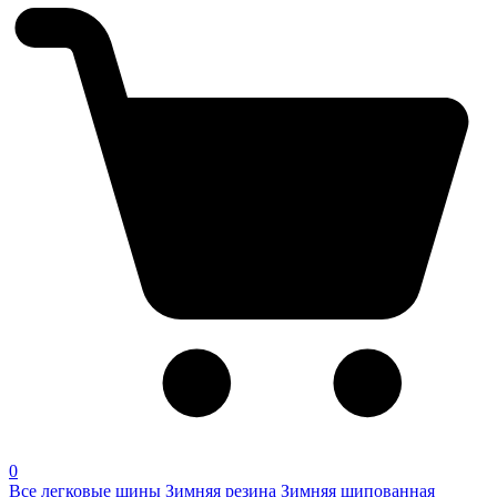
0
Все легковые шины
Зимняя резина
Зимняя шипованная