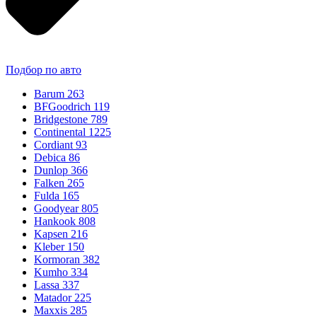
Подбор по авто
Barum
263
BFGoodrich
119
Bridgestone
789
Continental
1225
Cordiant
93
Debica
86
Dunlop
366
Falken
265
Fulda
165
Goodyear
805
Hankook
808
Kapsen
216
Kleber
150
Kormoran
382
Kumho
334
Lassa
337
Matador
225
Maxxis
285