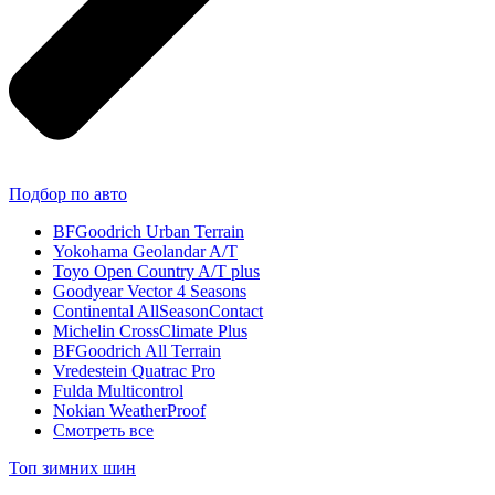
Подбор по авто
BFGoodrich Urban Terrain
Yokohama Geolandar A/T
Toyo Open Country A/T plus
Goodyear Vector 4 Seasons
Continental AllSeasonContact
Michelin CrossClimate Plus
BFGoodrich All Terrain
Vredestein Quatrac Pro
Fulda Multicontrol
Nokian WeatherProof
Смотреть все
Топ зимних шин