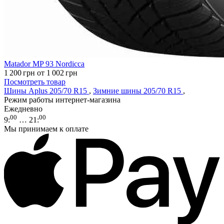
Matador MP 93 Nordicca
1 200
грн
от 1 002
грн
Посмотреть товар
Шины Aplus 205/70 R15
,
Зимние шины 205/70 R15
,
Режим работы интернет-магазина
Ежедневно
00
00
9
:
… 21
:
Мы принимаем к оплате