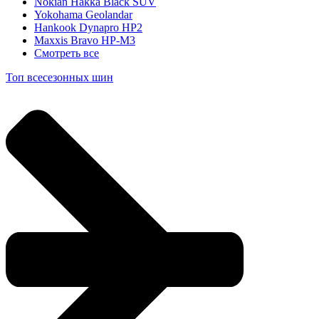
Nokian Hakka Black SUV
Yokohama Geolandar
Hankook Dynapro HP2
Maxxis Bravo HP-M3
Смотреть все
Топ всесезонных шин