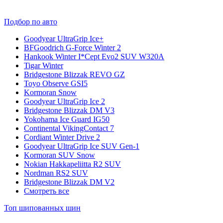
Подбор по авто
Goodyear UltraGrip Ice+
BFGoodrich G-Force Winter 2
Hankook Winter I*Cept Evo2 SUV W320A
Tigar Winter
Bridgestone Blizzak REVO GZ
Toyo Observe GSI5
Kormoran Snow
Goodyear UltraGrip Ice 2
Bridgestone Blizzak DM V3
Yokohama Ice Guard IG50
Continental VikingContact 7
Cordiant Winter Drive 2
Goodyear UltraGrip Ice SUV Gen-1
Kormoran SUV Snow
Nokian Hakkapeliitta R2 SUV
Nordman RS2 SUV
Bridgestone Blizzak DM V2
Смотреть все
Топ шипованных шин