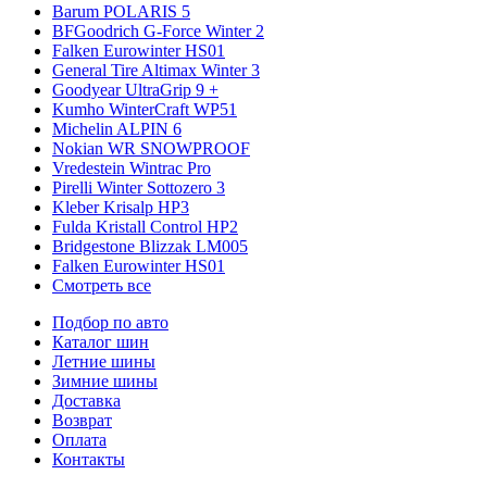
Barum POLARIS 5
BFGoodrich G-Force Winter 2
Falken Eurowinter HS01
General Tire Altimax Winter 3
Goodyear UltraGrip 9 +
Kumho WinterCraft WP51
Michelin ALPIN 6
Nokian WR SNOWPROOF
Vredestein Wintrac Pro
Pirelli Winter Sottozero 3
Kleber Krisalp HP3
Fulda Kristall Control HP2
Bridgestone Blizzak LM005
Falken Eurowinter HS01
Смотреть все
Подбор по авто
Каталог шин
Летние шины
Зимние шины
Доставка
Возврат
Оплата
Контакты