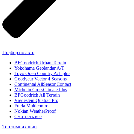
Подбор по авто
BFGoodrich Urban Terrain
Yokohama Geolandar A/T
Toyo Open Country A/T plus
Goodyear Vector 4 Seasons
Continental AllSeasonContact
Michelin CrossClimate Plus
BFGoodrich All Terrain
Vredestein Quatrac Pro
Fulda Multicontrol
Nokian WeatherProof
Смотреть все
Топ зимних шин