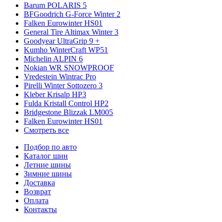
Barum POLARIS 5
BFGoodrich G-Force Winter 2
Falken Eurowinter HS01
General Tire Altimax Winter 3
Goodyear UltraGrip 9 +
Kumho WinterCraft WP51
Michelin ALPIN 6
Nokian WR SNOWPROOF
Vredestein Wintrac Pro
Pirelli Winter Sottozero 3
Kleber Krisalp HP3
Fulda Kristall Control HP2
Bridgestone Blizzak LM005
Falken Eurowinter HS01
Смотреть все
Подбор по авто
Каталог шин
Летние шины
Зимние шины
Доставка
Возврат
Оплата
Контакты