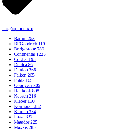
Подбор по авто
Barum
263
BFGoodrich
119
Bridgestone
789
Continental
1225
Cordiant
93
Debica
86
Dunlop
366
Falken
265
Fulda
165
Goodyear
805
Hankook
808
Kapsen
216
Kleber
150
Kormoran
382
Kumho
334
Lassa
337
Matador
225
Maxxis
285