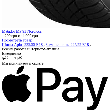
Matador MP 93 Nordicca
1 200
грн
от 1 002
грн
Посмотреть товар
Шины Aplus 225/55 R18
,
Зимние шины 225/55 R18
,
Режим работы интернет-магазина
Ежедневно
00
00
9
:
… 21
:
Мы принимаем к оплате