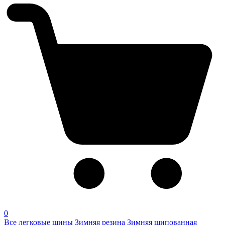
0
Все легковые шины
Зимняя резина
Зимняя шипованная