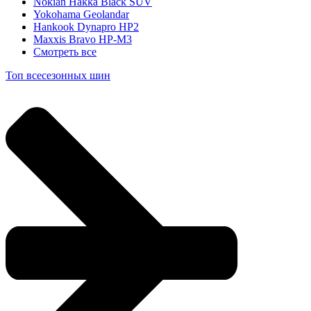
Nokian Hakka Black SUV
Yokohama Geolandar
Hankook Dynapro HP2
Maxxis Bravo HP-M3
Смотреть все
Топ всесезонных шин