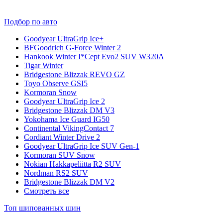
Подбор по авто
Goodyear UltraGrip Ice+
BFGoodrich G-Force Winter 2
Hankook Winter I*Cept Evo2 SUV W320A
Tigar Winter
Bridgestone Blizzak REVO GZ
Toyo Observe GSI5
Kormoran Snow
Goodyear UltraGrip Ice 2
Bridgestone Blizzak DM V3
Yokohama Ice Guard IG50
Continental VikingContact 7
Cordiant Winter Drive 2
Goodyear UltraGrip Ice SUV Gen-1
Kormoran SUV Snow
Nokian Hakkapeliitta R2 SUV
Nordman RS2 SUV
Bridgestone Blizzak DM V2
Смотреть все
Топ шипованных шин