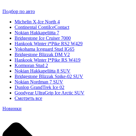
Подбор по авто
Michelin X-Ice North 4
Continental ContiIceContact
Nokian Hakkapeliitta 7
Bridgestone Ice Cruiser 7000
Hankook Winter i*Pike RS2 W429
Yokohama Iceguard Stud IG65
Bridgestone Blizzak DM V2
Hankook Winter I*Pike RS W419
Kormoran Stud 2
Nokian Hakkapeliitta 8 SUV
Bridgestone Blizzak Spike-02 SUV
Nokian Nordman 7 SUV
Dunlop GrandTrek Ice 02
Goodyear UltraGrip Ice Arctic SUV
Смотреть все
Новинки