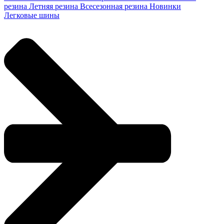
резина
Летняя резина
Всесезонная резина
Новинки
Легковые шины