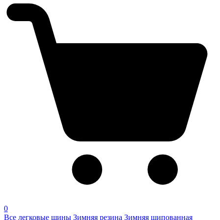
0
Все легковые шины
Зимняя резина
Зимняя шипованная