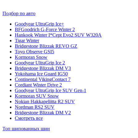
Подбор по авто
Goodyear UltraGrip Ice+
BFGoodrich G-Force Winter 2
Hankook Winter I*Cept Evo2 SUV W320A
Tigar Winter
Bridgestone Blizzak REVO GZ
Toyo Observe GSI5
Kormoran Snow
Goodyear UltraGrip Ice 2
Bridgestone Blizzak DM V3
Yokohama Ice Guard IG50
Continental VikingContact 7
Cordiant Winter Drive 2
Goodyear UltraGrip Ice SUV Gen-1
Kormoran SUV Snow
Nokian Hakkapeliitta R2 SUV
Nordman RS2 SUV
Bridgestone Blizzak DM V2
Смотреть все
Топ шипованных шин