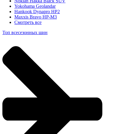
Nokian Hakka Black SUV
Yokohama Geolandar
Hankook Dynapro HP2
Maxxis Bravo HP-M3
Смотреть все
Топ всесезонных шин