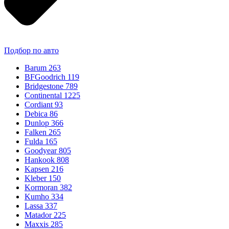
Подбор по авто
Barum
263
BFGoodrich
119
Bridgestone
789
Continental
1225
Cordiant
93
Debica
86
Dunlop
366
Falken
265
Fulda
165
Goodyear
805
Hankook
808
Kapsen
216
Kleber
150
Kormoran
382
Kumho
334
Lassa
337
Matador
225
Maxxis
285