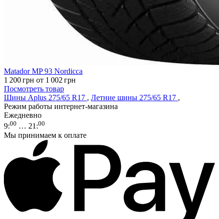
Matador MP 93 Nordicca
1 200
грн
от 1 002
грн
Посмотреть товар
Шины Aplus 275/65 R17
,
Летние шины 275/65 R17
,
Режим работы интернет-магазина
Ежедневно
00
00
9
:
… 21
:
Мы принимаем к оплате