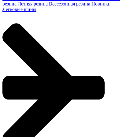
резина
Летняя резина
Всесезонная резина
Новинки
Легковые шины