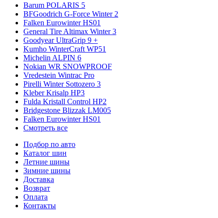
Barum POLARIS 5
BFGoodrich G-Force Winter 2
Falken Eurowinter HS01
General Tire Altimax Winter 3
Goodyear UltraGrip 9 +
Kumho WinterCraft WP51
Michelin ALPIN 6
Nokian WR SNOWPROOF
Vredestein Wintrac Pro
Pirelli Winter Sottozero 3
Kleber Krisalp HP3
Fulda Kristall Control HP2
Bridgestone Blizzak LM005
Falken Eurowinter HS01
Смотреть все
Подбор по авто
Каталог шин
Летние шины
Зимние шины
Доставка
Возврат
Оплата
Контакты