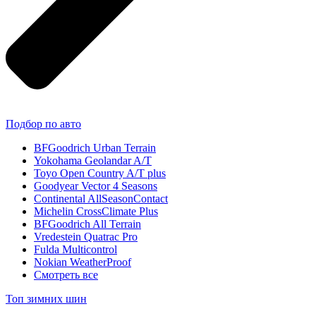
Подбор по авто
BFGoodrich Urban Terrain
Yokohama Geolandar A/T
Toyo Open Country A/T plus
Goodyear Vector 4 Seasons
Continental AllSeasonContact
Michelin CrossClimate Plus
BFGoodrich All Terrain
Vredestein Quatrac Pro
Fulda Multicontrol
Nokian WeatherProof
Смотреть все
Топ зимних шин