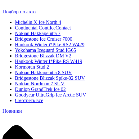
Подбор по авто
Michelin X-Ice North 4
Continental ContiIceContact
Nokian Hakkapeliitta 7
Bridgestone Ice Cruiser 7000
Hankook Winter i*Pike RS2 W429
Yokohama Iceguard Stud IG65
Bridgestone Blizzak DM V2
Hankook Winter I*Pike RS W419
Kormoran Stud 2
Nokian Hakkapeliitta 8 SUV
Bridgestone Blizzak Spike-02 SUV
Nokian Nordman 7 SUV
Dunlop GrandTrek Ice 02
Goodyear UltraGrip Ice Arctic SUV
Смотреть все
Новинки