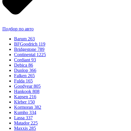
Подбор по авто
Barum
263
BFGoodrich
119
Bridgestone
789
Continental
1225
Cordiant
93
Debica
86
Dunlop
366
Falken
265
Fulda
165
Goodyear
805
Hankook
808
Kapsen
216
Kleber
150
Kormoran
382
Kumho
334
Lassa
337
Matador
225
Maxxis
285