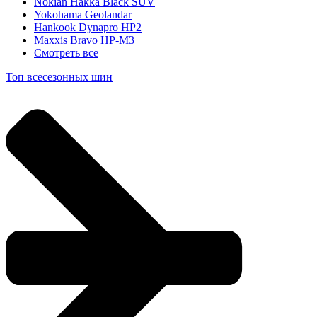
Nokian Hakka Black SUV
Yokohama Geolandar
Hankook Dynapro HP2
Maxxis Bravo HP-M3
Смотреть все
Топ всесезонных шин