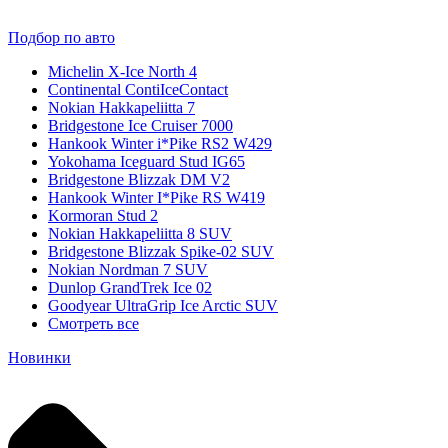
Подбор по авто
Michelin X-Ice North 4
Continental ContiIceContact
Nokian Hakkapeliitta 7
Bridgestone Ice Cruiser 7000
Hankook Winter i*Pike RS2 W429
Yokohama Iceguard Stud IG65
Bridgestone Blizzak DM V2
Hankook Winter I*Pike RS W419
Kormoran Stud 2
Nokian Hakkapeliitta 8 SUV
Bridgestone Blizzak Spike-02 SUV
Nokian Nordman 7 SUV
Dunlop GrandTrek Ice 02
Goodyear UltraGrip Ice Arctic SUV
Смотреть все
Новинки