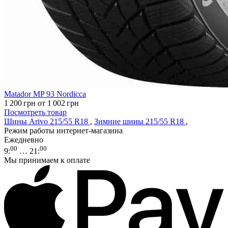
Matador MP 93 Nordicca
1 200
грн
от 1 002
грн
Посмотреть товар
Шины Arivo 215/55 R18
,
Зимние шины 215/55 R18
,
Режим работы интернет-магазина
Ежедневно
00
00
9
:
… 21
:
Мы принимаем к оплате