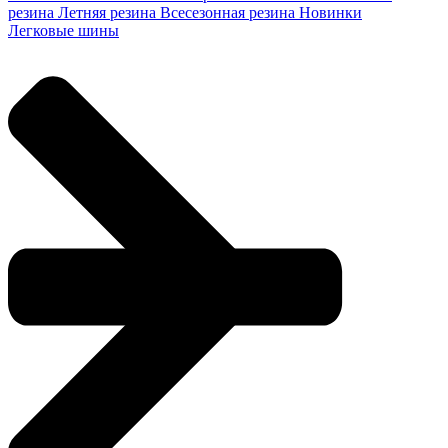
резина
Летняя резина
Всесезонная резина
Новинки
Легковые шины