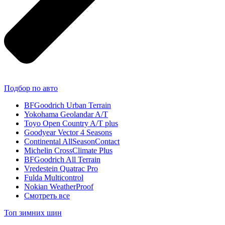
Подбор по авто
BFGoodrich Urban Terrain
Yokohama Geolandar A/T
Toyo Open Country A/T plus
Goodyear Vector 4 Seasons
Continental AllSeasonContact
Michelin CrossClimate Plus
BFGoodrich All Terrain
Vredestein Quatrac Pro
Fulda Multicontrol
Nokian WeatherProof
Смотреть все
Топ зимних шин