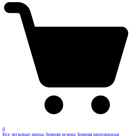
0
Все легковые шины
Зимняя резина
Зимняя шипованная