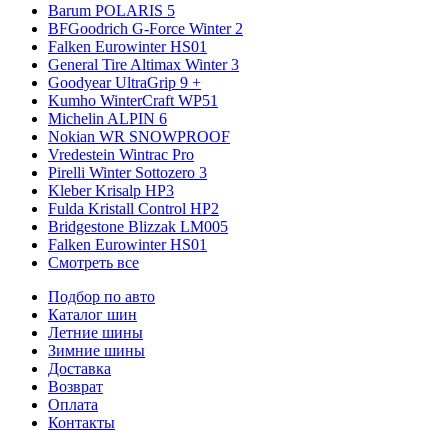
Barum POLARIS 5
BFGoodrich G-Force Winter 2
Falken Eurowinter HS01
General Tire Altimax Winter 3
Goodyear UltraGrip 9 +
Kumho WinterCraft WP51
Michelin ALPIN 6
Nokian WR SNOWPROOF
Vredestein Wintrac Pro
Pirelli Winter Sottozero 3
Kleber Krisalp HP3
Fulda Kristall Control HP2
Bridgestone Blizzak LM005
Falken Eurowinter HS01
Смотреть все
Подбор по авто
Каталог шин
Летние шины
Зимние шины
Доставка
Возврат
Оплата
Контакты