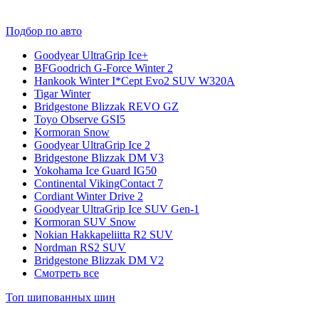
Подбор по авто
Goodyear UltraGrip Ice+
BFGoodrich G-Force Winter 2
Hankook Winter I*Cept Evo2 SUV W320A
Tigar Winter
Bridgestone Blizzak REVO GZ
Toyo Observe GSI5
Kormoran Snow
Goodyear UltraGrip Ice 2
Bridgestone Blizzak DM V3
Yokohama Ice Guard IG50
Continental VikingContact 7
Cordiant Winter Drive 2
Goodyear UltraGrip Ice SUV Gen-1
Kormoran SUV Snow
Nokian Hakkapeliitta R2 SUV
Nordman RS2 SUV
Bridgestone Blizzak DM V2
Смотреть все
Топ шипованных шин