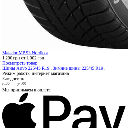
Matador MP 93 Nordicca
1 200
грн
от 1 002
грн
Посмотреть товар
Шины Arivo 225/45 R19
,
Зимние шины 225/45 R19
,
Режим работы интернет-магазина
Ежедневно
00
00
9
:
… 21
:
Мы принимаем к оплате