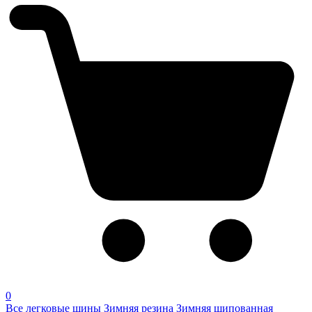
0
Все легковые шины
Зимняя резина
Зимняя шипованная