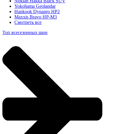
Nokian Hakka Black SUV
Yokohama Geolandar
Hankook Dynapro HP2
Maxxis Bravo HP-M3
Смотреть все
Топ всесезонных шин