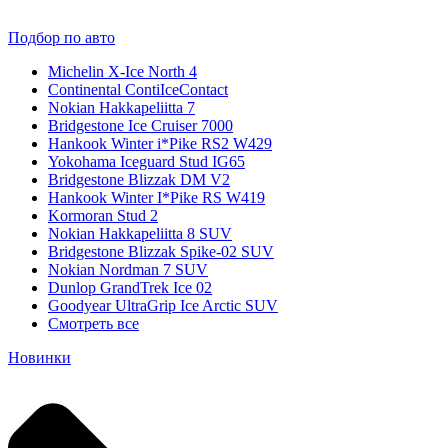
Подбор по авто
Michelin X-Ice North 4
Continental ContiIceContact
Nokian Hakkapeliitta 7
Bridgestone Ice Cruiser 7000
Hankook Winter i*Pike RS2 W429
Yokohama Iceguard Stud IG65
Bridgestone Blizzak DM V2
Hankook Winter I*Pike RS W419
Kormoran Stud 2
Nokian Hakkapeliitta 8 SUV
Bridgestone Blizzak Spike-02 SUV
Nokian Nordman 7 SUV
Dunlop GrandTrek Ice 02
Goodyear UltraGrip Ice Arctic SUV
Смотреть все
Новинки