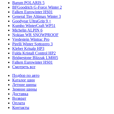
Barum POLARIS 5
BFGoodrich G-Force Winter 2
Falken Eurowinter HS01
General Tire Altimax Winter 3
Goodyear UltraGrip 9 +
Kumho WinterCraft WP51
Michelin ALPIN 6
Nokian WR SNOWPROOF
Vredestein Wintrac Pro
Pirelli Winter Sottozero 3
Kleber Krisalp HP3
Fulda Kristall Control HP2
Bridgestone Blizzak LM005
Falken Eurowinter HS01
Смотреть все
Подбор по авто
Каталог шин
Летние шины
Зимние шины
Доставка
Возврат
Оплата
Контакты