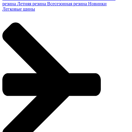
резина
Летняя резина
Всесезонная резина
Новинки
Легковые шины