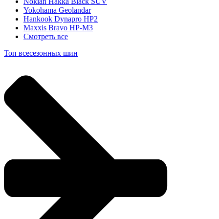
Nokian Hakka Black SUV
Yokohama Geolandar
Hankook Dynapro HP2
Maxxis Bravo HP-M3
Смотреть все
Топ всесезонных шин