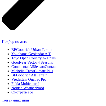
Подбор по авто
BFGoodrich Urban Terrain
Yokohama Geolandar A/T
Toyo Open Country A/T plus
Goodyear Vector 4 Seasons
Continental AllSeasonContact
Michelin CrossClimate Plus
BFGoodrich All Terrain
Vredestein Quatrac Pro
Fulda Multicontrol
Nokian WeatherProof
Смотреть все
Топ зимних шин