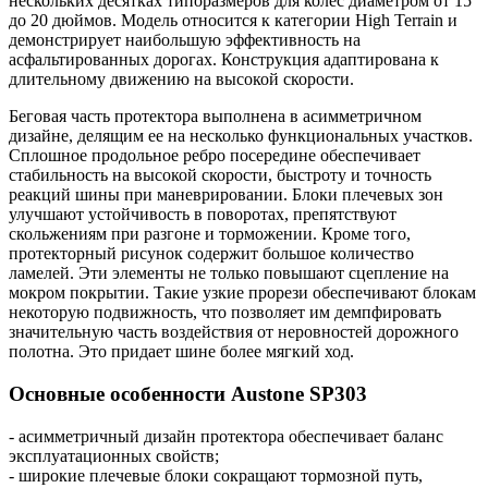
нескольких десятках типоразмеров для колес диаметром от 15
до 20 дюймов. Модель относится к категории High Terrain и
демонстрирует наибольшую эффективность на
асфальтированных дорогах. Конструкция адаптирована к
длительному движению на высокой скорости.
Беговая часть протектора выполнена в асимметричном
дизайне, делящим ее на несколько функциональных участков.
Сплошное продольное ребро посередине обеспечивает
стабильность на высокой скорости, быстроту и точность
реакций шины при маневрировании. Блоки плечевых зон
улучшают устойчивость в поворотах, препятствуют
скольжениям при разгоне и торможении. Кроме того,
протекторный рисунок содержит большое количество
ламелей. Эти элементы не только повышают сцепление на
мокром покрытии. Такие узкие прорези обеспечивают блокам
некоторую подвижность, что позволяет им демпфировать
значительную часть воздействия от неровностей дорожного
полотна. Это придает шине более мягкий ход.
Основные особенности Austone SP303
- асимметричный дизайн протектора обеспечивает баланс
эксплуатационных свойств;
- широкие плечевые блоки сокращают тормозной путь,