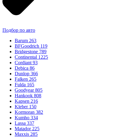
Подбор по авто
Barum
263
BFGoodrich
119
Bridgestone
789
Continental
1225
Cordiant
93
Debica
86
Dunlop
366
Falken
265
Fulda
165
Goodyear
805
Hankook
808
Kapsen
216
Kleber
150
Kormoran
382
Kumho
334
Lassa
337
Matador
225
Maxxis
285