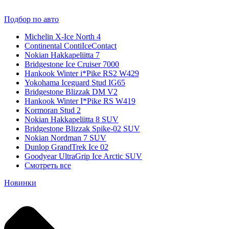
Подбор по авто
Michelin X-Ice North 4
Continental ContiIceContact
Nokian Hakkapeliitta 7
Bridgestone Ice Cruiser 7000
Hankook Winter i*Pike RS2 W429
Yokohama Iceguard Stud IG65
Bridgestone Blizzak DM V2
Hankook Winter I*Pike RS W419
Kormoran Stud 2
Nokian Hakkapeliitta 8 SUV
Bridgestone Blizzak Spike-02 SUV
Nokian Nordman 7 SUV
Dunlop GrandTrek Ice 02
Goodyear UltraGrip Ice Arctic SUV
Смотреть все
Новинки