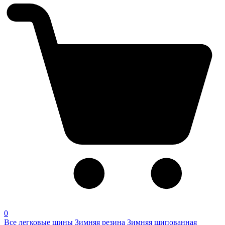
0
Все легковые шины
Зимняя резина
Зимняя шипованная