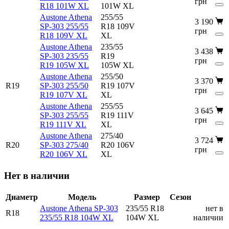
грн
R18 101W XL
101W XL
Austone Athena
255/55
3 190
SP-303 255/55
R18 109V
грн
R18 109V XL
XL
Austone Athena
235/55
3 438
SP-303 235/55
R19
грн
R19 105W XL
105W XL
Austone Athena
255/50
3 370
R19
SP-303 255/50
R19 107V
грн
R19 107V XL
XL
Austone Athena
255/55
3 645
SP-303 255/55
R19 111V
грн
R19 111V XL
XL
Austone Athena
275/40
3 724
R20
SP-303 275/40
R20 106V
грн
R20 106V XL
XL
Нет в наличии
Диаметр
Модель
Размер
Сезон
Austone Athena SP-303
235/55 R18
нет в
R18
235/55 R18 104W XL
104W XL
наличии