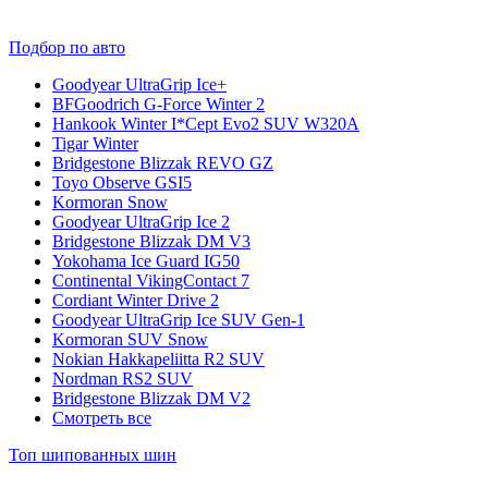
Подбор по авто
Goodyear UltraGrip Ice+
BFGoodrich G-Force Winter 2
Hankook Winter I*Cept Evo2 SUV W320A
Tigar Winter
Bridgestone Blizzak REVO GZ
Toyo Observe GSI5
Kormoran Snow
Goodyear UltraGrip Ice 2
Bridgestone Blizzak DM V3
Yokohama Ice Guard IG50
Continental VikingContact 7
Cordiant Winter Drive 2
Goodyear UltraGrip Ice SUV Gen-1
Kormoran SUV Snow
Nokian Hakkapeliitta R2 SUV
Nordman RS2 SUV
Bridgestone Blizzak DM V2
Смотреть все
Топ шипованных шин