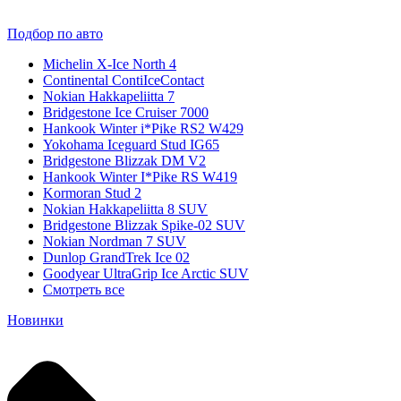
Подбор по авто
Michelin X-Ice North 4
Continental ContiIceContact
Nokian Hakkapeliitta 7
Bridgestone Ice Cruiser 7000
Hankook Winter i*Pike RS2 W429
Yokohama Iceguard Stud IG65
Bridgestone Blizzak DM V2
Hankook Winter I*Pike RS W419
Kormoran Stud 2
Nokian Hakkapeliitta 8 SUV
Bridgestone Blizzak Spike-02 SUV
Nokian Nordman 7 SUV
Dunlop GrandTrek Ice 02
Goodyear UltraGrip Ice Arctic SUV
Смотреть все
Новинки