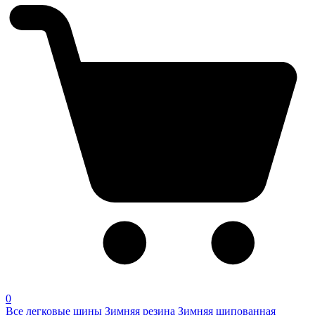
0
Все легковые шины
Зимняя резина
Зимняя шипованная