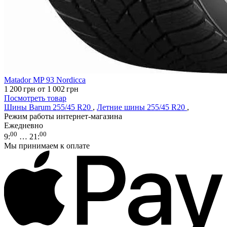
Matador MP 93 Nordicca
1 200
грн
от 1 002
грн
Посмотреть товар
Шины Barum 255/45 R20
,
Летние шины 255/45 R20
,
Режим работы интернет-магазина
Ежедневно
00
00
9
:
… 21
:
Мы принимаем к оплате