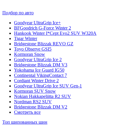
Подбор по авто
Goodyear UltraGrip Ice+
BFGoodrich G-Force Winter 2
Hankook Winter I*Cept Evo2 SUV W320A
Tigar Winter
Bridgestone Blizzak REVO GZ
Toyo Observe GSI5
Kormoran Snow
Goodyear UltraGrip Ice 2
Bridgestone Blizzak DM V3
Yokohama Ice Guard IG50
Continental VikingContact 7
Cordiant Winter Drive 2
Goodyear UltraGrip Ice SUV Gen-1
Kormoran SUV Snow
Nokian Hakkapeliitta R2 SUV
Nordman RS2 SUV
Bridgestone Blizzak DM V2
Смотреть все
Топ шипованных шин