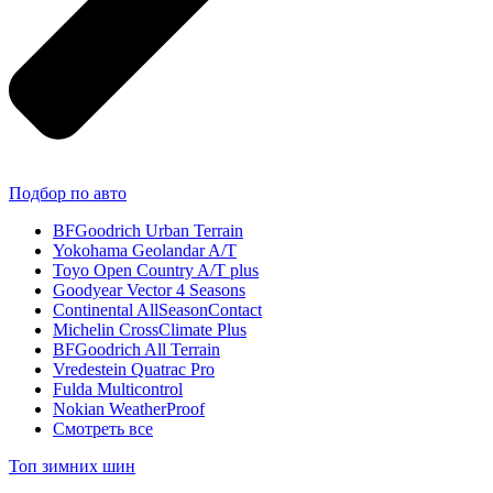
Подбор по авто
BFGoodrich Urban Terrain
Yokohama Geolandar A/T
Toyo Open Country A/T plus
Goodyear Vector 4 Seasons
Continental AllSeasonContact
Michelin CrossClimate Plus
BFGoodrich All Terrain
Vredestein Quatrac Pro
Fulda Multicontrol
Nokian WeatherProof
Смотреть все
Топ зимних шин