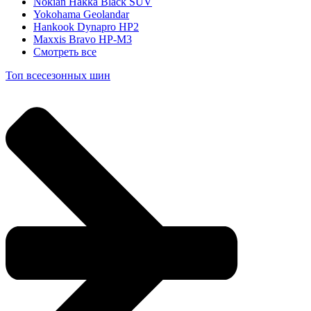
Nokian Hakka Black SUV
Yokohama Geolandar
Hankook Dynapro HP2
Maxxis Bravo HP-M3
Смотреть все
Топ всесезонных шин