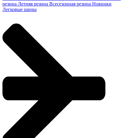
резина
Летняя резина
Всесезонная резина
Новинки
Легковые шины