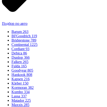
Подбор по авто
Barum
263
BFGoodrich
119
Bridgestone
789
Continental
1225
Cordiant
93
Debica
86
Dunlop
366
Falken
265
Fulda
165
Goodyear
805
Hankook
808
Kapsen
216
Kleber
150
Kormoran
382
Kumho
334
Lassa
337
Matador
225
Maxxis
285