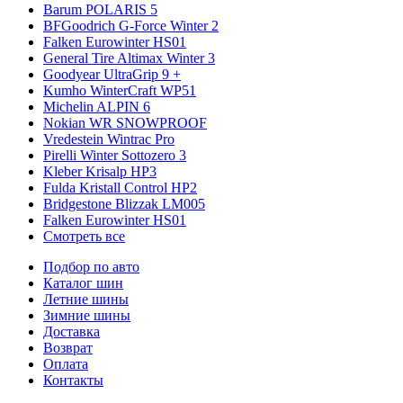
Barum POLARIS 5
BFGoodrich G-Force Winter 2
Falken Eurowinter HS01
General Tire Altimax Winter 3
Goodyear UltraGrip 9 +
Kumho WinterCraft WP51
Michelin ALPIN 6
Nokian WR SNOWPROOF
Vredestein Wintrac Pro
Pirelli Winter Sottozero 3
Kleber Krisalp HP3
Fulda Kristall Control HP2
Bridgestone Blizzak LM005
Falken Eurowinter HS01
Смотреть все
Подбор по авто
Каталог шин
Летние шины
Зимние шины
Доставка
Возврат
Оплата
Контакты