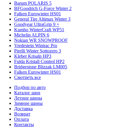
Barum POLARIS 5
BFGoodrich G-Force Winter 2
Falken Eurowinter HS01
General Tire Altimax Winter 3
Goodyear UltraGrip 9 +
Kumho WinterCraft WP51
Michelin ALPIN 6
Nokian WR SNOWPROOF
Vredestein Wintrac Pro
Pirelli Winter Sottozero 3
Kleber Krisalp HP3
Fulda Kristall Control HP2
Bridgestone Blizzak LM005
Falken Eurowinter HS01
Смотреть все
Подбор по авто
Каталог шин
Летние шины
Зимние шины
Доставка
Возврат
Оплата
Контакты