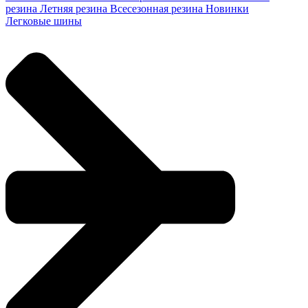
резина
Летняя резина
Всесезонная резина
Новинки
Легковые шины