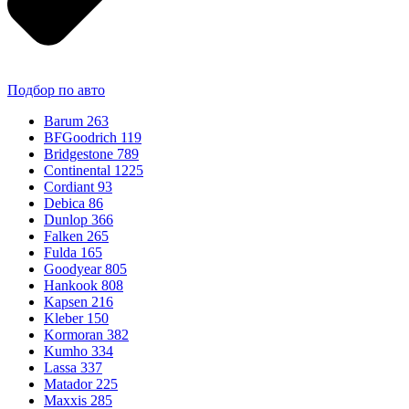
Подбор по авто
Barum
263
BFGoodrich
119
Bridgestone
789
Continental
1225
Cordiant
93
Debica
86
Dunlop
366
Falken
265
Fulda
165
Goodyear
805
Hankook
808
Kapsen
216
Kleber
150
Kormoran
382
Kumho
334
Lassa
337
Matador
225
Maxxis
285