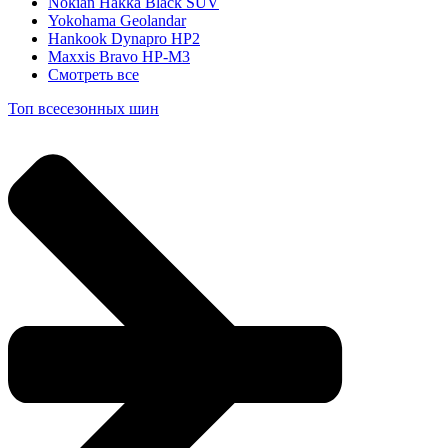
Nokian Hakka Black SUV
Yokohama Geolandar
Hankook Dynapro HP2
Maxxis Bravo HP-M3
Смотреть все
Топ всесезонных шин