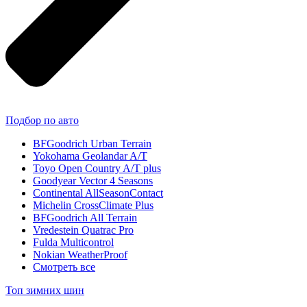
Подбор по авто
BFGoodrich Urban Terrain
Yokohama Geolandar A/T
Toyo Open Country A/T plus
Goodyear Vector 4 Seasons
Continental AllSeasonContact
Michelin CrossClimate Plus
BFGoodrich All Terrain
Vredestein Quatrac Pro
Fulda Multicontrol
Nokian WeatherProof
Смотреть все
Топ зимних шин