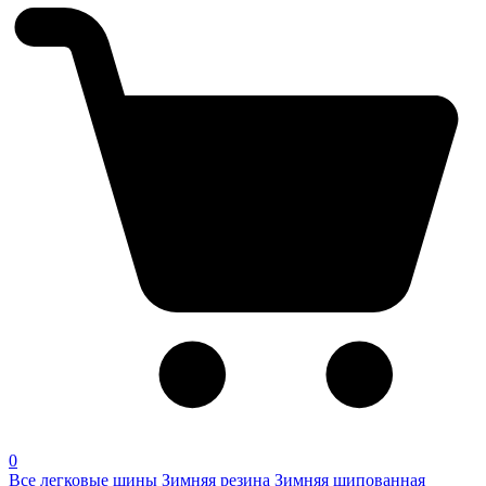
0
Все легковые шины
Зимняя резина
Зимняя шипованная