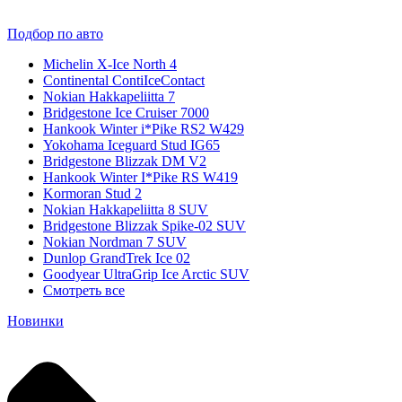
Подбор по авто
Michelin X-Ice North 4
Continental ContiIceContact
Nokian Hakkapeliitta 7
Bridgestone Ice Cruiser 7000
Hankook Winter i*Pike RS2 W429
Yokohama Iceguard Stud IG65
Bridgestone Blizzak DM V2
Hankook Winter I*Pike RS W419
Kormoran Stud 2
Nokian Hakkapeliitta 8 SUV
Bridgestone Blizzak Spike-02 SUV
Nokian Nordman 7 SUV
Dunlop GrandTrek Ice 02
Goodyear UltraGrip Ice Arctic SUV
Смотреть все
Новинки