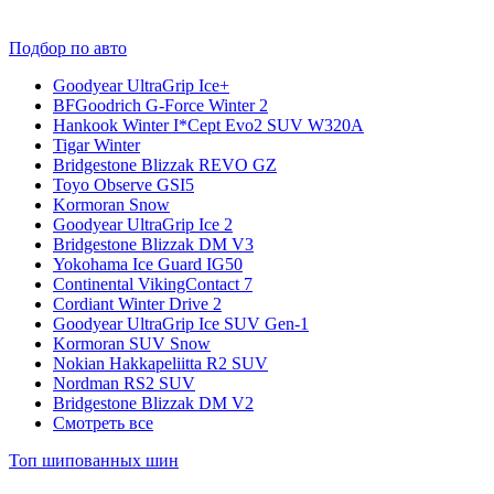
Подбор по авто
Goodyear UltraGrip Ice+
BFGoodrich G-Force Winter 2
Hankook Winter I*Cept Evo2 SUV W320A
Tigar Winter
Bridgestone Blizzak REVO GZ
Toyo Observe GSI5
Kormoran Snow
Goodyear UltraGrip Ice 2
Bridgestone Blizzak DM V3
Yokohama Ice Guard IG50
Continental VikingContact 7
Cordiant Winter Drive 2
Goodyear UltraGrip Ice SUV Gen-1
Kormoran SUV Snow
Nokian Hakkapeliitta R2 SUV
Nordman RS2 SUV
Bridgestone Blizzak DM V2
Смотреть все
Топ шипованных шин