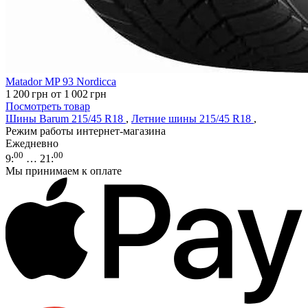
Matador MP 93 Nordicca
1 200
грн
от 1 002
грн
Посмотреть товар
Шины Barum 215/45 R18
,
Летние шины 215/45 R18
,
Режим работы интернет-магазина
Ежедневно
00
00
9
:
… 21
:
Мы принимаем к оплате