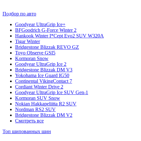
Подбор по авто
Goodyear UltraGrip Ice+
BFGoodrich G-Force Winter 2
Hankook Winter I*Cept Evo2 SUV W320A
Tigar Winter
Bridgestone Blizzak REVO GZ
Toyo Observe GSI5
Kormoran Snow
Goodyear UltraGrip Ice 2
Bridgestone Blizzak DM V3
Yokohama Ice Guard IG50
Continental VikingContact 7
Cordiant Winter Drive 2
Goodyear UltraGrip Ice SUV Gen-1
Kormoran SUV Snow
Nokian Hakkapeliitta R2 SUV
Nordman RS2 SUV
Bridgestone Blizzak DM V2
Смотреть все
Топ шипованных шин