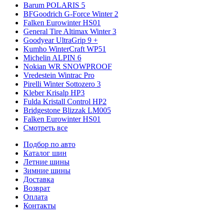
Barum POLARIS 5
BFGoodrich G-Force Winter 2
Falken Eurowinter HS01
General Tire Altimax Winter 3
Goodyear UltraGrip 9 +
Kumho WinterCraft WP51
Michelin ALPIN 6
Nokian WR SNOWPROOF
Vredestein Wintrac Pro
Pirelli Winter Sottozero 3
Kleber Krisalp HP3
Fulda Kristall Control HP2
Bridgestone Blizzak LM005
Falken Eurowinter HS01
Смотреть все
Подбор по авто
Каталог шин
Летние шины
Зимние шины
Доставка
Возврат
Оплата
Контакты