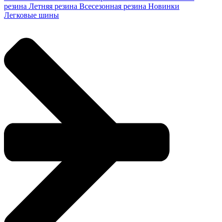
резина
Летняя резина
Всесезонная резина
Новинки
Легковые шины