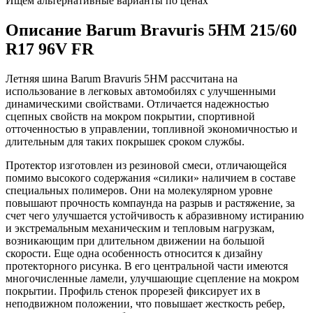
Ищем альтернативные варианты по ценах
Описание Barum Bravuris 5HM 215/60
R17 96V FR
Летняя шина Barum Bravuris 5HM рассчитана на
использование в легковых автомобилях с улучшенными
динамическими свойствами. Отличается надежностью
сцепных свойств на мокром покрытии, спортивной
отточенностью в управлении, топливной экономичностью и
длительным для таких покрышек сроком службы.
Протектор изготовлен из резиновой смеси, отличающейся
помимо высокого содержания «силики» наличием в составе
специальных полимеров. Они на молекулярном уровне
повышают прочность компаунда на разрыв и растяжение, за
счет чего улучшается устойчивость к абразивному истиранию
и экстремальным механическим и тепловым нагрузкам,
возникающим при длительном движении на большой
скорости. Еще одна особенность относится к дизайну
протекторного рисунка. В его центральной части имеются
многочисленные ламели, улучшающие сцепление на мокром
покрытии. Профиль стенок прорезей фиксирует их в
неподвижном положении, что повышает жесткость ребер,