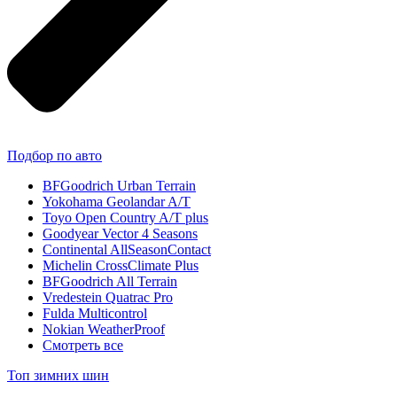
Подбор по авто
BFGoodrich Urban Terrain
Yokohama Geolandar A/T
Toyo Open Country A/T plus
Goodyear Vector 4 Seasons
Continental AllSeasonContact
Michelin CrossClimate Plus
BFGoodrich All Terrain
Vredestein Quatrac Pro
Fulda Multicontrol
Nokian WeatherProof
Смотреть все
Топ зимних шин