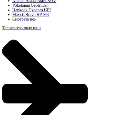
Nokian Hakka Black SUV
Yokohama Geolandar
Hankook Dynapro HP2
Maxxis Bravo HP-M3
Смотреть все
Топ всесезонных шин