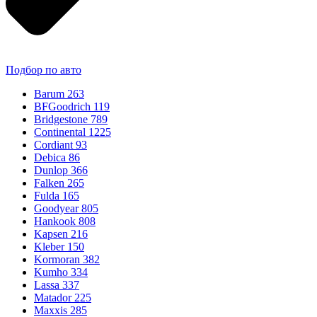
Подбор по авто
Barum
263
BFGoodrich
119
Bridgestone
789
Continental
1225
Cordiant
93
Debica
86
Dunlop
366
Falken
265
Fulda
165
Goodyear
805
Hankook
808
Kapsen
216
Kleber
150
Kormoran
382
Kumho
334
Lassa
337
Matador
225
Maxxis
285