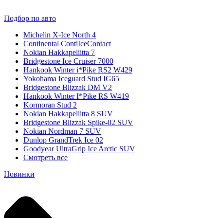
Подбор по авто
Michelin X-Ice North 4
Continental ContiIceContact
Nokian Hakkapeliitta 7
Bridgestone Ice Cruiser 7000
Hankook Winter i*Pike RS2 W429
Yokohama Iceguard Stud IG65
Bridgestone Blizzak DM V2
Hankook Winter I*Pike RS W419
Kormoran Stud 2
Nokian Hakkapeliitta 8 SUV
Bridgestone Blizzak Spike-02 SUV
Nokian Nordman 7 SUV
Dunlop GrandTrek Ice 02
Goodyear UltraGrip Ice Arctic SUV
Смотреть все
Новинки