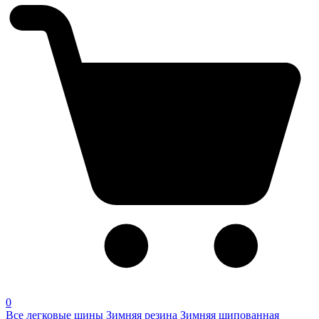
0
Все легковые шины
Зимняя резина
Зимняя шипованная