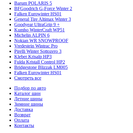
Barum POLARIS 5
BFGoodrich G-Force Winter 2
Falken Eurowinter HS01
General Tire Altimax Winter 3
Goodyear UltraGrip 9 +
Kumho WinterCraft WP51
Michelin ALPIN 6
Nokian WR SNOWPROOF
Vredestein Wintrac Pro
Pirelli Winter Sottozero 3
Kleber Krisalp HP3
Fulda Kristall Control HP2
Bridgestone Blizzak LM005
Falken Eurowinter HS01
Смотреть все
Подбор по авто
Каталог шин
Летние шины
Зимние шины
Доставка
Возврат
Оплата
Контакты