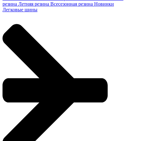
резина
Летняя резина
Всесезонная резина
Новинки
Легковые шины