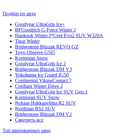
Подбор по авто
Goodyear UltraGrip Ice+
BFGoodrich G-Force Winter 2
Hankook Winter I*Cept Evo2 SUV W320A
Tigar Winter
Bridgestone Blizzak REVO GZ
Toyo Observe GSI5
Kormoran Snow
Goodyear UltraGrip Ice 2
Bridgestone Blizzak DM V3
Yokohama Ice Guard IG50
Continental VikingContact 7
Cordiant Winter Drive 2
Goodyear UltraGrip Ice SUV Gen-1
Kormoran SUV Snow
Nokian Hakkapeliitta R2 SUV
Nordman RS2 SUV
Bridgestone Blizzak DM V2
Смотреть все
Топ шипованных шин