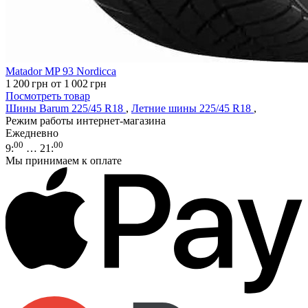
Matador MP 93 Nordicca
1 200
грн
от 1 002
грн
Посмотреть товар
Шины Barum 225/45 R18
,
Летние шины 225/45 R18
,
Режим работы интернет-магазина
Ежедневно
00
00
9
:
… 21
:
Мы принимаем к оплате