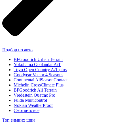
Подбор по авто
BFGoodrich Urban Terrain
Yokohama Geolandar A/T
Toyo Open Country A/T plus
Goodyear Vector 4 Seasons
Continental AllSeasonContact
Michelin CrossClimate Plus
BFGoodrich All Terrain
Vredestein Quatrac Pro
Fulda Multicontrol
Nokian WeatherProof
Смотреть все
Топ зимних шин