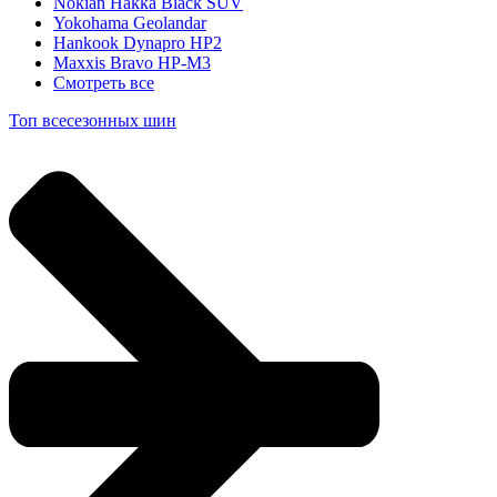
Nokian Hakka Black SUV
Yokohama Geolandar
Hankook Dynapro HP2
Maxxis Bravo HP-M3
Смотреть все
Топ всесезонных шин