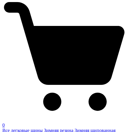
0
Все легковые шины
Зимняя резина
Зимняя шипованная