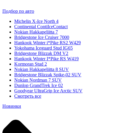
Подбор по авто
Michelin X-Ice North 4
Continental ContiIceContact
Nokian Hakkapeliitta 7
Bridgestone Ice Cruiser 7000
Hankook Winter i*Pike RS2 W429
Yokohama Iceguard Stud IG65
Bridgestone Blizzak DM V2
Hankook Winter I*Pike RS W419
Kormoran Stud 2
Nokian Hakkapeliitta 8 SUV
Bridgestone Blizzak Spike-02 SUV
Nokian Nordman 7 SUV
Dunlop GrandTrek Ice 02
Goodyear UltraGrip Ice Arctic SUV
Смотреть все
Новинки