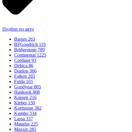
Подбор по авто
Barum
263
BFGoodrich
119
Bridgestone
789
Continental
1225
Cordiant
93
Debica
86
Dunlop
366
Falken
265
Fulda
165
Goodyear
805
Hankook
808
Kapsen
216
Kleber
150
Kormoran
382
Kumho
334
Lassa
337
Matador
225
Maxxis
285