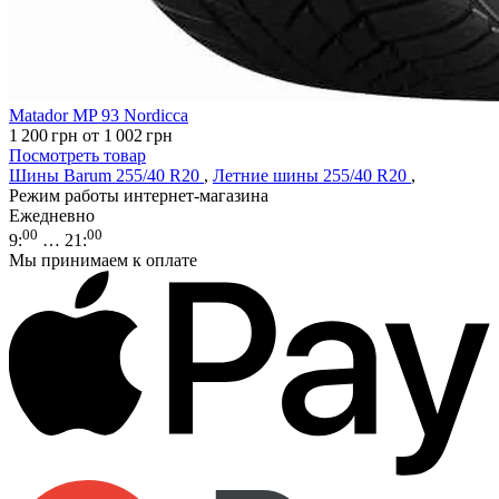
Matador MP 93 Nordicca
1 200
грн
от 1 002
грн
Посмотреть товар
Шины Barum 255/40 R20
,
Летние шины 255/40 R20
,
Режим работы интернет-магазина
Ежедневно
00
00
9
:
… 21
:
Мы принимаем к оплате