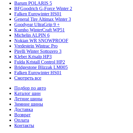
Barum POLARIS 5
BFGoodrich G-Force Winter 2
Falken Eurowinter HS01
General Tire Altimax Winter 3
Goodyear UltraGrip 9 +
Kumho WinterCraft WP51
Michelin ALPIN 6
Nokian WR SNOWPROOF
Vredestein Wintrac Pro
Pirelli Winter Sottozero 3
Kleber Krisalp HP3
Fulda Kristall Control HP2
Bridgestone Blizzak LM005
Falken Eurowinter HS01
Смотреть все
Подбор по авто
Каталог шин
Летние шины
Зимние шины
Доставка
Возврат
Оплата
Контакты