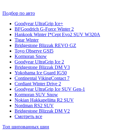
Подбор по авто
Goodyear UltraGrip Ice+
BFGoodrich G-Force Winter 2
Hankook Winter I*Cept Evo2 SUV W320A
Tigar Winter
Bridgestone Blizzak REVO GZ
Toyo Observe GSI5
Kormoran Snow
Goodyear UltraGrip Ice 2
Bridgestone Blizzak DM V3
Yokohama Ice Guard IG50
Continental VikingContact 7
Cordiant Winter Drive 2
Goodyear UltraGrip Ice SUV Gen-1
Kormoran SUV Snow
Nokian Hakkapeliitta R2 SUV
Nordman RS2 SUV
Bridgestone Blizzak DM V2
Смотреть все
Топ шипованных шин