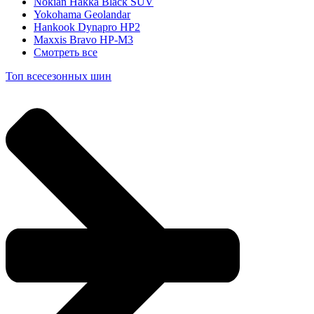
Nokian Hakka Black SUV
Yokohama Geolandar
Hankook Dynapro HP2
Maxxis Bravo HP-M3
Смотреть все
Топ всесезонных шин