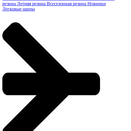
резина
Летняя резина
Всесезонная резина
Новинки
Легковые шины