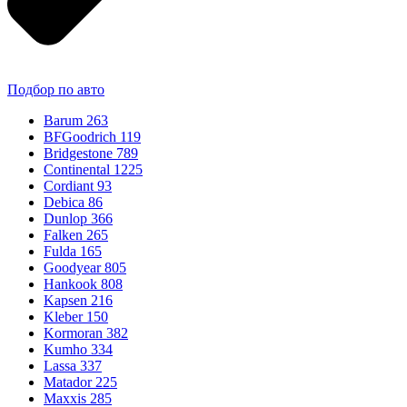
Подбор по авто
Barum
263
BFGoodrich
119
Bridgestone
789
Continental
1225
Cordiant
93
Debica
86
Dunlop
366
Falken
265
Fulda
165
Goodyear
805
Hankook
808
Kapsen
216
Kleber
150
Kormoran
382
Kumho
334
Lassa
337
Matador
225
Maxxis
285