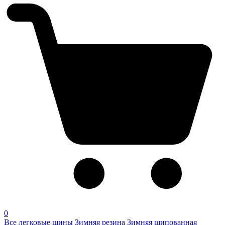
0
Все легковые шины
Зимняя резина
Зимняя шипованная