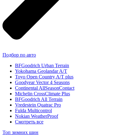
Подбор по авто
BFGoodrich Urban Terrain
Yokohama Geolandar A/T
Toyo Open Country A/T plus
Goodyear Vector 4 Seasons
Continental AllSeasonContact
Michelin CrossClimate Plus
BFGoodrich All Terrain
Vredestein Quatrac Pro
Fulda Multicontrol
Nokian WeatherProof
Смотреть все
Топ зимних шин