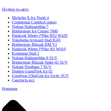
Подбор по авто
Michelin X-Ice North 4
Continental ContiIceContact
Nokian Hakkapeliitta 7
Bridgestone Ice Cruiser 7000
Hankook Winter i*Pike RS2 W429
Yokohama Iceguard Stud IG65
Bridgestone Blizzak DM V2
Hankook Winter I*Pike RS W419
Kormoran Stud 2
Nokian Hakkapeliitta 8 SUV
Bridgestone Blizzak Spike-02 SUV
Nokian Nordman 7 SUV
Dunlop GrandTrek Ice 02
Goodyear UltraGrip Ice Arctic SUV
Смотреть все
Новинки