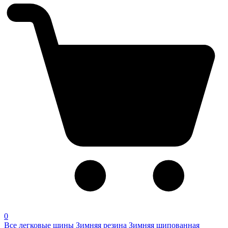
0
Все легковые шины
Зимняя резина
Зимняя шипованная