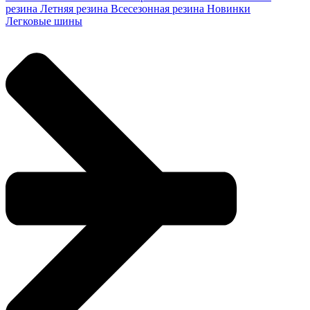
резина
Летняя резина
Всесезонная резина
Новинки
Легковые шины