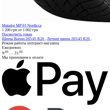
Matador MP 93 Nordicca
1 200
грн
от 1 002
грн
Посмотреть товар
Шины Barum 265/45 R20
,
Летние шины 265/45 R20
,
Режим работы интернет-магазина
Ежедневно
00
00
9
:
… 21
:
Мы принимаем к оплате