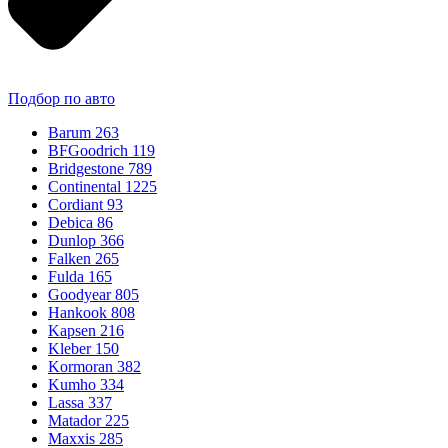
Подбор по авто
Barum
263
BFGoodrich
119
Bridgestone
789
Continental
1225
Cordiant
93
Debica
86
Dunlop
366
Falken
265
Fulda
165
Goodyear
805
Hankook
808
Kapsen
216
Kleber
150
Kormoran
382
Kumho
334
Lassa
337
Matador
225
Maxxis
285