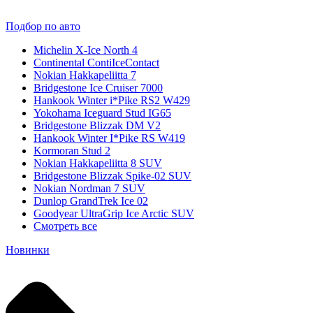
Подбор по авто
Michelin X-Ice North 4
Continental ContiIceContact
Nokian Hakkapeliitta 7
Bridgestone Ice Cruiser 7000
Hankook Winter i*Pike RS2 W429
Yokohama Iceguard Stud IG65
Bridgestone Blizzak DM V2
Hankook Winter I*Pike RS W419
Kormoran Stud 2
Nokian Hakkapeliitta 8 SUV
Bridgestone Blizzak Spike-02 SUV
Nokian Nordman 7 SUV
Dunlop GrandTrek Ice 02
Goodyear UltraGrip Ice Arctic SUV
Смотреть все
Новинки