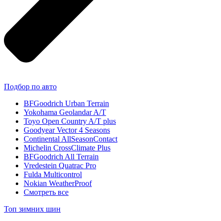
Подбор по авто
BFGoodrich Urban Terrain
Yokohama Geolandar A/T
Toyo Open Country A/T plus
Goodyear Vector 4 Seasons
Continental AllSeasonContact
Michelin CrossClimate Plus
BFGoodrich All Terrain
Vredestein Quatrac Pro
Fulda Multicontrol
Nokian WeatherProof
Смотреть все
Топ зимних шин