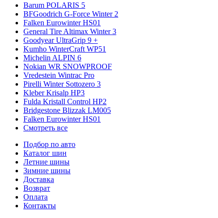
Barum POLARIS 5
BFGoodrich G-Force Winter 2
Falken Eurowinter HS01
General Tire Altimax Winter 3
Goodyear UltraGrip 9 +
Kumho WinterCraft WP51
Michelin ALPIN 6
Nokian WR SNOWPROOF
Vredestein Wintrac Pro
Pirelli Winter Sottozero 3
Kleber Krisalp HP3
Fulda Kristall Control HP2
Bridgestone Blizzak LM005
Falken Eurowinter HS01
Смотреть все
Подбор по авто
Каталог шин
Летние шины
Зимние шины
Доставка
Возврат
Оплата
Контакты