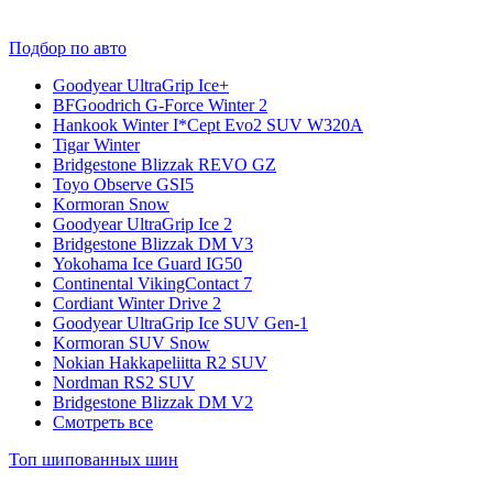
Подбор по авто
Goodyear UltraGrip Ice+
BFGoodrich G-Force Winter 2
Hankook Winter I*Cept Evo2 SUV W320A
Tigar Winter
Bridgestone Blizzak REVO GZ
Toyo Observe GSI5
Kormoran Snow
Goodyear UltraGrip Ice 2
Bridgestone Blizzak DM V3
Yokohama Ice Guard IG50
Continental VikingContact 7
Cordiant Winter Drive 2
Goodyear UltraGrip Ice SUV Gen-1
Kormoran SUV Snow
Nokian Hakkapeliitta R2 SUV
Nordman RS2 SUV
Bridgestone Blizzak DM V2
Смотреть все
Топ шипованных шин