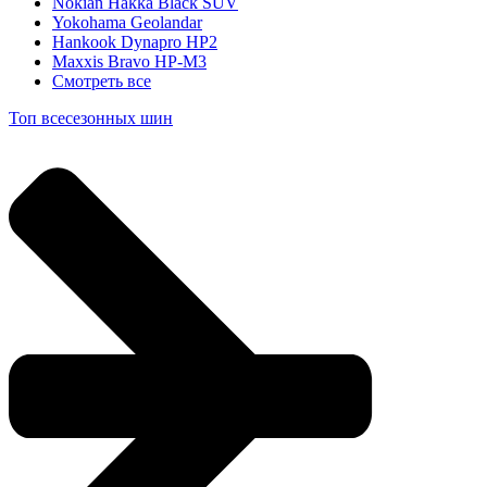
Nokian Hakka Black SUV
Yokohama Geolandar
Hankook Dynapro HP2
Maxxis Bravo HP-M3
Смотреть все
Топ всесезонных шин