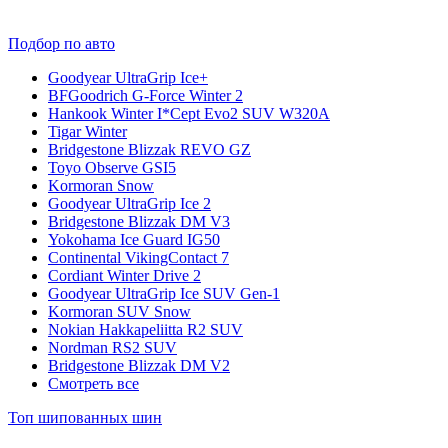
Подбор по авто
Goodyear UltraGrip Ice+
BFGoodrich G-Force Winter 2
Hankook Winter I*Cept Evo2 SUV W320A
Tigar Winter
Bridgestone Blizzak REVO GZ
Toyo Observe GSI5
Kormoran Snow
Goodyear UltraGrip Ice 2
Bridgestone Blizzak DM V3
Yokohama Ice Guard IG50
Continental VikingContact 7
Cordiant Winter Drive 2
Goodyear UltraGrip Ice SUV Gen-1
Kormoran SUV Snow
Nokian Hakkapeliitta R2 SUV
Nordman RS2 SUV
Bridgestone Blizzak DM V2
Смотреть все
Топ шипованных шин