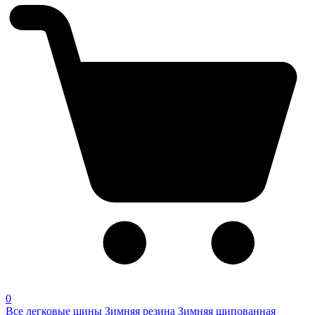
0
Все легковые шины
Зимняя резина
Зимняя шипованная