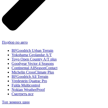
Подбор по авто
BFGoodrich Urban Terrain
Yokohama Geolandar A/T
Toyo Open Country A/T plus
Goodyear Vector 4 Seasons
Continental AllSeasonContact
Michelin CrossClimate Plus
BFGoodrich All Terrain
Vredestein Quatrac Pro
Fulda Multicontrol
Nokian WeatherProof
Смотреть все
Топ зимних шин