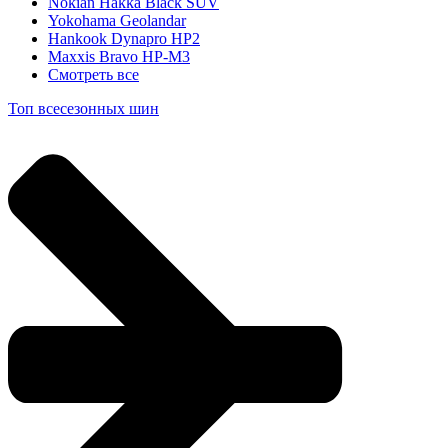
Nokian Hakka Black SUV
Yokohama Geolandar
Hankook Dynapro HP2
Maxxis Bravo HP-M3
Смотреть все
Топ всесезонных шин