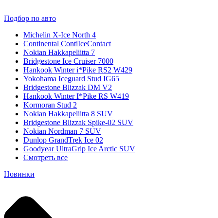
Подбор по авто
Michelin X-Ice North 4
Continental ContiIceContact
Nokian Hakkapeliitta 7
Bridgestone Ice Cruiser 7000
Hankook Winter i*Pike RS2 W429
Yokohama Iceguard Stud IG65
Bridgestone Blizzak DM V2
Hankook Winter I*Pike RS W419
Kormoran Stud 2
Nokian Hakkapeliitta 8 SUV
Bridgestone Blizzak Spike-02 SUV
Nokian Nordman 7 SUV
Dunlop GrandTrek Ice 02
Goodyear UltraGrip Ice Arctic SUV
Смотреть все
Новинки