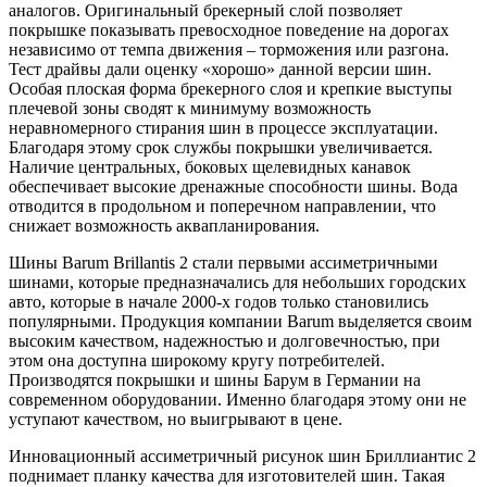
аналогов. Оригинальный брекерный слой позволяет
покрышке показывать превосходное поведение на дорогах
независимо от темпа движения – торможения или разгона.
Тест драйвы дали оценку «хорошо» данной версии шин.
Особая плоская форма брекерного слоя и крепкие выступы
плечевой зоны сводят к минимуму возможность
неравномерного стирания шин в процессе эксплуатации.
Благодаря этому срок службы покрышки увеличивается.
Наличие центральных, боковых щелевидных канавок
обеспечивает высокие дренажные способности шины. Вода
отводится в продольном и поперечном направлении, что
снижает возможность аквапланирования.
Шины Barum Brillantis 2 стали первыми ассиметричными
шинами, которые предназначались для небольших городских
авто, которые в начале 2000-х годов только становились
популярными. Продукция компании Barum выделяется своим
высоким качеством, надежностью и долговечностью, при
этом она доступна широкому кругу потребителей.
Производятся покрышки и шины Барум в Германии на
современном оборудовании. Именно благодаря этому они не
уступают качеством, но выигрывают в цене.
Инновационный ассиметричный рисунок шин Бриллиантис 2
поднимает планку качества для изготовителей шин. Такая