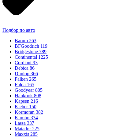
Подбор по авто
Barum
263
BFGoodrich
119
Bridgestone
789
Continental
1225
Cordiant
93
Debica
86
Dunlop
366
Falken
265
Fulda
165
Goodyear
805
Hankook
808
Kapsen
216
Kleber
150
Kormoran
382
Kumho
334
Lassa
337
Matador
225
Maxxis
285