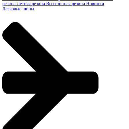
резина
Летняя резина
Всесезонная резина
Новинки
Легковые шины