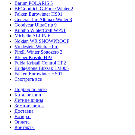
Barum POLARIS 5
BFGoodrich G-Force Winter 2
Falken Eurowinter HS01
General Tire Altimax Winter 3
Goodyear UltraGrip 9 +
Kumho WinterCraft WP51
Michelin ALPIN 6
Nokian WR SNOWPROOF
Vredestein Wintrac Pro
Pirelli Winter Sottozero 3
Kleber Krisalp HP3
Fulda Kristall Control HP2
Bridgestone Blizzak LM005
Falken Eurowinter HS01
Смотреть все
Подбор по авто
Каталог шин
Летние шины
Зимние шины
Доставка
Возврат
Оплата
Контакты