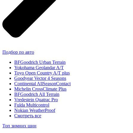
Подбор по авто
BFGoodrich Urban Terrain
Yokohama Geolandar A/T
Toyo Open Country A/T plus
Goodyear Vector 4 Seasons
Continental AllSeasonContact
Michelin CrossClimate Plus
BFGoodrich All Terrain
Vredestein Quatrac Pro
Fulda Multicontrol
Nokian WeatherProof
Смотреть все
Топ зимних шин