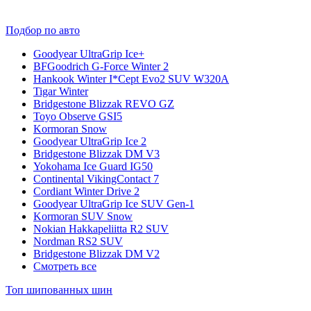
Подбор по авто
Goodyear UltraGrip Ice+
BFGoodrich G-Force Winter 2
Hankook Winter I*Cept Evo2 SUV W320A
Tigar Winter
Bridgestone Blizzak REVO GZ
Toyo Observe GSI5
Kormoran Snow
Goodyear UltraGrip Ice 2
Bridgestone Blizzak DM V3
Yokohama Ice Guard IG50
Continental VikingContact 7
Cordiant Winter Drive 2
Goodyear UltraGrip Ice SUV Gen-1
Kormoran SUV Snow
Nokian Hakkapeliitta R2 SUV
Nordman RS2 SUV
Bridgestone Blizzak DM V2
Смотреть все
Топ шипованных шин