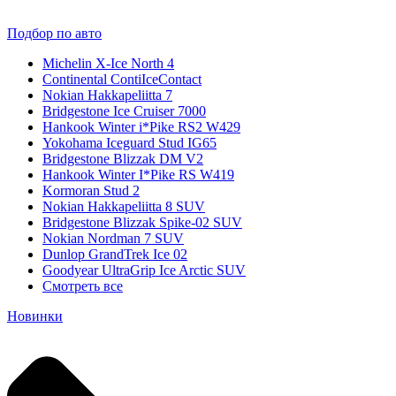
Подбор по авто
Michelin X-Ice North 4
Continental ContiIceContact
Nokian Hakkapeliitta 7
Bridgestone Ice Cruiser 7000
Hankook Winter i*Pike RS2 W429
Yokohama Iceguard Stud IG65
Bridgestone Blizzak DM V2
Hankook Winter I*Pike RS W419
Kormoran Stud 2
Nokian Hakkapeliitta 8 SUV
Bridgestone Blizzak Spike-02 SUV
Nokian Nordman 7 SUV
Dunlop GrandTrek Ice 02
Goodyear UltraGrip Ice Arctic SUV
Смотреть все
Новинки