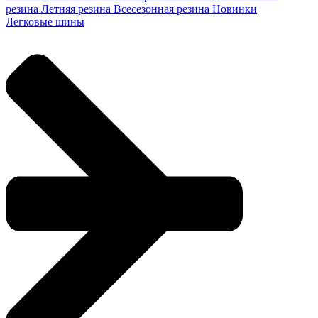
резина
Летняя резина
Всесезонная резина
Новинки
Легковые шины