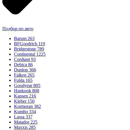
Подбор по авто
Barum
263
BFGoodrich
119
Bridgestone
789
Continental
1225
Cordiant
93
Debica
86
Dunlop
366
Falken
265
Fulda
165
Goodyear
805
Hankook
808
Kapsen
216
Kleber
150
Kormoran
382
Kumho
334
Lassa
337
Matador
225
Maxxis
285