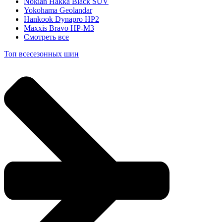
Nokian Hakka Black SUV
Yokohama Geolandar
Hankook Dynapro HP2
Maxxis Bravo HP-M3
Смотреть все
Топ всесезонных шин