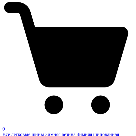
0
Все легковые шины
Зимняя резина
Зимняя шипованная