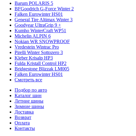
Barum POLARIS 5
BFGoodrich G-Force Winter 2
Falken Eurowinter HS01
General Tire Altimax Winter 3
Goodyear UltraGrip 9 +
Kumho WinterCraft WP51
Michelin ALPIN 6
Nokian WR SNOWPROOF
Vredestein Wintrac Pro
Pirelli Winter Sottozero 3
Kleber Krisalp HP3
Fulda Kristall Control HP2
Bridgestone Blizzak LM005
Falken Eurowinter HS01
Смотреть все
Подбор по авто
Каталог шин
Летние шины
Зимние шины
Доставка
Возврат
Оплата
Контакты