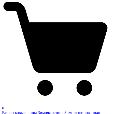
0
Все легковые шины
Зимняя резина
Зимняя шипованная