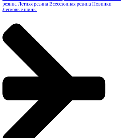
резина
Летняя резина
Всесезонная резина
Новинки
Легковые шины