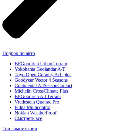
Подбор по авто
BFGoodrich Urban Terrain
Yokohama Geolandar A/T
Toyo Open Country A/T plus
Goodyear Vector 4 Seasons
Continental AllSeasonContact
Michelin CrossClimate Plus
BFGoodrich All Terrain
Vredestein Quatrac Pro
Fulda Multicontrol
Nokian WeatherProof
Смотреть все
Топ зимних шин