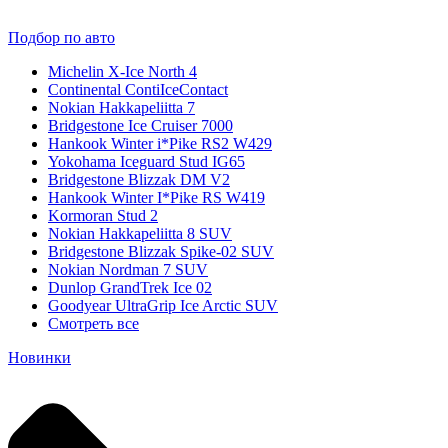
Подбор по авто
Michelin X-Ice North 4
Continental ContiIceContact
Nokian Hakkapeliitta 7
Bridgestone Ice Cruiser 7000
Hankook Winter i*Pike RS2 W429
Yokohama Iceguard Stud IG65
Bridgestone Blizzak DM V2
Hankook Winter I*Pike RS W419
Kormoran Stud 2
Nokian Hakkapeliitta 8 SUV
Bridgestone Blizzak Spike-02 SUV
Nokian Nordman 7 SUV
Dunlop GrandTrek Ice 02
Goodyear UltraGrip Ice Arctic SUV
Смотреть все
Новинки