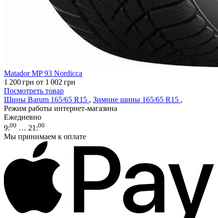
Matador MP 93 Nordicca
1 200
грн
от 1 002
грн
Посмотреть товар
Шины Barum 165/65 R15
,
Зимние шины 165/65 R15
,
Режим работы интернет-магазина
Ежедневно
00
00
9
:
… 21
:
Мы принимаем к оплате