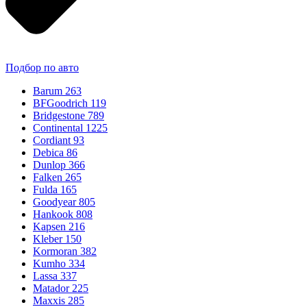
Подбор по авто
Barum
263
BFGoodrich
119
Bridgestone
789
Continental
1225
Cordiant
93
Debica
86
Dunlop
366
Falken
265
Fulda
165
Goodyear
805
Hankook
808
Kapsen
216
Kleber
150
Kormoran
382
Kumho
334
Lassa
337
Matador
225
Maxxis
285