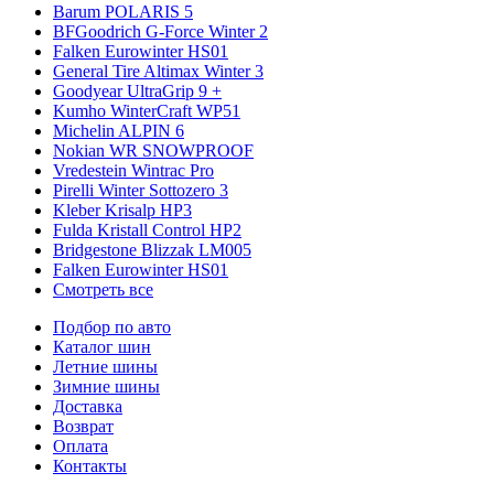
Barum POLARIS 5
BFGoodrich G-Force Winter 2
Falken Eurowinter HS01
General Tire Altimax Winter 3
Goodyear UltraGrip 9 +
Kumho WinterCraft WP51
Michelin ALPIN 6
Nokian WR SNOWPROOF
Vredestein Wintrac Pro
Pirelli Winter Sottozero 3
Kleber Krisalp HP3
Fulda Kristall Control HP2
Bridgestone Blizzak LM005
Falken Eurowinter HS01
Смотреть все
Подбор по авто
Каталог шин
Летние шины
Зимние шины
Доставка
Возврат
Оплата
Контакты