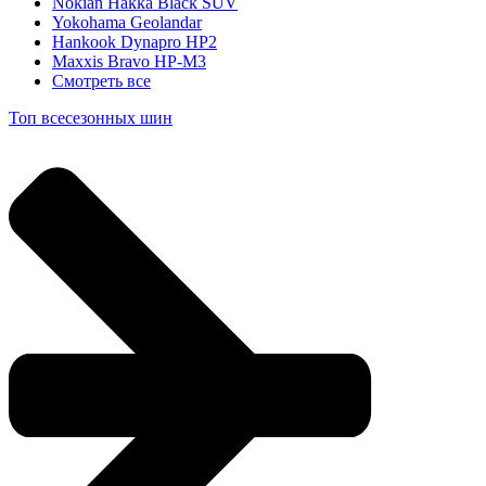
Nokian Hakka Black SUV
Yokohama Geolandar
Hankook Dynapro HP2
Maxxis Bravo HP-M3
Смотреть все
Топ всесезонных шин