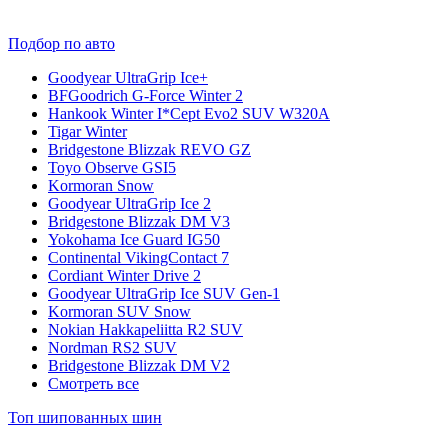
Подбор по авто
Goodyear UltraGrip Ice+
BFGoodrich G-Force Winter 2
Hankook Winter I*Cept Evo2 SUV W320A
Tigar Winter
Bridgestone Blizzak REVO GZ
Toyo Observe GSI5
Kormoran Snow
Goodyear UltraGrip Ice 2
Bridgestone Blizzak DM V3
Yokohama Ice Guard IG50
Continental VikingContact 7
Cordiant Winter Drive 2
Goodyear UltraGrip Ice SUV Gen-1
Kormoran SUV Snow
Nokian Hakkapeliitta R2 SUV
Nordman RS2 SUV
Bridgestone Blizzak DM V2
Смотреть все
Топ шипованных шин