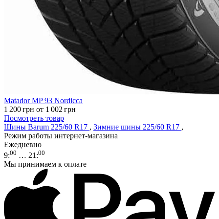
Matador MP 93 Nordicca
1 200
грн
от 1 002
грн
Посмотреть товар
Шины Barum 225/60 R17
,
Зимние шины 225/60 R17
,
Режим работы интернет-магазина
Ежедневно
00
00
9
:
… 21
:
Мы принимаем к оплате