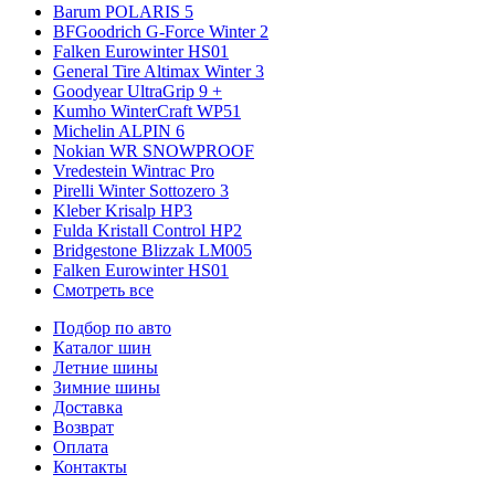
Barum POLARIS 5
BFGoodrich G-Force Winter 2
Falken Eurowinter HS01
General Tire Altimax Winter 3
Goodyear UltraGrip 9 +
Kumho WinterCraft WP51
Michelin ALPIN 6
Nokian WR SNOWPROOF
Vredestein Wintrac Pro
Pirelli Winter Sottozero 3
Kleber Krisalp HP3
Fulda Kristall Control HP2
Bridgestone Blizzak LM005
Falken Eurowinter HS01
Смотреть все
Подбор по авто
Каталог шин
Летние шины
Зимние шины
Доставка
Возврат
Оплата
Контакты