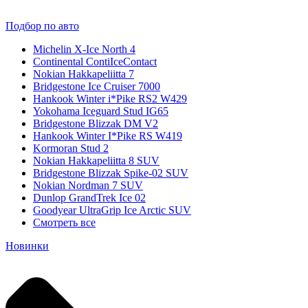
Подбор по авто
Michelin X-Ice North 4
Continental ContiIceContact
Nokian Hakkapeliitta 7
Bridgestone Ice Cruiser 7000
Hankook Winter i*Pike RS2 W429
Yokohama Iceguard Stud IG65
Bridgestone Blizzak DM V2
Hankook Winter I*Pike RS W419
Kormoran Stud 2
Nokian Hakkapeliitta 8 SUV
Bridgestone Blizzak Spike-02 SUV
Nokian Nordman 7 SUV
Dunlop GrandTrek Ice 02
Goodyear UltraGrip Ice Arctic SUV
Смотреть все
Новинки