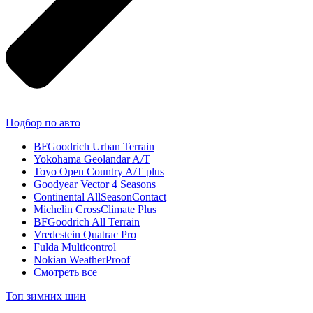
Подбор по авто
BFGoodrich Urban Terrain
Yokohama Geolandar A/T
Toyo Open Country A/T plus
Goodyear Vector 4 Seasons
Continental AllSeasonContact
Michelin CrossClimate Plus
BFGoodrich All Terrain
Vredestein Quatrac Pro
Fulda Multicontrol
Nokian WeatherProof
Смотреть все
Топ зимних шин