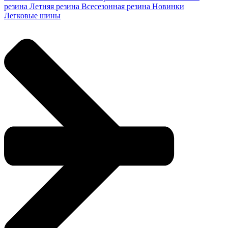
резина
Летняя резина
Всесезонная резина
Новинки
Легковые шины