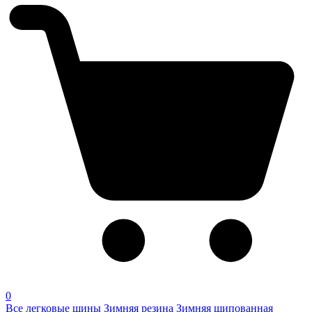
0
Все легковые шины
Зимняя резина
Зимняя шипованная