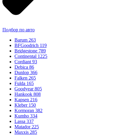
Подбор по авто
Barum
263
BFGoodrich
119
Bridgestone
789
Continental
1225
Cordiant
93
Debica
86
Dunlop
366
Falken
265
Fulda
165
Goodyear
805
Hankook
808
Kapsen
216
Kleber
150
Kormoran
382
Kumho
334
Lassa
337
Matador
225
Maxxis
285