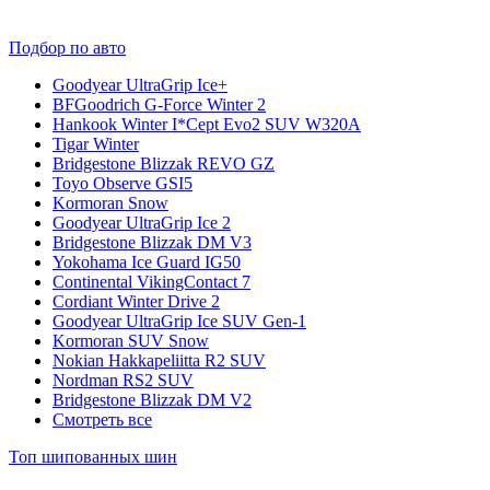
Подбор по авто
Goodyear UltraGrip Ice+
BFGoodrich G-Force Winter 2
Hankook Winter I*Cept Evo2 SUV W320A
Tigar Winter
Bridgestone Blizzak REVO GZ
Toyo Observe GSI5
Kormoran Snow
Goodyear UltraGrip Ice 2
Bridgestone Blizzak DM V3
Yokohama Ice Guard IG50
Continental VikingContact 7
Cordiant Winter Drive 2
Goodyear UltraGrip Ice SUV Gen-1
Kormoran SUV Snow
Nokian Hakkapeliitta R2 SUV
Nordman RS2 SUV
Bridgestone Blizzak DM V2
Смотреть все
Топ шипованных шин