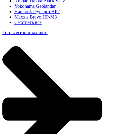
Nokian Hakka Black SUV
Yokohama Geolandar
Hankook Dynapro HP2
Maxxis Bravo HP-M3
Смотреть все
Топ всесезонных шин