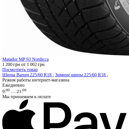
Matador MP 93 Nordicca
1 200
грн
от 1 002
грн
Посмотреть товар
Шины Barum 225/60 R18
,
Зимние шины 225/60 R18
,
Режим работы интернет-магазина
Ежедневно
00
00
9
:
… 21
:
Мы принимаем к оплате