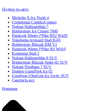
Подбор по авто
Michelin X-Ice North 4
Continental ContiIceContact
Nokian Hakkapeliitta 7
Bridgestone Ice Cruiser 7000
Hankook Winter i*Pike RS2 W429
Yokohama Iceguard Stud IG65
Bridgestone Blizzak DM V2
Hankook Winter I*Pike RS W419
Kormoran Stud 2
Nokian Hakkapeliitta 8 SUV
Bridgestone Blizzak Spike-02 SUV
Nokian Nordman 7 SUV
Dunlop GrandTrek Ice 02
Goodyear UltraGrip Ice Arctic SUV
Смотреть все
Новинки