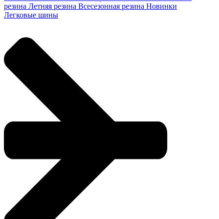
резина
Летняя резина
Всесезонная резина
Новинки
Легковые шины