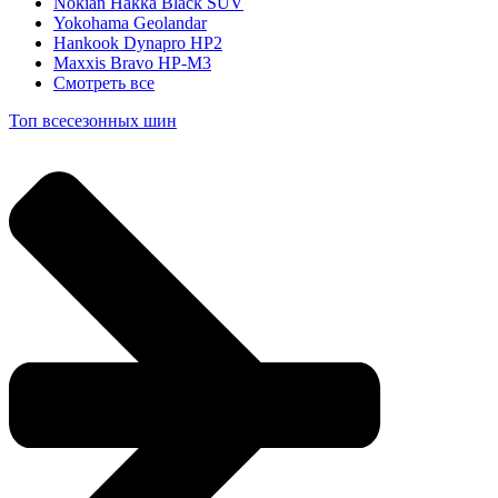
Nokian Hakka Black SUV
Yokohama Geolandar
Hankook Dynapro HP2
Maxxis Bravo HP-M3
Смотреть все
Топ всесезонных шин