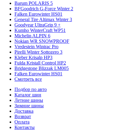
Barum POLARIS 5
BFGoodrich G-Force Winter 2
Falken Eurowinter HS01
General Tire Altimax Winter 3
Goodyear UltraGrip 9 +
Kumho WinterCraft WP51
Michelin ALPIN 6
Nokian WR SNOWPROOF
Vredestein Wintrac Pro
Pirelli Winter Sottozero 3
Kleber Krisalp HP3
Fulda Kristall Control HP2
Bridgestone Blizzak LM005
Falken Eurowinter HS01
Смотреть все
Подбор по авто
Каталог шин
Летние шины
Зимние шины
Доставка
Возврат
Оплата
Контакты