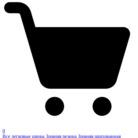
0
Все легковые шины
Зимняя резина
Зимняя шипованная