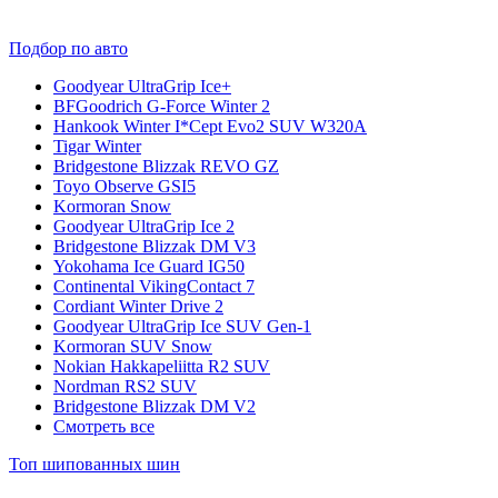
Подбор по авто
Goodyear UltraGrip Ice+
BFGoodrich G-Force Winter 2
Hankook Winter I*Cept Evo2 SUV W320A
Tigar Winter
Bridgestone Blizzak REVO GZ
Toyo Observe GSI5
Kormoran Snow
Goodyear UltraGrip Ice 2
Bridgestone Blizzak DM V3
Yokohama Ice Guard IG50
Continental VikingContact 7
Cordiant Winter Drive 2
Goodyear UltraGrip Ice SUV Gen-1
Kormoran SUV Snow
Nokian Hakkapeliitta R2 SUV
Nordman RS2 SUV
Bridgestone Blizzak DM V2
Смотреть все
Топ шипованных шин