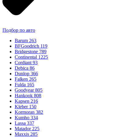
Подбор по авто
Barum
263
BFGoodrich
119
Bridgestone
789
Continental
1225
Cordiant
93
Debica
86
Dunlop
366
Falken
265
Fulda
165
Goodyear
805
Hankook
808
Kapsen
216
Kleber
150
Kormoran
382
Kumho
334
Lassa
337
Matador
225
Maxxis
285