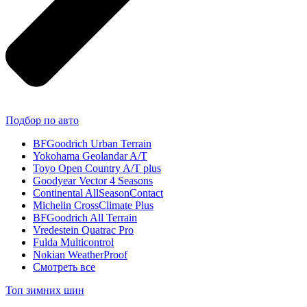
Подбор по авто
BFGoodrich Urban Terrain
Yokohama Geolandar A/T
Toyo Open Country A/T plus
Goodyear Vector 4 Seasons
Continental AllSeasonContact
Michelin CrossClimate Plus
BFGoodrich All Terrain
Vredestein Quatrac Pro
Fulda Multicontrol
Nokian WeatherProof
Смотреть все
Топ зимних шин