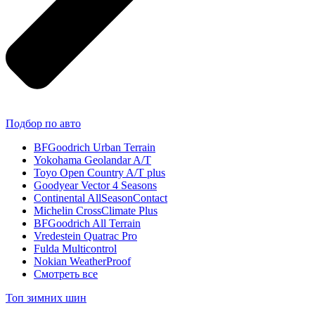
Подбор по авто
BFGoodrich Urban Terrain
Yokohama Geolandar A/T
Toyo Open Country A/T plus
Goodyear Vector 4 Seasons
Continental AllSeasonContact
Michelin CrossClimate Plus
BFGoodrich All Terrain
Vredestein Quatrac Pro
Fulda Multicontrol
Nokian WeatherProof
Смотреть все
Топ зимних шин