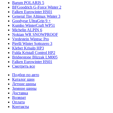
Barum POLARIS 5
BFGoodrich G-Force Winter 2
Falken Eurowinter HS01
General Tire Altimax Winter 3
Goodyear UltraGrip 9 +
Kumho WinterCraft WP51
Michelin ALPIN 6
Nokian WR SNOWPROOF
Vredestein Wintrac Pro
Pirelli Winter Sottozero 3
Kleber Krisalp HP3
Fulda Kristall Control HP2
Bridgestone Blizzak LM005
Falken Eurowinter HS01
Смотреть все
Подбор по авто
Каталог шин
Летние шины
Зимние шины
Доставка
Возврат
Оплата
Контакты