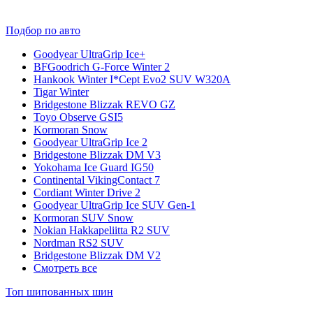
Подбор по авто
Goodyear UltraGrip Ice+
BFGoodrich G-Force Winter 2
Hankook Winter I*Cept Evo2 SUV W320A
Tigar Winter
Bridgestone Blizzak REVO GZ
Toyo Observe GSI5
Kormoran Snow
Goodyear UltraGrip Ice 2
Bridgestone Blizzak DM V3
Yokohama Ice Guard IG50
Continental VikingContact 7
Cordiant Winter Drive 2
Goodyear UltraGrip Ice SUV Gen-1
Kormoran SUV Snow
Nokian Hakkapeliitta R2 SUV
Nordman RS2 SUV
Bridgestone Blizzak DM V2
Смотреть все
Топ шипованных шин