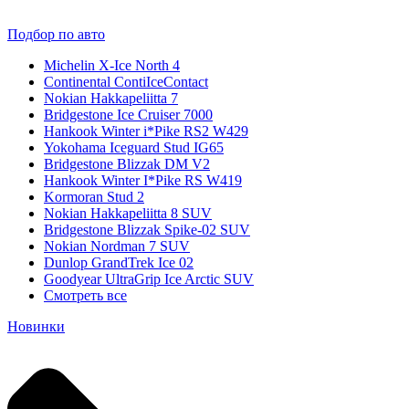
Подбор по авто
Michelin X-Ice North 4
Continental ContiIceContact
Nokian Hakkapeliitta 7
Bridgestone Ice Cruiser 7000
Hankook Winter i*Pike RS2 W429
Yokohama Iceguard Stud IG65
Bridgestone Blizzak DM V2
Hankook Winter I*Pike RS W419
Kormoran Stud 2
Nokian Hakkapeliitta 8 SUV
Bridgestone Blizzak Spike-02 SUV
Nokian Nordman 7 SUV
Dunlop GrandTrek Ice 02
Goodyear UltraGrip Ice Arctic SUV
Смотреть все
Новинки