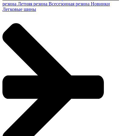
резина
Летняя резина
Всесезонная резина
Новинки
Легковые шины