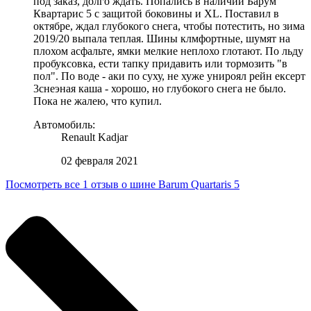
под заказ, долго ждать. Попались в наличии Барум
Квартарис 5 с защитой боковины и XL. Поставил в
октябре, ждал глубокого снега, чтобы потестить, но зима
2019/20 выпала теплая. Шины клмфортные, шумят на
плохом асфальте, ямки мелкие неплохо глотают. По льду
пробуксовка, ести тапку придавить или тормозить "в
пол". По воде - аки по суху, не хуже унироял рейн ексерт
3снеэная каша - хорошо, но глубокого снега не было.
Пока не жалею, что купил.
Автомобиль:
Renault Kadjar
02 февраля 2021
Посмотреть все 1 отзыв о шине Barum Quartaris 5