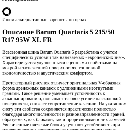
Ищем альтернативные варианты по ценах
Описание Barum Quartaris 5 215/50
R17 95W XL FR
Всесезонная шина Barum Quartaris 5 разработана с учетом
специфических условий так называемых «европейских зим».
Характеризуется улучшенными сцепными свойствами на
мокрой и заснеженной поверхностях, топливной
экономичностью и акустическим комфортом.
Протекторный рисунок отличает оригинальная V-образная
форма дренажных канавок с удлиненными изогнутыми
гранями. Такое решение уменьшает устойчивость к
аквапланированию, повышает тяговое усилие на скользкой
поверхности, снижает сопротивление качению. На укатанном
снегу эти свойства сохраняются практически полностью
благодаря многочисленности и разнонаправленности граней,
образуемых, как блоками, так и прорезанными в них ламелей.
Увеличенные плечевые блоки улучшают устойчивость при
маневрировании, препятствуют неравномерности износа.