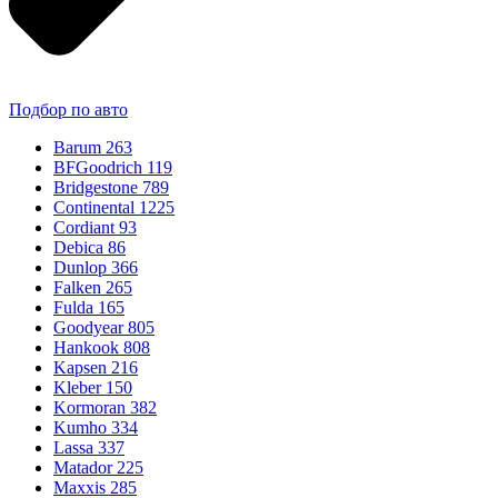
Подбор по авто
Barum
263
BFGoodrich
119
Bridgestone
789
Continental
1225
Cordiant
93
Debica
86
Dunlop
366
Falken
265
Fulda
165
Goodyear
805
Hankook
808
Kapsen
216
Kleber
150
Kormoran
382
Kumho
334
Lassa
337
Matador
225
Maxxis
285