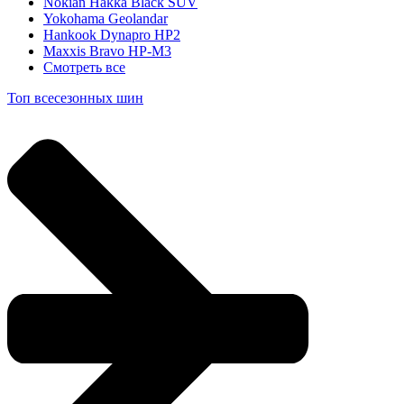
Nokian Hakka Black SUV
Yokohama Geolandar
Hankook Dynapro HP2
Maxxis Bravo HP-M3
Смотреть все
Топ всесезонных шин