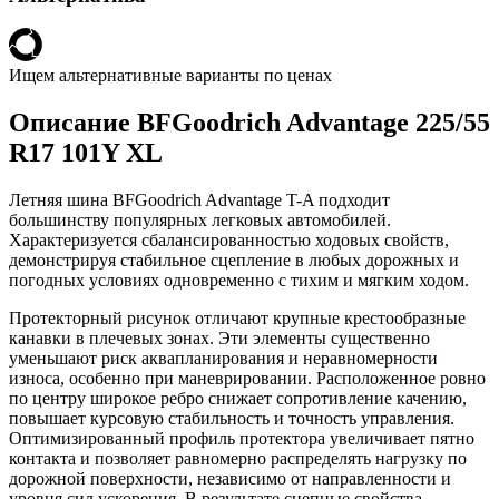
Ищем альтернативные варианты по ценах
Описание BFGoodrich Advantage 225/55
R17 101Y XL
Летняя шина BFGoodrich Advantage T-A подходит
большинству популярных легковых автомобилей.
Характеризуется сбалансированностью ходовых свойств,
демонстрируя стабильное сцепление в любых дорожных и
погодных условиях одновременно с тихим и мягким ходом.
Протекторный рисунок отличают крупные крестообразные
канавки в плечевых зонах. Эти элементы существенно
уменьшают риск аквапланирования и неравномерности
износа, особенно при маневрировании. Расположенное ровно
по центру широкое ребро снижает сопротивление качению,
повышает курсовую стабильность и точность управления.
Оптимизированный профиль протектора увеличивает пятно
контакта и позволяет равномерно распределять нагрузку по
дорожной поверхности, независимо от направленности и
уровня сил ускорения. В результате сцепные свойства