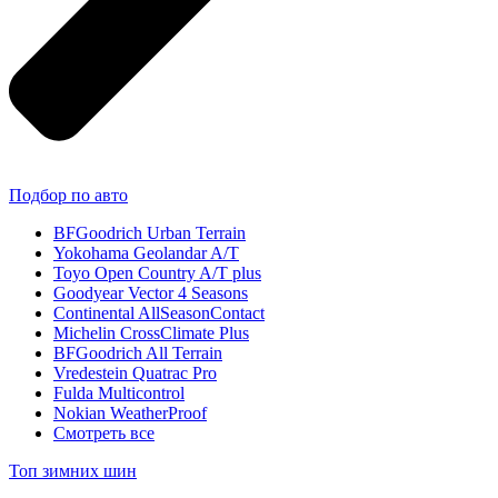
Подбор по авто
BFGoodrich Urban Terrain
Yokohama Geolandar A/T
Toyo Open Country A/T plus
Goodyear Vector 4 Seasons
Continental AllSeasonContact
Michelin CrossClimate Plus
BFGoodrich All Terrain
Vredestein Quatrac Pro
Fulda Multicontrol
Nokian WeatherProof
Смотреть все
Топ зимних шин