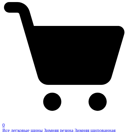
0
Все легковые шины
Зимняя резина
Зимняя шипованная