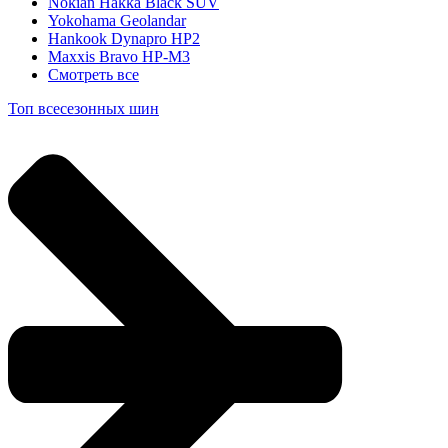
Nokian Hakka Black SUV
Yokohama Geolandar
Hankook Dynapro HP2
Maxxis Bravo HP-M3
Смотреть все
Топ всесезонных шин