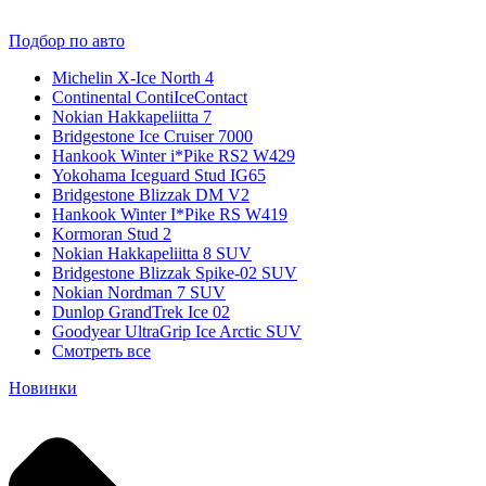
Подбор по авто
Michelin X-Ice North 4
Continental ContiIceContact
Nokian Hakkapeliitta 7
Bridgestone Ice Cruiser 7000
Hankook Winter i*Pike RS2 W429
Yokohama Iceguard Stud IG65
Bridgestone Blizzak DM V2
Hankook Winter I*Pike RS W419
Kormoran Stud 2
Nokian Hakkapeliitta 8 SUV
Bridgestone Blizzak Spike-02 SUV
Nokian Nordman 7 SUV
Dunlop GrandTrek Ice 02
Goodyear UltraGrip Ice Arctic SUV
Смотреть все
Новинки