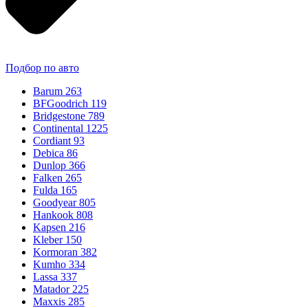
Подбор по авто
Barum
263
BFGoodrich
119
Bridgestone
789
Continental
1225
Cordiant
93
Debica
86
Dunlop
366
Falken
265
Fulda
165
Goodyear
805
Hankook
808
Kapsen
216
Kleber
150
Kormoran
382
Kumho
334
Lassa
337
Matador
225
Maxxis
285