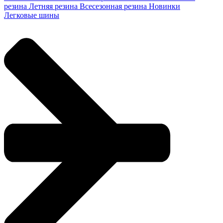
резина
Летняя резина
Всесезонная резина
Новинки
Легковые шины