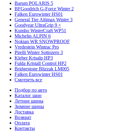
Barum POLARIS 5
BFGoodrich G-Force Winter 2
Falken Eurowinter HS01
General Tire Altimax Winter 3
Goodyear UltraGrip 9 +
Kumho WinterCraft WP51
Michelin ALPIN 6
Nokian WR SNOWPROOF
Vredestein Wintrac Pro
Pirelli Winter Sottozero 3
Kleber Krisalp HP3
Fulda Kristall Control HP2
Bridgestone Blizzak LM005
Falken Eurowinter HS01
Смотреть все
Подбор по авто
Каталог шин
Летние шины
Зимние шины
Доставка
Возврат
Оплата
Контакты