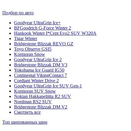
Подбор по авто
Goodyear UltraGrip Ice+
BFGoodrich G-Force Winter 2
Hankook Winter I*Cept Evo2 SUV W320A
Tigar Winter
Bridgestone Blizzak REVO GZ
Toyo Observe GSI5
Kormoran Snow
Goodyear UltraGrip Ice 2
Bridgestone Blizzak DM V3
Yokohama Ice Guard IG50
Continental VikingContact 7
Cordiant Winter Drive 2
Goodyear UltraGrip Ice SUV Gen-1
Kormoran SUV Snow
Nokian Hakkapeliitta R2 SUV
Nordman RS2 SUV
Bridgestone Blizzak DM V2
Смотреть все
Топ шипованных шин