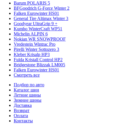
Barum POLARIS 5
BFGoodrich G-Force Winter 2
Falken Eurowinter HS01
General Tire Altimax Winter 3
Goodyear UltraGrip 9 +
Kumho WinterCraft WP51
Michelin ALPIN 6
Nokian WR SNOWPROOF
Vredestein Wintrac Pro
Pirelli Winter Sottozero 3
Kleber Krisalp HP3
Fulda Kristall Control HP2
Bridgestone Blizzak LM005
Falken Eurowinter HS01
Смотреть все
Подбор по авто
Каталог шин
Летние шины
Зимние шины
Доставка
Возврат
Оплата
Контакты