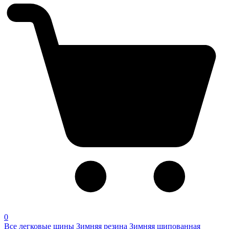
0
Все легковые шины
Зимняя резина
Зимняя шипованная