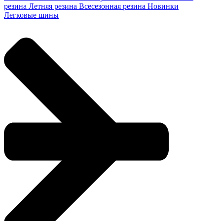
резина
Летняя резина
Всесезонная резина
Новинки
Легковые шины