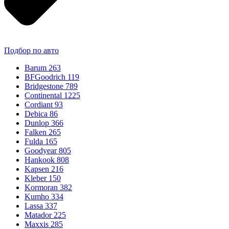
Подбор по авто
Barum
263
BFGoodrich
119
Bridgestone
789
Continental
1225
Cordiant
93
Debica
86
Dunlop
366
Falken
265
Fulda
165
Goodyear
805
Hankook
808
Kapsen
216
Kleber
150
Kormoran
382
Kumho
334
Lassa
337
Matador
225
Maxxis
285