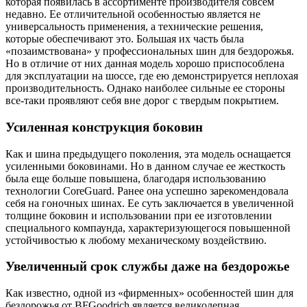
которая появилась в ассортименте производителя совсем
недавно. Ее отличительной особенностью является не
универсальность применения, а технические решения,
которые обеспечивают это. Большая их часть была
«позаимствована» у профессиональных шин для бездорожья.
Но в отличие от них данная модель хорошо приспособлена
для эксплуатации на шоссе, где ею демонстрируется неплохая
производительность. Однако наиболее сильные ее стороны
все-таки проявляют себя вне дорог с твердым покрытием.
Усиленная конструкция боковин
Как и шина предыдущего поколения, эта модель оснащается
усиленными боковинами. Но в данном случае ее жесткость
была еще больше повышена, благодаря использованию
технологии CoreGuard. Ранее она успешно зарекомендовала
себя на гоночных шинах. Ее суть заключается в увеличенной
толщине боковин и использовании при ее изготовлении
специального компаунда, характеризующегося повышенной
устойчивостью к любому механическому воздействию.
Увеличенный срок службы даже на бездорожье
Как известно, одной из «фирменных» особенностей шин для
бездорожья от BFGoodrich является великолепная