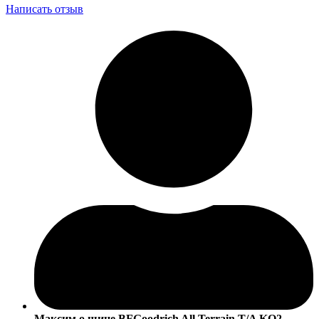
Написать отзыв
Максим
о шине BFGoodrich All Terrain T/A KO2