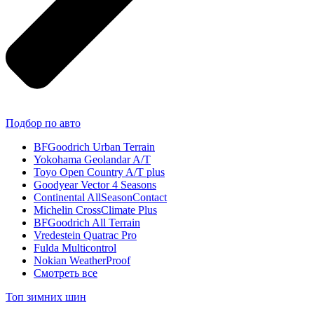
Подбор по авто
BFGoodrich Urban Terrain
Yokohama Geolandar A/T
Toyo Open Country A/T plus
Goodyear Vector 4 Seasons
Continental AllSeasonContact
Michelin CrossClimate Plus
BFGoodrich All Terrain
Vredestein Quatrac Pro
Fulda Multicontrol
Nokian WeatherProof
Смотреть все
Топ зимних шин