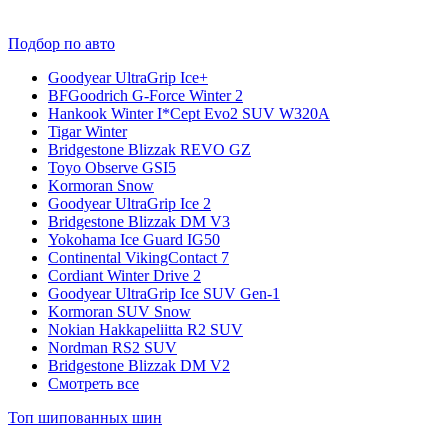
Подбор по авто
Goodyear UltraGrip Ice+
BFGoodrich G-Force Winter 2
Hankook Winter I*Cept Evo2 SUV W320A
Tigar Winter
Bridgestone Blizzak REVO GZ
Toyo Observe GSI5
Kormoran Snow
Goodyear UltraGrip Ice 2
Bridgestone Blizzak DM V3
Yokohama Ice Guard IG50
Continental VikingContact 7
Cordiant Winter Drive 2
Goodyear UltraGrip Ice SUV Gen-1
Kormoran SUV Snow
Nokian Hakkapeliitta R2 SUV
Nordman RS2 SUV
Bridgestone Blizzak DM V2
Смотреть все
Топ шипованных шин