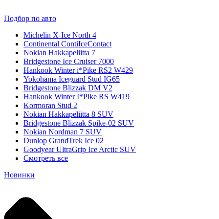
Подбор по авто
Michelin X-Ice North 4
Continental ContiIceContact
Nokian Hakkapeliitta 7
Bridgestone Ice Cruiser 7000
Hankook Winter i*Pike RS2 W429
Yokohama Iceguard Stud IG65
Bridgestone Blizzak DM V2
Hankook Winter I*Pike RS W419
Kormoran Stud 2
Nokian Hakkapeliitta 8 SUV
Bridgestone Blizzak Spike-02 SUV
Nokian Nordman 7 SUV
Dunlop GrandTrek Ice 02
Goodyear UltraGrip Ice Arctic SUV
Смотреть все
Новинки