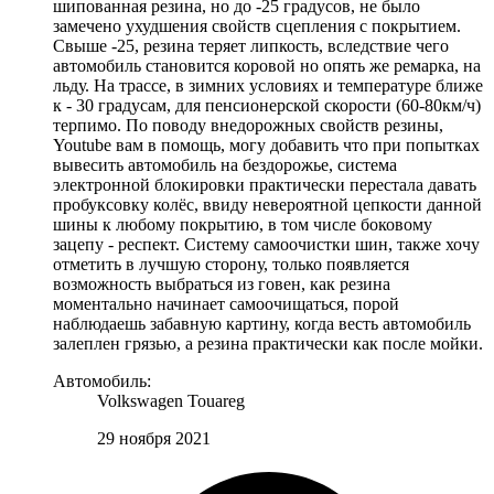
шипованная резина, но до -25 градусов, не было
замечено ухудшения свойств сцепления с покрытием.
Свыше -25, резина теряет липкость, вследствие чего
автомобиль становится коровой но опять же ремарка, на
льду. На трассе, в зимних условиях и температуре ближе
к - 30 градусам, для пенсионерской скорости (60-80км/ч)
терпимо. По поводу внедорожных свойств резины,
Youtube вам в помощь, могу добавить что при попытках
вывесить автомобиль на бездорожье, система
электронной блокировки практически перестала давать
пробуксовку колёс, ввиду невероятной цепкости данной
шины к любому покрытию, в том числе боковому
зацепу - респект. Систему самоочистки шин, также хочу
отметить в лучшую сторону, только появляется
возможность выбраться из говен, как резина
моментально начинает самоочищаться, порой
наблюдаешь забавную картину, когда весть автомобиль
залеплен грязью, а резина практически как после мойки.
Автомобиль:
Volkswagen Touareg
29 ноября 2021