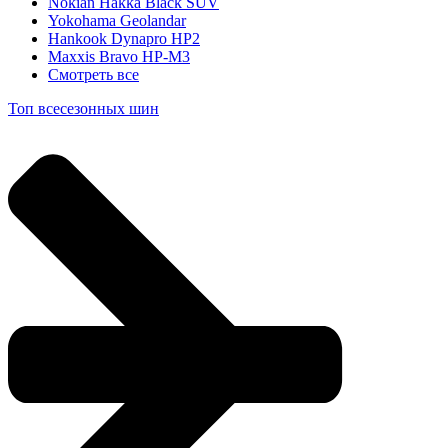
Nokian Hakka Black SUV
Yokohama Geolandar
Hankook Dynapro HP2
Maxxis Bravo HP-M3
Смотреть все
Топ всесезонных шин