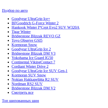
Подбор по авто
Goodyear UltraGrip Ice+
BFGoodrich G-Force Winter 2
Hankook Winter I*Cept Evo2 SUV W320A
Tigar Winter
Bridgestone Blizzak REVO GZ
Toyo Observe GSI5
Kormoran Snow
Goodyear UltraGrip Ice 2
Bridgestone Blizzak DM V3
Yokohama Ice Guard IG50
Continental VikingContact 7
Cordiant Winter Drive 2
Goodyear UltraGrip Ice SUV Gen-1
Kormoran SUV Snow
Nokian Hakkapeliitta R2 SUV
Nordman RS2 SUV
Bridgestone Blizzak DM V2
Смотреть все
Топ шипованных шин