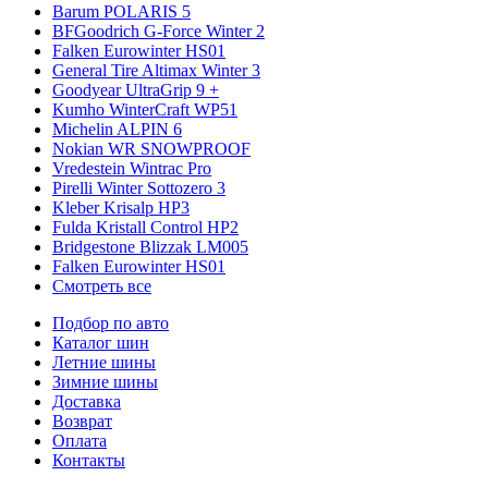
Barum POLARIS 5
BFGoodrich G-Force Winter 2
Falken Eurowinter HS01
General Tire Altimax Winter 3
Goodyear UltraGrip 9 +
Kumho WinterCraft WP51
Michelin ALPIN 6
Nokian WR SNOWPROOF
Vredestein Wintrac Pro
Pirelli Winter Sottozero 3
Kleber Krisalp HP3
Fulda Kristall Control HP2
Bridgestone Blizzak LM005
Falken Eurowinter HS01
Смотреть все
Подбор по авто
Каталог шин
Летние шины
Зимние шины
Доставка
Возврат
Оплата
Контакты