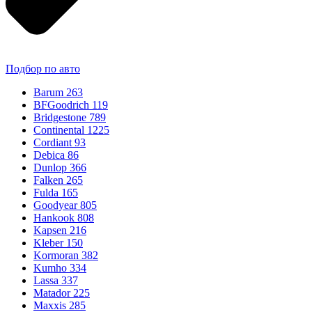
Подбор по авто
Barum
263
BFGoodrich
119
Bridgestone
789
Continental
1225
Cordiant
93
Debica
86
Dunlop
366
Falken
265
Fulda
165
Goodyear
805
Hankook
808
Kapsen
216
Kleber
150
Kormoran
382
Kumho
334
Lassa
337
Matador
225
Maxxis
285