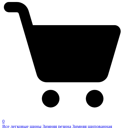
0
Все легковые шины
Зимняя резина
Зимняя шипованная