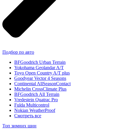
Подбор по авто
BFGoodrich Urban Terrain
Yokohama Geolandar A/T
Toyo Open Country A/T plus
Goodyear Vector 4 Seasons
Continental AllSeasonContact
Michelin CrossClimate Plus
BFGoodrich All Terrain
Vredestein Quatrac Pro
Fulda Multicontrol
Nokian WeatherProof
Смотреть все
Топ зимних шин