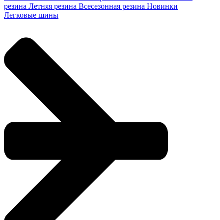
резина
Летняя резина
Всесезонная резина
Новинки
Легковые шины