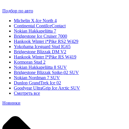
Подбор по авто
Michelin X-Ice North 4
Continental ContiIceContact
Nokian Hakkapeliitta 7
Bridgestone Ice Cruiser 7000
Hankook Winter i*Pike RS2 W429
Yokohama Iceguard Stud IG65
Bridgestone Blizzak DM V2
Hankook Winter I*Pike RS W419
Kormoran Stud 2
Nokian Hakkapeliitta 8 SUV
Bridgestone Blizzak Spike-02 SUV
Nokian Nordman 7 SUV
Dunlop GrandTrek Ice 02
Goodyear UltraGrip Ice Arctic SUV
Смотреть все
Новинки