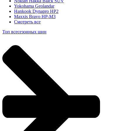
Nokian Hakka Black SUV
Yokohama Geolandar
Hankook Dynapro HP2
Maxxis Bravo HP-M3
Смотреть все
Топ всесезонных шин