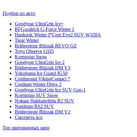
Подбор по авто
Goodyear UltraGrip Ice+
BFGoodrich G-Force Winter 2
Hankook Winter I*Cept Evo2 SUV W320A
Tigar Winter
Bridgestone Blizzak REVO GZ
Toyo Observe GSI5
Kormoran Snow
Goodyear UltraGrip Ice 2
Bridgestone Blizzak DM V3
Yokohama Ice Guard IG50
Continental VikingContact 7
Cordiant Winter Drive 2
Goodyear UltraGrip Ice SUV Gen-1
Kormoran SUV Snow
Nokian Hakkapeliitta R2 SUV
Nordman RS2 SUV
Bridgestone Blizzak DM V2
Смотреть все
Топ шипованных шин