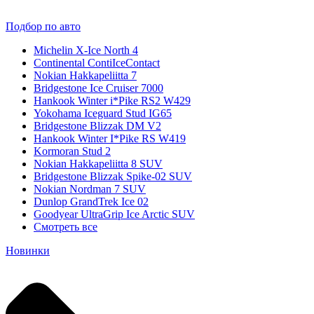
Подбор по авто
Michelin X-Ice North 4
Continental ContiIceContact
Nokian Hakkapeliitta 7
Bridgestone Ice Cruiser 7000
Hankook Winter i*Pike RS2 W429
Yokohama Iceguard Stud IG65
Bridgestone Blizzak DM V2
Hankook Winter I*Pike RS W419
Kormoran Stud 2
Nokian Hakkapeliitta 8 SUV
Bridgestone Blizzak Spike-02 SUV
Nokian Nordman 7 SUV
Dunlop GrandTrek Ice 02
Goodyear UltraGrip Ice Arctic SUV
Смотреть все
Новинки