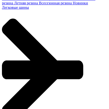
резина
Летняя резина
Всесезонная резина
Новинки
Легковые шины