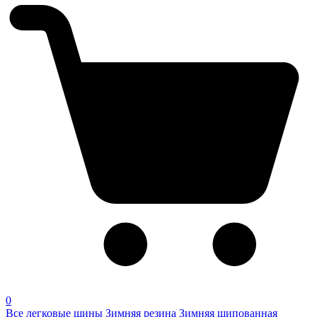
0
Все легковые шины
Зимняя резина
Зимняя шипованная