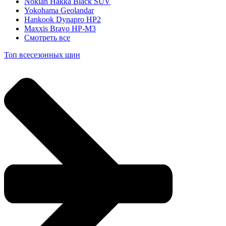
Nokian Hakka Black SUV
Yokohama Geolandar
Hankook Dynapro HP2
Maxxis Bravo HP-M3
Смотреть все
Топ всесезонных шин