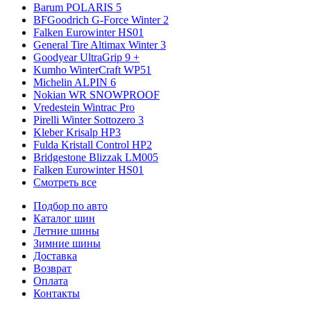
Barum POLARIS 5
BFGoodrich G-Force Winter 2
Falken Eurowinter HS01
General Tire Altimax Winter 3
Goodyear UltraGrip 9 +
Kumho WinterCraft WP51
Michelin ALPIN 6
Nokian WR SNOWPROOF
Vredestein Wintrac Pro
Pirelli Winter Sottozero 3
Kleber Krisalp HP3
Fulda Kristall Control HP2
Bridgestone Blizzak LM005
Falken Eurowinter HS01
Смотреть все
Подбор по авто
Каталог шин
Летние шины
Зимние шины
Доставка
Возврат
Оплата
Контакты