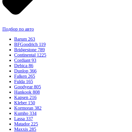
Подбор по авто
Barum
263
BFGoodrich
119
Bridgestone
789
Continental
1225
Cordiant
93
Debica
86
Dunlop
366
Falken
265
Fulda
165
Goodyear
805
Hankook
808
Kapsen
216
Kleber
150
Kormoran
382
Kumho
334
Lassa
337
Matador
225
Maxxis
285