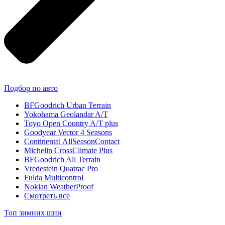
Подбор по авто
BFGoodrich Urban Terrain
Yokohama Geolandar A/T
Toyo Open Country A/T plus
Goodyear Vector 4 Seasons
Continental AllSeasonContact
Michelin CrossClimate Plus
BFGoodrich All Terrain
Vredestein Quatrac Pro
Fulda Multicontrol
Nokian WeatherProof
Смотреть все
Топ зимних шин