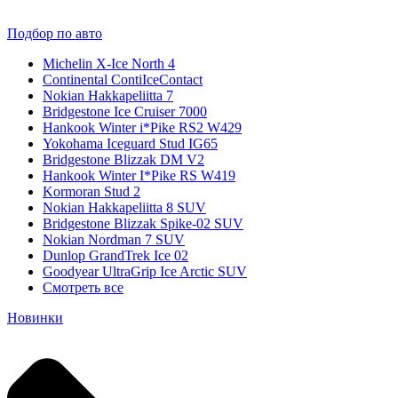
Подбор по авто
Michelin X-Ice North 4
Continental ContiIceContact
Nokian Hakkapeliitta 7
Bridgestone Ice Cruiser 7000
Hankook Winter i*Pike RS2 W429
Yokohama Iceguard Stud IG65
Bridgestone Blizzak DM V2
Hankook Winter I*Pike RS W419
Kormoran Stud 2
Nokian Hakkapeliitta 8 SUV
Bridgestone Blizzak Spike-02 SUV
Nokian Nordman 7 SUV
Dunlop GrandTrek Ice 02
Goodyear UltraGrip Ice Arctic SUV
Смотреть все
Новинки