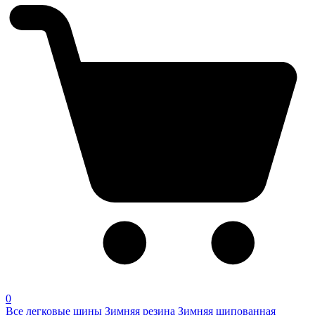
0
Все легковые шины
Зимняя резина
Зимняя шипованная