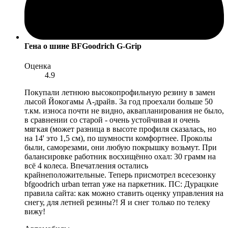
Гена
о шине BFGoodrich G-Grip
Оценка
4.9
Покупали летнюю высокопрофильную резину в замен
лысой Йокогамы А-драйв. За год проехали больше 50
т.км. износа почти не видно, аквапланирования не было,
в сравнении со старой - очень устойчивая и очень
мягкая (может разница в высоте профиля сказалась, но
на 14' это 1,5 см), по шумности комфортнее. Проколы
были, саморезами, они любую покрышку возьмут. При
балансировке работник восхищённо охал: 30 грамм на
всё 4 колеса. Впечатления остались
крайнеположительные. Теперь присмотрел всесезонку
bfgoodrich urban terran уже на паркетник. ПС: Дурацкие
правила сайта: как можно ставить оценку управления на
снегу, для летней резины?! Я и снег только по телеку
вижу!