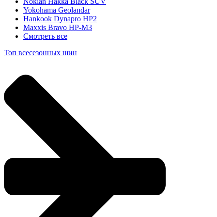
Nokian Hakka Black SUV
Yokohama Geolandar
Hankook Dynapro HP2
Maxxis Bravo HP-M3
Смотреть все
Топ всесезонных шин