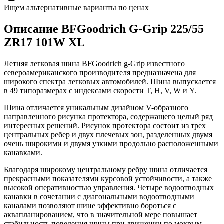
Ищем альтернативные варианты по ценах
Описание BFGoodrich G-Grip 225/55
ZR17 101W XL
Летняя легковая шина BFGoodrich g-Grip известного
североамериканского производителя предназначена для
широкого спектра легковых автомобилей. Шина выпускается
в 49 типоразмерах с индексами скорости T, H, V, W и Y.
Шина отличается уникальным дизайном V-образного
направленного рисунка протектора, содержащего целый ряд
интересных решений. Рисунок протектора состоит из трех
центральных ребер и двух плечевых зон, разделенных двумя
очень широкими и двумя узкими продольно расположенными
канавками.
Благодаря широкому центральному ребру шина отличается
прекрасными показателями курсовой устойчивости, а также
высокой оперативностью управления. Четыре водоотводных
канавки в сочетании с диагональными водоотводными
каналами позволяют шине эффективно бороться с
аквапланированием, что в значительной мере повышает
стабильность поведения шины при движении по мокрым