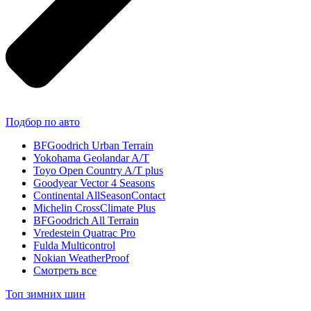
Подбор по авто
BFGoodrich Urban Terrain
Yokohama Geolandar A/T
Toyo Open Country A/T plus
Goodyear Vector 4 Seasons
Continental AllSeasonContact
Michelin CrossClimate Plus
BFGoodrich All Terrain
Vredestein Quatrac Pro
Fulda Multicontrol
Nokian WeatherProof
Смотреть все
Топ зимних шин