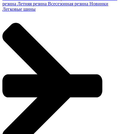
резина
Летняя резина
Всесезонная резина
Новинки
Легковые шины