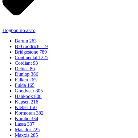
Подбор по авто
Barum
263
BFGoodrich
119
Bridgestone
789
Continental
1225
Cordiant
93
Debica
86
Dunlop
366
Falken
265
Fulda
165
Goodyear
805
Hankook
808
Kapsen
216
Kleber
150
Kormoran
382
Kumho
334
Lassa
337
Matador
225
Maxxis
285