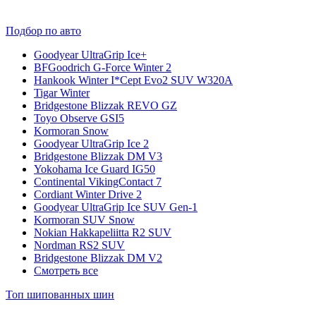
Подбор по авто
Goodyear UltraGrip Ice+
BFGoodrich G-Force Winter 2
Hankook Winter I*Cept Evo2 SUV W320A
Tigar Winter
Bridgestone Blizzak REVO GZ
Toyo Observe GSI5
Kormoran Snow
Goodyear UltraGrip Ice 2
Bridgestone Blizzak DM V3
Yokohama Ice Guard IG50
Continental VikingContact 7
Cordiant Winter Drive 2
Goodyear UltraGrip Ice SUV Gen-1
Kormoran SUV Snow
Nokian Hakkapeliitta R2 SUV
Nordman RS2 SUV
Bridgestone Blizzak DM V2
Смотреть все
Топ шипованных шин