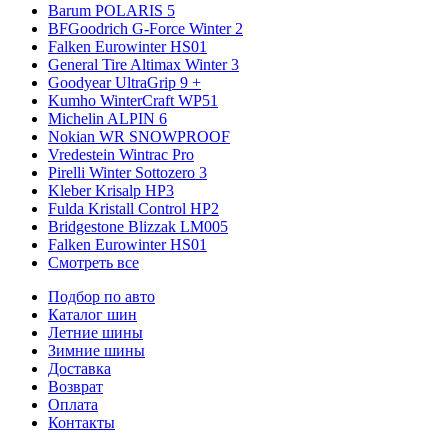
Barum POLARIS 5
BFGoodrich G-Force Winter 2
Falken Eurowinter HS01
General Tire Altimax Winter 3
Goodyear UltraGrip 9 +
Kumho WinterCraft WP51
Michelin ALPIN 6
Nokian WR SNOWPROOF
Vredestein Wintrac Pro
Pirelli Winter Sottozero 3
Kleber Krisalp HP3
Fulda Kristall Control HP2
Bridgestone Blizzak LM005
Falken Eurowinter HS01
Смотреть все
Подбор по авто
Каталог шин
Летние шины
Зимние шины
Доставка
Возврат
Оплата
Контакты