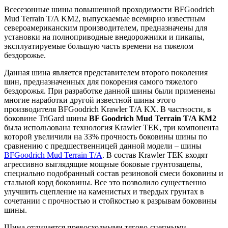
Всесезонные шины повышенной проходимости BFGoodrich
Mud Terrain T/A KM2, выпускаемые всемирно известным
североамериканским производителем, предназначены для
установки на полноприводные внедорожники и пикапы,
эксплуатируемые большую часть времени на тяжелом
бездорожье.
Данная шина является представителем второго поколения
шин, предназначенных для покорения самого тяжелого
бездорожья. При разработке данной шины были применены
многие наработки другой известной шины этого
производителя BFGoodrich Krawler T/A KX. В частности, в
боковине TriGard шины
BF Goodrich Mud Terrain T/A KM2
была использована технология Krawler TEK, три компонента
которой увеличили на 33% прочность боковины шины по
сравнению с предшественницей данной модели – шины
BFGoodrich Mud Terrain T/A
. В состав Krawler TEK входят
агрессивно выглядящие мощные боковые грунтозацепы,
специально подобранный состав резиновой смеси боковины и
стальной корд боковины. Все это позволило существенно
улучшить сцепление на каменистых и твердых грунтах в
сочетании с прочностью и стойкостью к разрывам боковины
шины.
Шина отличается превосходными тягово-сцепными