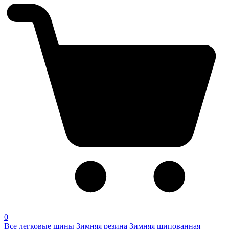
0
Все легковые шины
Зимняя резина
Зимняя шипованная