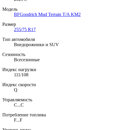
Модель
BFGoodrich Mud Terrain T/A KM2
Размер
255/75 R17
Тип автомобиля
Внедорожники и SUV
Сезонность
Всесезонные
Индекс нагрузки
111/108
Индекс скорости
Q
Управляемость
C...C
Потребление топлива
F...F
Уровень шума