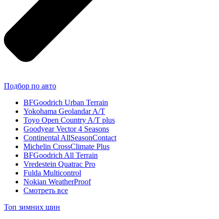
Подбор по авто
BFGoodrich Urban Terrain
Yokohama Geolandar A/T
Toyo Open Country A/T plus
Goodyear Vector 4 Seasons
Continental AllSeasonContact
Michelin CrossClimate Plus
BFGoodrich All Terrain
Vredestein Quatrac Pro
Fulda Multicontrol
Nokian WeatherProof
Смотреть все
Топ зимних шин