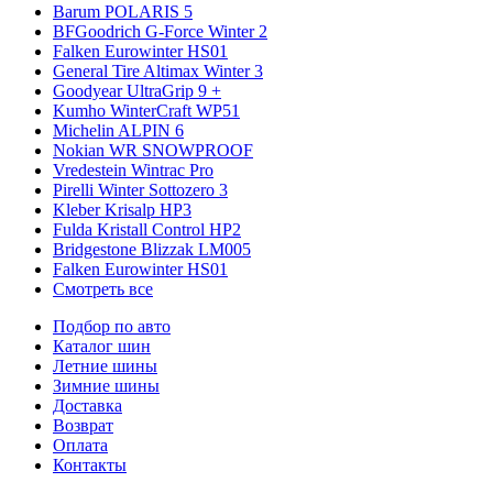
Barum POLARIS 5
BFGoodrich G-Force Winter 2
Falken Eurowinter HS01
General Tire Altimax Winter 3
Goodyear UltraGrip 9 +
Kumho WinterCraft WP51
Michelin ALPIN 6
Nokian WR SNOWPROOF
Vredestein Wintrac Pro
Pirelli Winter Sottozero 3
Kleber Krisalp HP3
Fulda Kristall Control HP2
Bridgestone Blizzak LM005
Falken Eurowinter HS01
Смотреть все
Подбор по авто
Каталог шин
Летние шины
Зимние шины
Доставка
Возврат
Оплата
Контакты