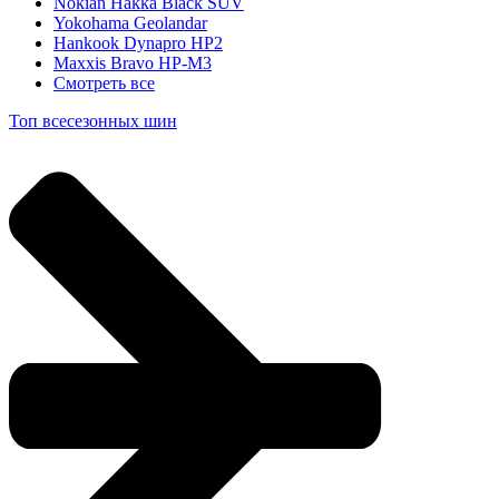
Nokian Hakka Black SUV
Yokohama Geolandar
Hankook Dynapro HP2
Maxxis Bravo HP-M3
Смотреть все
Топ всесезонных шин