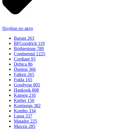
Подбор по авто
Barum
263
BFGoodrich
119
Bridgestone
789
Continental
1225
Cordiant
93
Debica
86
Dunlop
366
Falken
265
Fulda
165
Goodyear
805
Hankook
808
Kapsen
216
Kleber
150
Kormoran
382
Kumho
334
Lassa
337
Matador
225
Maxxis
285