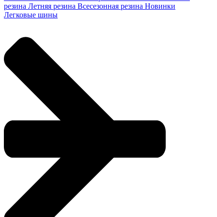
резина
Летняя резина
Всесезонная резина
Новинки
Легковые шины