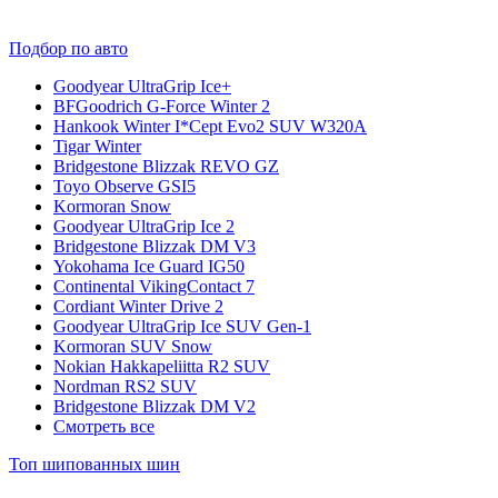
Подбор по авто
Goodyear UltraGrip Ice+
BFGoodrich G-Force Winter 2
Hankook Winter I*Cept Evo2 SUV W320A
Tigar Winter
Bridgestone Blizzak REVO GZ
Toyo Observe GSI5
Kormoran Snow
Goodyear UltraGrip Ice 2
Bridgestone Blizzak DM V3
Yokohama Ice Guard IG50
Continental VikingContact 7
Cordiant Winter Drive 2
Goodyear UltraGrip Ice SUV Gen-1
Kormoran SUV Snow
Nokian Hakkapeliitta R2 SUV
Nordman RS2 SUV
Bridgestone Blizzak DM V2
Смотреть все
Топ шипованных шин