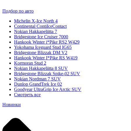
Подбор по авто
Michelin X-Ice North 4
Continental ContiIceContact
Nokian Hakkapeliitta 7
Bridgestone Ice Cruiser 7000
Hankook Winter i*Pike RS2 W429
Yokohama Iceguard Stud IG65
Bridgestone Blizzak DM V2
Hankook Winter I*Pike RS W419
Kormoran Stud 2
Nokian Hakkapeliitta 8 SUV
Bridgestone Blizzak Spike-02 SUV
Nokian Nordman 7 SUV
Dunlop GrandTrek Ice 02
Goodyear UltraGrip Ice Arctic SUV
Смотреть все
Новинки