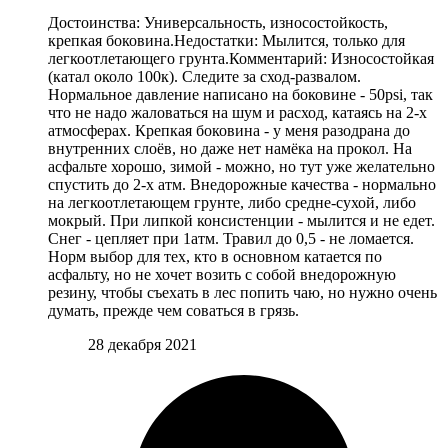
Достоинства: Универсальность, износостойкость,
крепкая боковина.Недостатки: Мылится, только для
легкоотлетающего грунта.Комментарий: Износостойкая
(катал около 100к). Следите за сход-развалом.
Нормальное давление написано на боковине - 50psi, так
что не надо жаловаться на шум и расход, катаясь на 2-х
атмосферах. Крепкая боковина - у меня разодрана до
внутренних слоёв, но даже нет намёка на прокол. На
асфальте хорошо, зимой - можно, но тут уже желательно
спустить до 2-х атм. Внедорожные качества - нормально
на легкоотлетающем грунте, либо средне-сухой, либо
мокрый. При липкой консистенции - мылится и не едет.
Снег - цепляет при 1атм. Травил до 0,5 - не ломается.
Норм выбор для тех, кто в основном катается по
асфальту, но не хочет возить с собой внедорожную
резину, чтобы съехать в лес попить чаю, но нужно очень
думать, прежде чем соваться в грязь.
28 декабря 2021