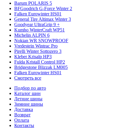
Barum POLARIS 5
BFGoodrich G-Force Winter 2
Falken Eurowinter HS01
General Tire Altimax Winter 3
Goodyear UltraGrip 9 +
Kumho WinterCraft WP51
Michelin ALPIN 6
Nokian WR SNOWPROOF
Vredestein Wintrac Pro
Pirelli Winter Sottozero 3
Kleber Krisalp HP3
Fulda Kristall Control HP2
Bridgestone Blizzak LM005
Falken Eurowinter HS01
Смотреть все
Подбор по авто
Каталог шин
Летние шины
Зимние шины
Доставка
Возврат
Оплата
Контакты