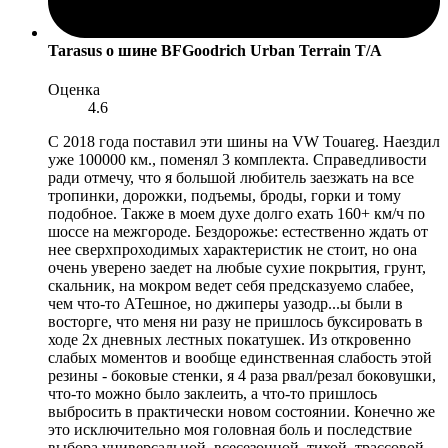
Tarasus
о шине BFGoodrich Urban Terrain T/A
Оценка
4.6
С 2018 года поставил эти шины на VW Touareg. Наездил
уже 100000 км., поменял 3 комплекта. Справедливости
ради отмечу, что я большой любитель заезжать на все
тропинки, дорожки, подъемы, броды, горки и тому
подобное. Также в моем духе долго ехать 160+ км/ч по
шоссе на межгороде. Бездорожье: естественно ждать от
нее сверхпроходимых характеристик не стоит, но она
очень уверено заедет на любые сухие покрытия, грунт,
скальник, на мокром ведет себя предсказуемо слабее,
чем что-то АТешное, но джиперы уазодр...ы были в
восторге, что меня ни разу не пришлось буксировать в
ходе 2х дневных лестных покатушек. Из откровенно
слабых моментов и вообще единственная слабость этой
резины - боковые стенки, я 4 раза рвал/резал боковушки,
что-то можно было заклеить, а что-то пришлось
выбросить в практически новом состоянии. Конечно же
это исключительно моя головная боль и последствие
выбора универсальной, всесезонной, тихой, трассовой