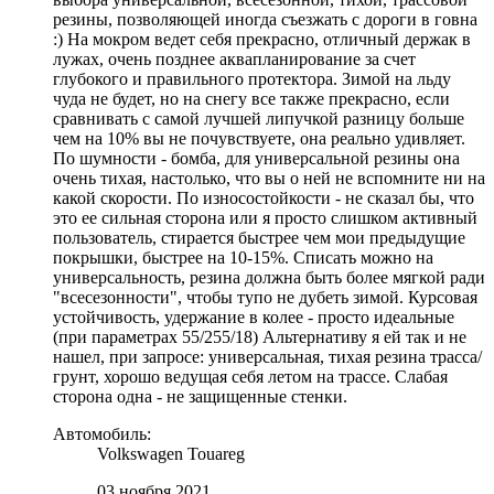
резины, позволяющей иногда съезжать с дороги в говна
:) На мокром ведет себя прекрасно, отличный держак в
лужах, очень позднее аквапланирование за счет
глубокого и правильного протектора. Зимой на льду
чуда не будет, но на снегу все также прекрасно, если
сравнивать с самой лучшей липучкой разницу больше
чем на 10% вы не почувствуете, она реально удивляет.
По шумности - бомба, для универсальной резины она
очень тихая, настолько, что вы о ней не вспомните ни на
какой скорости. По износостойкости - не сказал бы, что
это ее сильная сторона или я просто слишком активный
пользователь, стирается быстрее чем мои предыдущие
покрышки, быстрее на 10-15%. Списать можно на
универсальность, резина должна быть более мягкой ради
"всесезонности", чтобы тупо не дубеть зимой. Курсовая
устойчивость, удержание в колее - просто идеальные
(при параметрах 55/255/18) Альтернативу я ей так и не
нашел, при запросе: универсальная, тихая резина трасса/
грунт, хорошо ведущая себя летом на трассе. Слабая
сторона одна - не защищенные стенки.
Автомобиль:
Volkswagen Touareg
03 ноября 2021