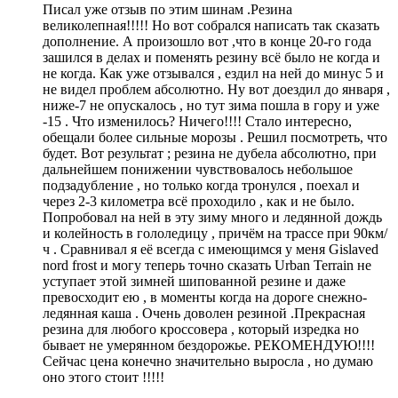
Писал уже отзыв по этим шинам .Резина
великолепная!!!!! Но вот собрался написать так сказать
дополнение. А произошло вот ,что в конце 20-го года
зашился в делах и поменять резину всё было не когда и
не когда. Как уже отзывался , ездил на ней до минус 5 и
не видел проблем абсолютно. Ну вот доездил до января ,
ниже-7 не опускалось , но тут зима пошла в гору и уже
-15 . Что изменилось? Ничего!!!! Стало интересно,
обещали более сильные морозы . Решил посмотреть, что
будет. Вот результат ; резина не дубела абсолютно, при
дальнейшем понижении чувствовалось небольшое
подзадубление , но только когда тронулся , поехал и
через 2-3 километра всё проходило , как и не было.
Попробовал на ней в эту зиму много и ледянной дождь
и колейность в гололедицу , причём на трассе при 90км/
ч . Сравнивал я её всегда с имеющимся у меня Gislaved
nord frost и могу теперь точно сказать Urban Terrain не
уступает этой зимней шипованной резине и даже
превосходит ею , в моменты когда на дороге снежно-
ледянная каша . Очень доволен резиной .Прекрасная
резина для любого кроссовера , который изредка но
бывает не умерянном бездорожье. РЕКОМЕНДУЮ!!!!
Сейчас цена конечно значительно выросла , но думаю
оно этого стоит !!!!!