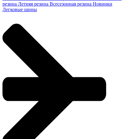
резина
Летняя резина
Всесезонная резина
Новинки
Легковые шины