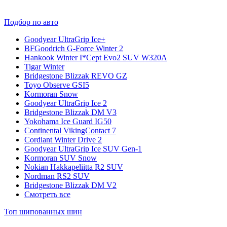
Подбор по авто
Goodyear UltraGrip Ice+
BFGoodrich G-Force Winter 2
Hankook Winter I*Cept Evo2 SUV W320A
Tigar Winter
Bridgestone Blizzak REVO GZ
Toyo Observe GSI5
Kormoran Snow
Goodyear UltraGrip Ice 2
Bridgestone Blizzak DM V3
Yokohama Ice Guard IG50
Continental VikingContact 7
Cordiant Winter Drive 2
Goodyear UltraGrip Ice SUV Gen-1
Kormoran SUV Snow
Nokian Hakkapeliitta R2 SUV
Nordman RS2 SUV
Bridgestone Blizzak DM V2
Смотреть все
Топ шипованных шин