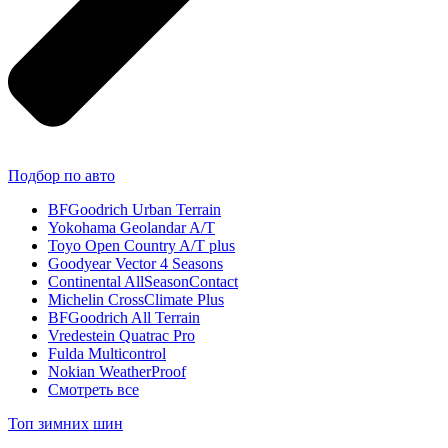
Подбор по авто
BFGoodrich Urban Terrain
Yokohama Geolandar A/T
Toyo Open Country A/T plus
Goodyear Vector 4 Seasons
Continental AllSeasonContact
Michelin CrossClimate Plus
BFGoodrich All Terrain
Vredestein Quatrac Pro
Fulda Multicontrol
Nokian WeatherProof
Смотреть все
Топ зимних шин