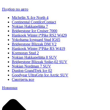
Подбор по авто
Michelin X-Ice North 4
Continental ContiIceContact
Nokian Hakkapeliitta 7
Bridgestone Ice Cruiser 7000
Hankook Winter i*Pike RS2 W429
Yokohama Iceguard Stud IG65
Bridgestone Blizzak DM V2
Hankook Winter I*Pike RS W419
Kormoran Stud 2
Nokian Hakkapeliitta 8 SUV
Bridgestone Blizzak Spike-02 SUV
Nokian Nordman 7 SUV
Dunlop GrandTrek Ice 02
Goodyear UltraGrip Ice Arctic SUV
Смотреть все
Новинки