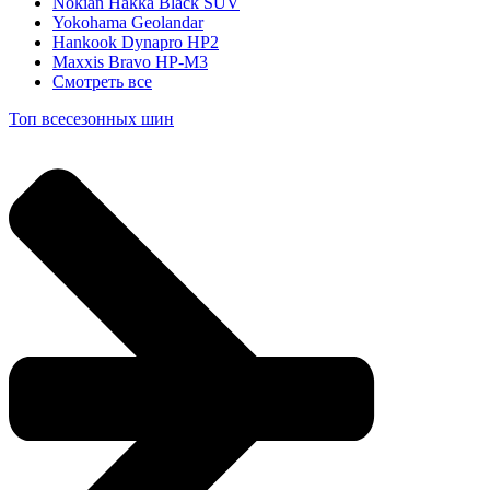
Nokian Hakka Black SUV
Yokohama Geolandar
Hankook Dynapro HP2
Maxxis Bravo HP-M3
Смотреть все
Топ всесезонных шин