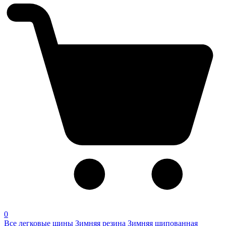
0
Все легковые шины
Зимняя резина
Зимняя шипованная