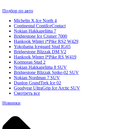
Подбор по авто
Michelin X-Ice North 4
Continental ContiIceContact
Nokian Hakkapeliitta 7
Bridgestone Ice Cruiser 7000
Hankook Winter i*Pike RS2 W429
Yokohama Iceguard Stud IG65
Bridgestone Blizzak DM V2
Hankook Winter I*Pike RS W419
Kormoran Stud 2
Nokian Hakkapeliitta 8 SUV
Bridgestone Blizzak Spike-02 SUV
Nokian Nordman 7 SUV
Dunlop GrandTrek Ice 02
Goodyear UltraGrip Ice Arctic SUV
Смотреть все
Новинки