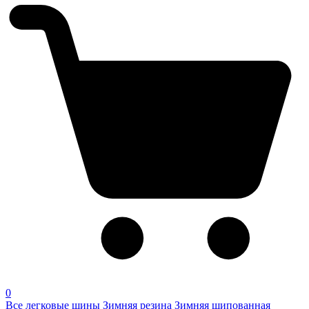
0
Все легковые шины
Зимняя резина
Зимняя шипованная