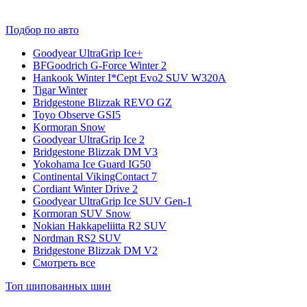
Подбор по авто
Goodyear UltraGrip Ice+
BFGoodrich G-Force Winter 2
Hankook Winter I*Cept Evo2 SUV W320A
Tigar Winter
Bridgestone Blizzak REVO GZ
Toyo Observe GSI5
Kormoran Snow
Goodyear UltraGrip Ice 2
Bridgestone Blizzak DM V3
Yokohama Ice Guard IG50
Continental VikingContact 7
Cordiant Winter Drive 2
Goodyear UltraGrip Ice SUV Gen-1
Kormoran SUV Snow
Nokian Hakkapeliitta R2 SUV
Nordman RS2 SUV
Bridgestone Blizzak DM V2
Смотреть все
Топ шипованных шин