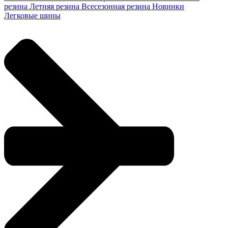
резина
Летняя резина
Всесезонная резина
Новинки
Легковые шины