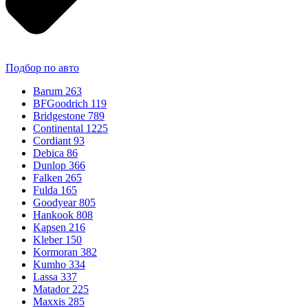
Подбор по авто
Barum
263
BFGoodrich
119
Bridgestone
789
Continental
1225
Cordiant
93
Debica
86
Dunlop
366
Falken
265
Fulda
165
Goodyear
805
Hankook
808
Kapsen
216
Kleber
150
Kormoran
382
Kumho
334
Lassa
337
Matador
225
Maxxis
285