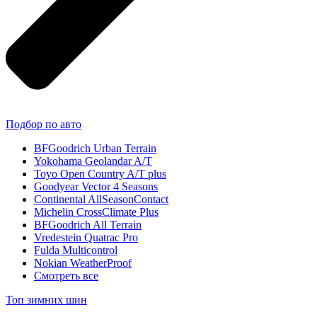
Подбор по авто
BFGoodrich Urban Terrain
Yokohama Geolandar A/T
Toyo Open Country A/T plus
Goodyear Vector 4 Seasons
Continental AllSeasonContact
Michelin CrossClimate Plus
BFGoodrich All Terrain
Vredestein Quatrac Pro
Fulda Multicontrol
Nokian WeatherProof
Смотреть все
Топ зимних шин