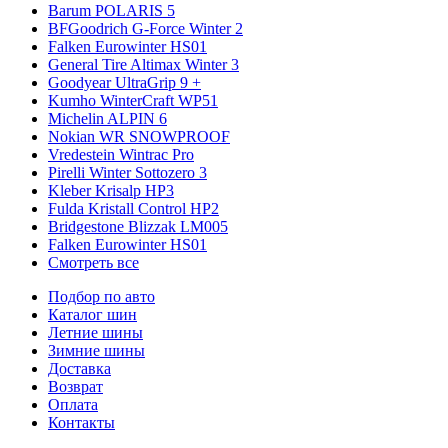
Barum POLARIS 5
BFGoodrich G-Force Winter 2
Falken Eurowinter HS01
General Tire Altimax Winter 3
Goodyear UltraGrip 9 +
Kumho WinterCraft WP51
Michelin ALPIN 6
Nokian WR SNOWPROOF
Vredestein Wintrac Pro
Pirelli Winter Sottozero 3
Kleber Krisalp HP3
Fulda Kristall Control HP2
Bridgestone Blizzak LM005
Falken Eurowinter HS01
Смотреть все
Подбор по авто
Каталог шин
Летние шины
Зимние шины
Доставка
Возврат
Оплата
Контакты