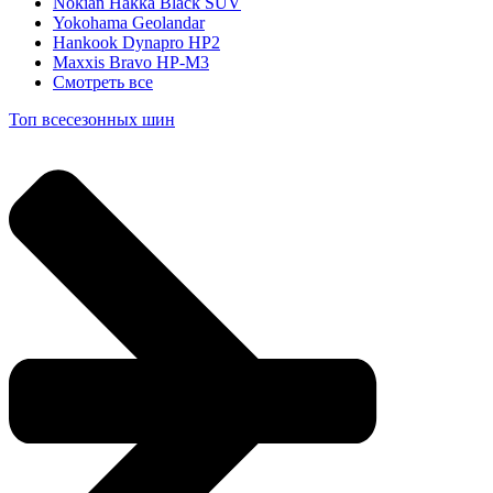
Nokian Hakka Black SUV
Yokohama Geolandar
Hankook Dynapro HP2
Maxxis Bravo HP-M3
Смотреть все
Топ всесезонных шин