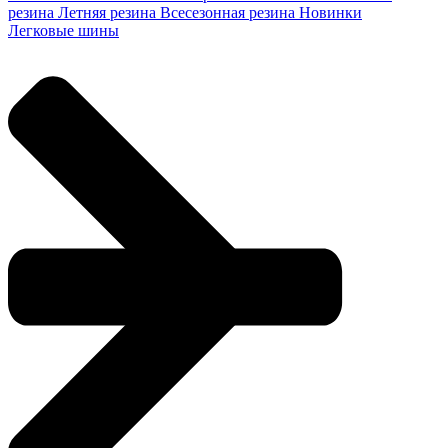
резина
Летняя резина
Всесезонная резина
Новинки
Легковые шины