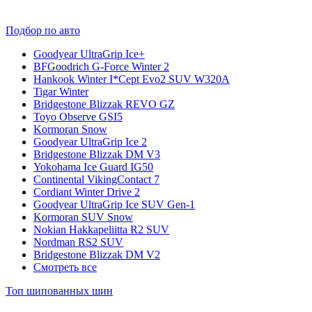
Подбор по авто
Goodyear UltraGrip Ice+
BFGoodrich G-Force Winter 2
Hankook Winter I*Cept Evo2 SUV W320A
Tigar Winter
Bridgestone Blizzak REVO GZ
Toyo Observe GSI5
Kormoran Snow
Goodyear UltraGrip Ice 2
Bridgestone Blizzak DM V3
Yokohama Ice Guard IG50
Continental VikingContact 7
Cordiant Winter Drive 2
Goodyear UltraGrip Ice SUV Gen-1
Kormoran SUV Snow
Nokian Hakkapeliitta R2 SUV
Nordman RS2 SUV
Bridgestone Blizzak DM V2
Смотреть все
Топ шипованных шин