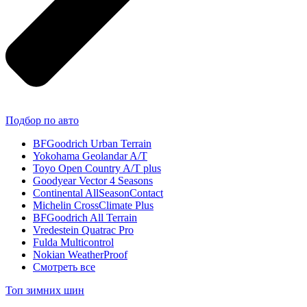
Подбор по авто
BFGoodrich Urban Terrain
Yokohama Geolandar A/T
Toyo Open Country A/T plus
Goodyear Vector 4 Seasons
Continental AllSeasonContact
Michelin CrossClimate Plus
BFGoodrich All Terrain
Vredestein Quatrac Pro
Fulda Multicontrol
Nokian WeatherProof
Смотреть все
Топ зимних шин