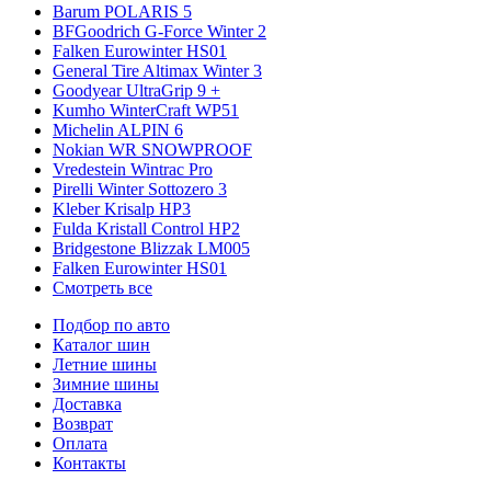
Barum POLARIS 5
BFGoodrich G-Force Winter 2
Falken Eurowinter HS01
General Tire Altimax Winter 3
Goodyear UltraGrip 9 +
Kumho WinterCraft WP51
Michelin ALPIN 6
Nokian WR SNOWPROOF
Vredestein Wintrac Pro
Pirelli Winter Sottozero 3
Kleber Krisalp HP3
Fulda Kristall Control HP2
Bridgestone Blizzak LM005
Falken Eurowinter HS01
Смотреть все
Подбор по авто
Каталог шин
Летние шины
Зимние шины
Доставка
Возврат
Оплата
Контакты