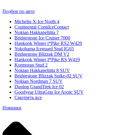
Подбор по авто
Michelin X-Ice North 4
Continental ContiIceContact
Nokian Hakkapeliitta 7
Bridgestone Ice Cruiser 7000
Hankook Winter i*Pike RS2 W429
Yokohama Iceguard Stud IG65
Bridgestone Blizzak DM V2
Hankook Winter I*Pike RS W419
Kormoran Stud 2
Nokian Hakkapeliitta 8 SUV
Bridgestone Blizzak Spike-02 SUV
Nokian Nordman 7 SUV
Dunlop GrandTrek Ice 02
Goodyear UltraGrip Ice Arctic SUV
Смотреть все
Новинки