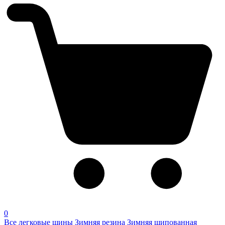
0
Все легковые шины
Зимняя резина
Зимняя шипованная