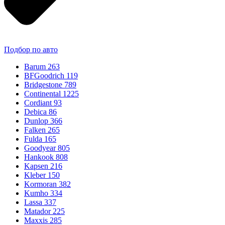
Подбор по авто
Barum
263
BFGoodrich
119
Bridgestone
789
Continental
1225
Cordiant
93
Debica
86
Dunlop
366
Falken
265
Fulda
165
Goodyear
805
Hankook
808
Kapsen
216
Kleber
150
Kormoran
382
Kumho
334
Lassa
337
Matador
225
Maxxis
285