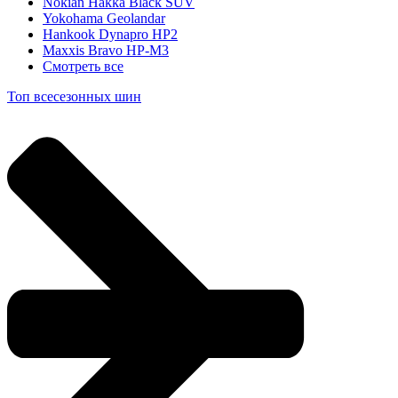
Nokian Hakka Black SUV
Yokohama Geolandar
Hankook Dynapro HP2
Maxxis Bravo HP-M3
Смотреть все
Топ всесезонных шин