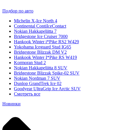
Подбор по авто
Michelin X-Ice North 4
Continental ContiIceContact
Nokian Hakkapeliitta 7
Bridgestone Ice Cruiser 7000
Hankook Winter i*Pike RS2 W429
Yokohama Iceguard Stud IG65
Bridgestone Blizzak DM V2
Hankook Winter I*Pike RS W419
Kormoran Stud 2
Nokian Hakkapeliitta 8 SUV
Bridgestone Blizzak Spike-02 SUV
Nokian Nordman 7 SUV
Dunlop GrandTrek Ice 02
Goodyear UltraGrip Ice Arctic SUV
Смотреть все
Новинки