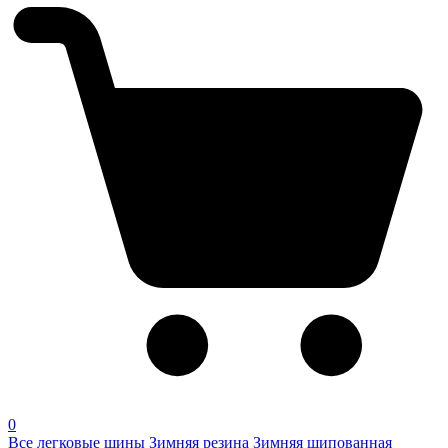
0
Все легковые шины
Зимняя резина
Зимняя шипованная