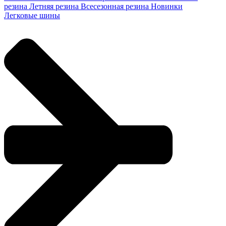
резина
Летняя резина
Всесезонная резина
Новинки
Легковые шины