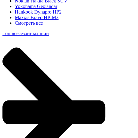
Nokian Hakka Black SUV
Yokohama Geolandar
Hankook Dynapro HP2
Maxxis Bravo HP-M3
Смотреть все
Топ всесезонных шин