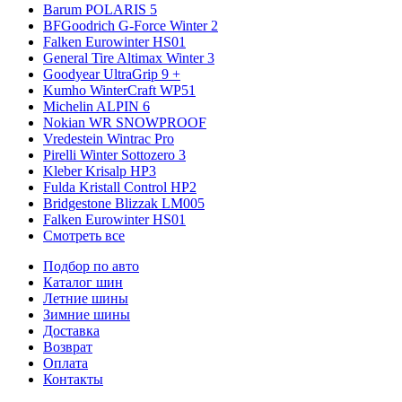
Barum POLARIS 5
BFGoodrich G-Force Winter 2
Falken Eurowinter HS01
General Tire Altimax Winter 3
Goodyear UltraGrip 9 +
Kumho WinterCraft WP51
Michelin ALPIN 6
Nokian WR SNOWPROOF
Vredestein Wintrac Pro
Pirelli Winter Sottozero 3
Kleber Krisalp HP3
Fulda Kristall Control HP2
Bridgestone Blizzak LM005
Falken Eurowinter HS01
Смотреть все
Подбор по авто
Каталог шин
Летние шины
Зимние шины
Доставка
Возврат
Оплата
Контакты