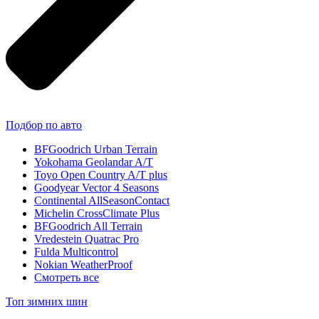
Подбор по авто
BFGoodrich Urban Terrain
Yokohama Geolandar A/T
Toyo Open Country A/T plus
Goodyear Vector 4 Seasons
Continental AllSeasonContact
Michelin CrossClimate Plus
BFGoodrich All Terrain
Vredestein Quatrac Pro
Fulda Multicontrol
Nokian WeatherProof
Смотреть все
Топ зимних шин