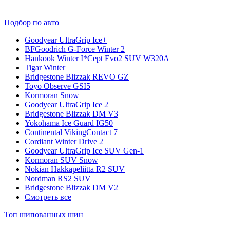
Подбор по авто
Goodyear UltraGrip Ice+
BFGoodrich G-Force Winter 2
Hankook Winter I*Cept Evo2 SUV W320A
Tigar Winter
Bridgestone Blizzak REVO GZ
Toyo Observe GSI5
Kormoran Snow
Goodyear UltraGrip Ice 2
Bridgestone Blizzak DM V3
Yokohama Ice Guard IG50
Continental VikingContact 7
Cordiant Winter Drive 2
Goodyear UltraGrip Ice SUV Gen-1
Kormoran SUV Snow
Nokian Hakkapeliitta R2 SUV
Nordman RS2 SUV
Bridgestone Blizzak DM V2
Смотреть все
Топ шипованных шин