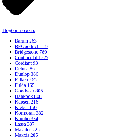
Подбор по авто
Barum
263
BFGoodrich
119
Bridgestone
789
Continental
1225
Cordiant
93
Debica
86
Dunlop
366
Falken
265
Fulda
165
Goodyear
805
Hankook
808
Kapsen
216
Kleber
150
Kormoran
382
Kumho
334
Lassa
337
Matador
225
Maxxis
285