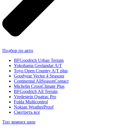
Подбор по авто
BFGoodrich Urban Terrain
Yokohama Geolandar A/T
Toyo Open Country A/T plus
Goodyear Vector 4 Seasons
Continental AllSeasonContact
Michelin CrossClimate Plus
BFGoodrich All Terrain
Vredestein Quatrac Pro
Fulda Multicontrol
Nokian WeatherProof
Смотреть все
Топ зимних шин