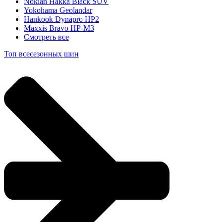
Nokian Hakka Black SUV
Yokohama Geolandar
Hankook Dynapro HP2
Maxxis Bravo HP-M3
Смотреть все
Топ всесезонных шин