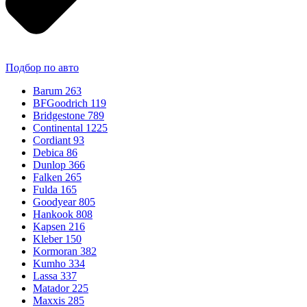
Подбор по авто
Barum
263
BFGoodrich
119
Bridgestone
789
Continental
1225
Cordiant
93
Debica
86
Dunlop
366
Falken
265
Fulda
165
Goodyear
805
Hankook
808
Kapsen
216
Kleber
150
Kormoran
382
Kumho
334
Lassa
337
Matador
225
Maxxis
285