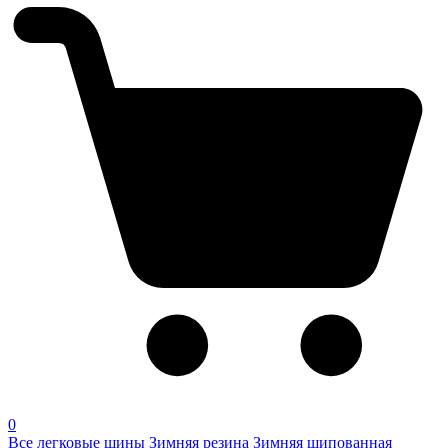
0
Все легковые шины
Зимняя резина
Зимняя шипованная