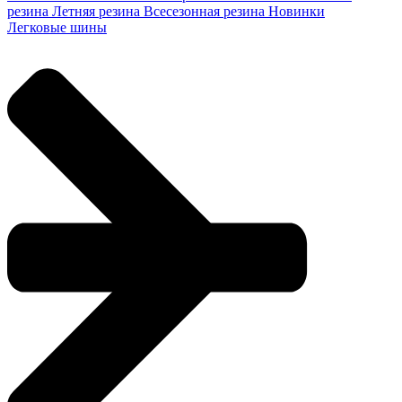
резина
Летняя резина
Всесезонная резина
Новинки
Легковые шины