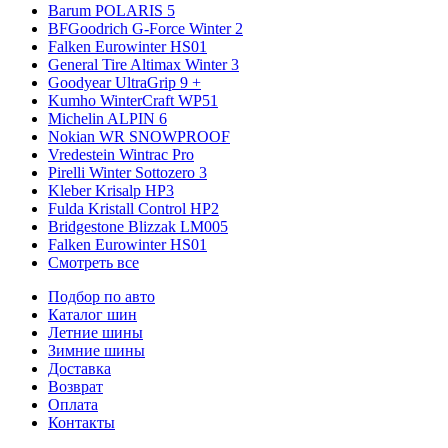
Barum POLARIS 5
BFGoodrich G-Force Winter 2
Falken Eurowinter HS01
General Tire Altimax Winter 3
Goodyear UltraGrip 9 +
Kumho WinterCraft WP51
Michelin ALPIN 6
Nokian WR SNOWPROOF
Vredestein Wintrac Pro
Pirelli Winter Sottozero 3
Kleber Krisalp HP3
Fulda Kristall Control HP2
Bridgestone Blizzak LM005
Falken Eurowinter HS01
Смотреть все
Подбор по авто
Каталог шин
Летние шины
Зимние шины
Доставка
Возврат
Оплата
Контакты