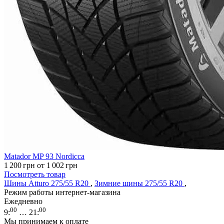
Matador MP 93 Nordicca
1 200
грн
от 1 002
грн
Посмотреть товар
Шины Atturo 275/55 R20
,
Зимние шины 275/55 R20
,
Режим работы интернет-магазина
Ежедневно
00
00
9
:
… 21
:
Мы принимаем к оплате