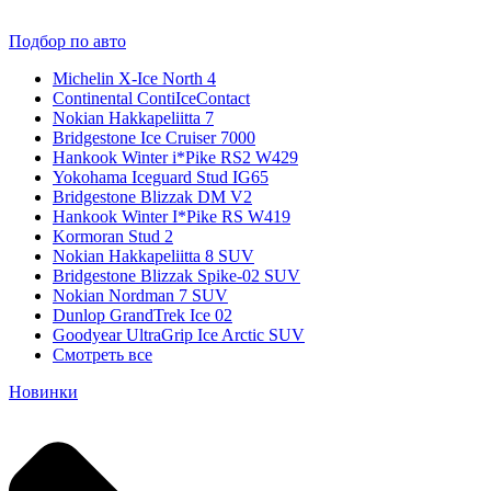
Подбор по авто
Michelin X-Ice North 4
Continental ContiIceContact
Nokian Hakkapeliitta 7
Bridgestone Ice Cruiser 7000
Hankook Winter i*Pike RS2 W429
Yokohama Iceguard Stud IG65
Bridgestone Blizzak DM V2
Hankook Winter I*Pike RS W419
Kormoran Stud 2
Nokian Hakkapeliitta 8 SUV
Bridgestone Blizzak Spike-02 SUV
Nokian Nordman 7 SUV
Dunlop GrandTrek Ice 02
Goodyear UltraGrip Ice Arctic SUV
Смотреть все
Новинки