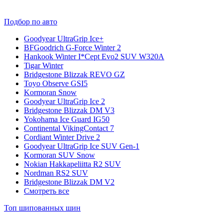
Подбор по авто
Goodyear UltraGrip Ice+
BFGoodrich G-Force Winter 2
Hankook Winter I*Cept Evo2 SUV W320A
Tigar Winter
Bridgestone Blizzak REVO GZ
Toyo Observe GSI5
Kormoran Snow
Goodyear UltraGrip Ice 2
Bridgestone Blizzak DM V3
Yokohama Ice Guard IG50
Continental VikingContact 7
Cordiant Winter Drive 2
Goodyear UltraGrip Ice SUV Gen-1
Kormoran SUV Snow
Nokian Hakkapeliitta R2 SUV
Nordman RS2 SUV
Bridgestone Blizzak DM V2
Смотреть все
Топ шипованных шин